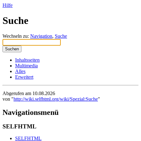
Hilfe
Suche
Wechseln zu:
Navigation
,
Suche
Suchen
Inhaltsseiten
Multimedia
Alles
Erweitert
Abgerufen am 10.08.2026
von "
http://wiki.selfhtml.org/wiki/Spezial:Suche
"
Navigationsmenü
SELFHTML
SELFHTML