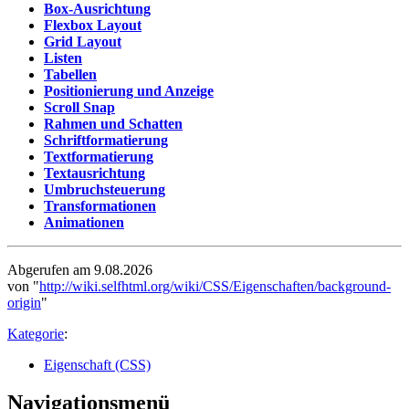
Box-Ausrichtung
Flexbox Layout
Grid Layout
Listen
Tabellen
Positionierung und Anzeige
Scroll Snap
Rahmen und Schatten
Schriftformatierung
Textformatierung
Textausrichtung
Umbruchsteuerung
Transformationen
Animationen
Abgerufen am 9.08.2026
von "
http://wiki.selfhtml.org/wiki/CSS/Eigenschaften/background-
origin
"
Kategorie
:
Eigenschaft (CSS)
Navigationsmenü