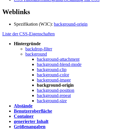
Weblinks
Spezifikation (W3C):
background-origin
Liste der CSS-Eigenschaften
Hintergründe
backdrop-filter
background
background-attachment
background-blend-mode
background-clip
background-color
background-image
background-origin
background-position
background-repeat
background-size
Abstände
Benutzeroberfläche
Container
generierter Inhalt
Größenangaben