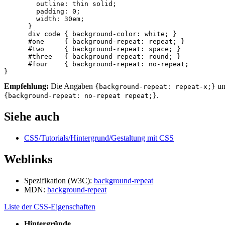
outline
:
thin
solid
;
padding
:
0
;
width
:
30em
;
}
div
code
{
background-color
:
white
;
}
#one
{
background-repeat
:
repeat
;
}
#two
{
background-repeat
:
space
;
}
#three
{
background-repeat
:
round
;
}
#four
{
background-repeat
:
no-repeat
;
}
Empfehlung:
Die Angaben
u
{background-repeat: repeat-x;}
.
{background-repeat: no-repeat repeat;}
Siehe auch
CSS/Tutorials/Hintergrund/Gestaltung mit CSS
Weblinks
Spezifikation (W3C):
background-repeat
MDN:
background-repeat
Liste der CSS-Eigenschaften
Hintergründe