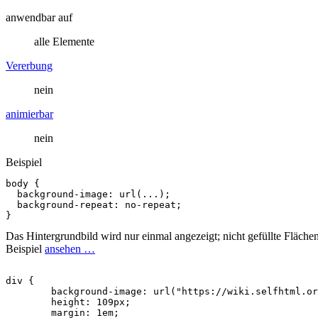
anwendbar auf
alle Elemente
Vererbung
nein
animierbar
nein
Beispiel
body
{
background-image
:
url(...)
;
background-repeat
:
no-repeat
;
}
Das Hintergrundbild wird nur einmal angezeigt; nicht gefüllte Flächen
Beispiel
ansehen …
div
{
background-image
:
url("https://wiki.selfhtml.or
height
:
109px
;
margin
:
1em
;