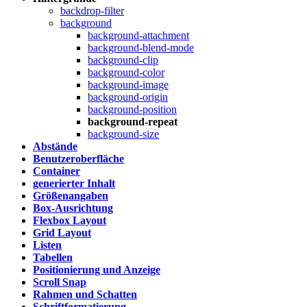
backdrop-filter
background
background-attachment
background-blend-mode
background-clip
background-color
background-image
background-origin
background-position
background-repeat
background-size
Abstände
Benutzeroberfläche
Container
generierter Inhalt
Größenangaben
Box-Ausrichtung
Flexbox Layout
Grid Layout
Listen
Tabellen
Positionierung und Anzeige
Scroll Snap
Rahmen und Schatten
Schriftformatierung