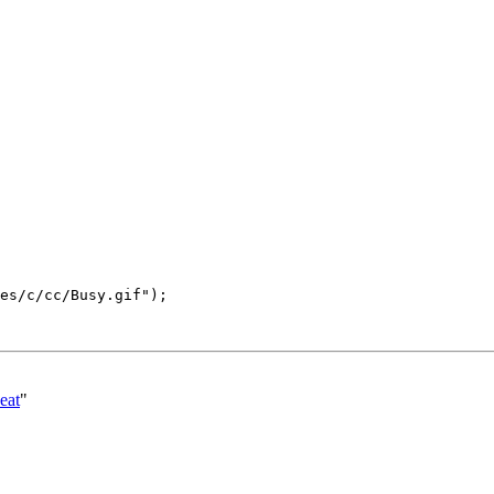
es/c/cc/Busy.gif")
;
eat
"