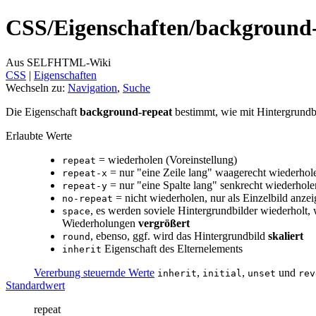
CSS/
Eigenschaften/
background-
Aus SELFHTML-Wiki
CSS
‎ |
Eigenschaften
Wechseln zu:
Navigation
,
Suche
Die Eigenschaft
background-repeat
bestimmt, wie mit Hintergrundbil
Erlaubte Werte
= wiederholen (Voreinstellung)
repeat
= nur "eine Zeile lang" waagerecht wiederhol
repeat-x
= nur "eine Spalte lang" senkrecht wiederhole
repeat-y
= nicht wiederholen, nur als Einzelbild anze
no-repeat
, es werden soviele Hintergrundbilder wiederholt,
space
Wiederholungen
vergrößert
, ebenso, ggf. wird das Hintergrundbild
skaliert
round
Eigenschaft des Elternelements
inherit
Vererbung steuernde Werte
,
,
und
inherit
initial
unset
rev
Standardwert
repeat