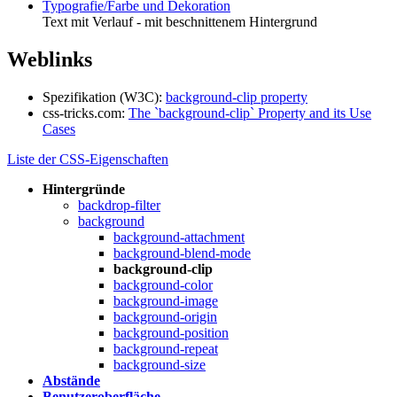
Typografie/Farbe und Dekoration
Text mit Verlauf - mit beschnittenem Hintergrund
Weblinks
Spezifikation (W3C):
background-clip property
css-tricks.com:
The `background-clip` Property and its Use
Cases
Liste der CSS-Eigenschaften
Hintergründe
backdrop-filter
background
background-attachment
background-blend-mode
background-clip
background-color
background-image
background-origin
background-position
background-repeat
background-size
Abstände
Benutzeroberfläche