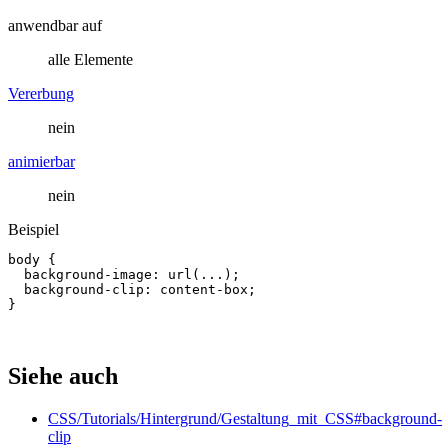
anwendbar auf
alle Elemente
Vererbung
nein
animierbar
nein
Beispiel
body
{
background-image
:
url(...)
;
background
-
clip
:
content
-
box
;
}
Siehe auch
CSS/Tutorials/Hintergrund/Gestaltung_mit_CSS#background-
clip