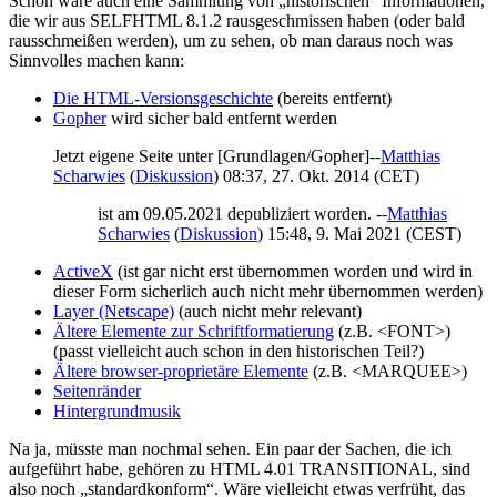
Schön wäre auch eine Sammlung von „historischen“ Informationen,
die wir aus SELFHTML 8.1.2 rausgeschmissen haben (oder bald
rausschmeißen werden), um zu sehen, ob man daraus noch was
Sinnvolles machen kann:
Die HTML-Versionsgeschichte
(bereits entfernt)
Gopher
wird sicher bald entfernt werden
Jetzt eigene Seite unter [Grundlagen/Gopher]--
Matthias
Scharwies
(
Diskussion
) 08:37, 27. Okt. 2014 (CET)
ist am 09.05.2021 depubliziert worden. --
Matthias
Scharwies
(
Diskussion
) 15:48, 9. Mai 2021 (CEST)
ActiveX
(ist gar nicht erst übernommen worden und wird in
dieser Form sicherlich auch nicht mehr übernommen werden)
Layer (Netscape)
(auch nicht mehr relevant)
Ältere Elemente zur Schriftformatierung
(z.B. <FONT>)
(passt vielleicht auch schon in den historischen Teil?)
Ältere browser-proprietäre Elemente
(z.B. <MARQUEE>)
Seitenränder
Hintergrundmusik
Na ja, müsste man nochmal sehen. Ein paar der Sachen, die ich
aufgeführt habe, gehören zu HTML 4.01 TRANSITIONAL, sind
also noch „standardkonform“. Wäre vielleicht etwas verfrüht, das