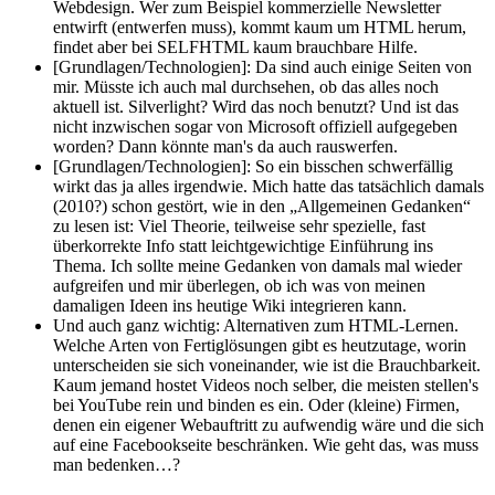
Webdesign. Wer zum Beispiel kommerzielle Newsletter
entwirft (entwerfen muss), kommt kaum um HTML herum,
findet aber bei SELFHTML kaum brauchbare Hilfe.
[Grundlagen/Technologien]: Da sind auch einige Seiten von
mir. Müsste ich auch mal durchsehen, ob das alles noch
aktuell ist. Silverlight? Wird das noch benutzt? Und ist das
nicht inzwischen sogar von Microsoft offiziell aufgegeben
worden? Dann könnte man's da auch rauswerfen.
[Grundlagen/Technologien]: So ein bisschen schwerfällig
wirkt das ja alles irgendwie. Mich hatte das tatsächlich damals
(2010?) schon gestört, wie in den „Allgemeinen Gedanken“
zu lesen ist: Viel Theorie, teilweise sehr spezielle, fast
überkorrekte Info statt leichtgewichtige Einführung ins
Thema. Ich sollte meine Gedanken von damals mal wieder
aufgreifen und mir überlegen, ob ich was von meinen
damaligen Ideen ins heutige Wiki integrieren kann.
Und auch ganz wichtig: Alternativen zum HTML-Lernen.
Welche Arten von Fertiglösungen gibt es heutzutage, worin
unterscheiden sie sich voneinander, wie ist die Brauchbarkeit.
Kaum jemand hostet Videos noch selber, die meisten stellen's
bei YouTube rein und binden es ein. Oder (kleine) Firmen,
denen ein eigener Webauftritt zu aufwendig wäre und die sich
auf eine Facebookseite beschränken. Wie geht das, was muss
man bedenken…?