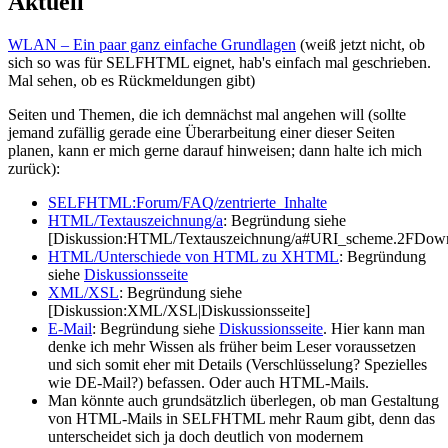
Aktuell
WLAN – Ein paar ganz einfache Grundlagen
(weiß jetzt nicht, ob
sich so was für SELFHTML eignet, hab's einfach mal geschrieben.
Mal sehen, ob es Rückmeldungen gibt)
Seiten und Themen, die ich demnächst mal angehen will (sollte
jemand zufällig gerade eine Überarbeitung einer dieser Seiten
planen, kann er mich gerne darauf hinweisen; dann halte ich mich
zurück):
SELFHTML:Forum/FAQ/zentrierte_Inhalte
HTML/Textauszeichnung/a
: Begründung siehe
[Diskussion:HTML/Textauszeichnung/a#URI_scheme.2FDownlo
HTML/Unterschiede von HTML zu XHTML
: Begründung
siehe
Diskussionsseite
XML/XSL
: Begründung siehe
[Diskussion:XML/XSL|Diskussionsseite]
E-Mail
: Begründung siehe
Diskussionsseite
. Hier kann man
denke ich mehr Wissen als früher beim Leser voraussetzen
und sich somit eher mit Details (Verschlüsselung? Spezielles
wie DE-Mail?) befassen. Oder auch HTML-Mails.
Man könnte auch grundsätzlich überlegen, ob man Gestaltung
von HTML-Mails in SELFHTML mehr Raum gibt, denn das
unterscheidet sich ja doch deutlich von modernem