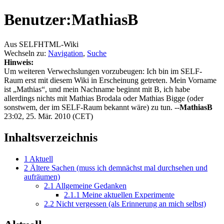
Benutzer:MathiasB
Aus SELFHTML-Wiki
Wechseln zu:
Navigation
,
Suche
Hinweis:
Um weiteren Verwechslungen vorzubeugen: Ich bin im SELF-
Raum erst mit diesem Wiki in Erscheinung getreten. Mein Vorname
ist „Mathias“, und mein Nachname beginnt mit B, ich habe
allerdings nichts mit Mathias Brodala oder Mathias Bigge (oder
sonstwem, der im SELF-Raum bekannt wäre) zu tun. --
MathiasB
23:02, 25. Mär. 2010 (CET)
Inhaltsverzeichnis
1
Aktuell
2
Ältere Sachen (muss ich demnächst mal durchsehen und
aufräumen)
2.1
Allgemeine Gedanken
2.1.1
Meine aktuellen Experimente
2.2
Nicht vergessen (als Erinnerung an mich selbst)