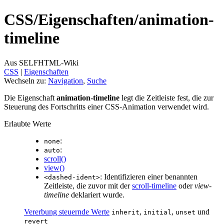
CSS/
Eigenschaften/
animation-
timeline
Aus SELFHTML-Wiki
CSS
‎ |
Eigenschaften
Wechseln zu:
Navigation
,
Suche
Die Eigenschaft
animation-timeline
legt die Zeitleiste fest, die zur
Steuerung des Fortschritts einer CSS-Animation verwendet wird.
Erlaubte Werte
:
none
:
auto
scroll()
view()
: Identifizieren einer benannten
<dashed-ident>
Zeitleiste, die zuvor mit der
scroll-timeline
oder
view-
timeline
deklariert wurde.
Vererbung steuernde Werte
,
,
und
inherit
initial
unset
revert