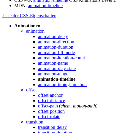
CSSWG:
animation-timeline
CSS Animations Level 2
MDN:
animation-timeline
Liste der CSS-Eigenschaften
Animationen
animation
animation-delay
animation-direction
animation-duration
animation-fill-mode
animation-iteration-count
animation-name
animation-play-state
animation-range
animation-timeline
animation-timing-function
offset
offset-anchor
offset-distance
offset-path
(
ehem. motion-path
)
offset-position
offset-rotate
transition
transition-delay
transition-duration