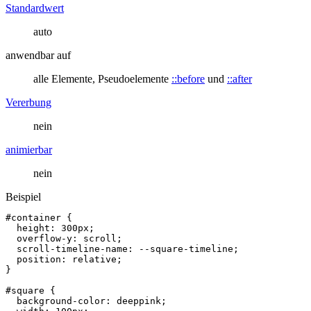
Standardwert
auto
anwendbar auf
alle Elemente, Pseudoelemente
::before
und
::after
Vererbung
nein
animierbar
nein
Beispiel
#container
{
height
:
300px
;
overflow-y
:
scroll
;
scroll
-
timeline
-
name
:
--
square
-
timeline
;
position
:
relative
;
}
#square
{
background-color
:
deeppink
;