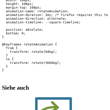
width
:
100px
;
height
:
100px
;
margin-top
:
100px
;
animation
-
name
:
rotateAnimation
;
animation
-
duration
:
1
ms
;
/* Firefox requires this to 
animation
-
direction
:
alternate
;
animation
-
timeline
:
--
square
-
timeline
;
position
:
absolute
;
bottom
:
0
;
}
@keyframes
rotateAnimation
{
from
{
transform
:
rotate
(
0
deg
);
}
to
{
transform
:
rotate
(
360
deg
);
}
}
Siehe auch