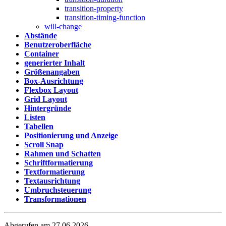
transition-property
transition-timing-function
will-change
Abstände
Benutzeroberfläche
Container
generierter Inhalt
Größenangaben
Box-Ausrichtung
Flexbox Layout
Grid Layout
Hintergründe
Listen
Tabellen
Positionierung und Anzeige
Scroll Snap
Rahmen und Schatten
Schriftformatierung
Textformatierung
Textausrichtung
Umbruchsteuerung
Transformationen
Abgerufen am 27.06.2026