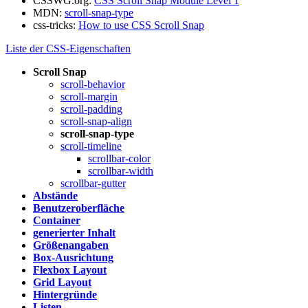
CSSWG.org:
CSS Scroll Snap Module Level 1
MDN:
scroll-snap-type
css-tricks:
How to use CSS Scroll Snap
Liste der CSS-Eigenschaften
Scroll Snap
scroll-behavior
scroll-margin
scroll-padding
scroll-snap-align
scroll-snap-type
scroll-timeline
scrollbar-color
scrollbar-width
scrollbar-gutter
Abstände
Benutzeroberfläche
Container
generierter Inhalt
Größenangaben
Box-Ausrichtung
Flexbox Layout
Grid Layout
Hintergründe
Listen