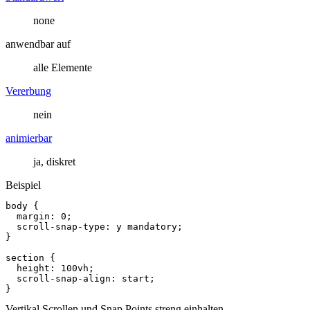
none
anwendbar auf
alle Elemente
Vererbung
nein
animierbar
ja, diskret
Beispiel
body
{
margin
:
0
;
scroll
-
snap
-
type
:
y
mandatory
;
}
section
{
height
:
100
vh
;
scroll
-
snap
-
align
:
start
;
}
Vertikal Scrollen und Snap Points streng einhalten