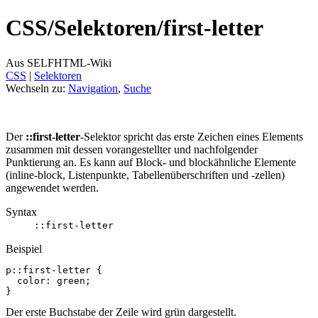
CSS/
Selektoren/
first-letter
Aus SELFHTML-Wiki
CSS
‎ |
Selektoren
Wechseln zu:
Navigation
,
Suche
Der
::first-letter
-Selektor spricht das erste Zeichen eines Elements
zusammen mit dessen vorangestellter und nachfolgender
Punktierung an. Es kann auf Block- und blockähnliche Elemente
(inline-block, Listenpunkte, Tabellenüberschriften und -zellen)
angewendet werden.
Syntax
::first-letter
Beispiel
p
:
:first-letter
{
color
:
green
;
}
Der erste Buchstabe der Zeile wird grün dargestellt.