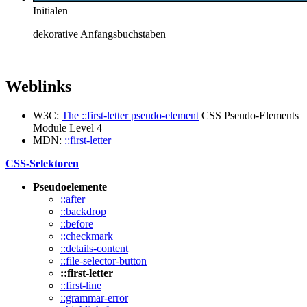
Initialen
dekorative Anfangsbuchstaben
Weblinks
W3C:
The ::first-letter pseudo-element
CSS Pseudo-Elements
Module Level 4
MDN:
::first-letter
CSS-Selektoren
Pseudoelemente
::after
::backdrop
::before
::checkmark
::details-content
::file-selector-button
::first-letter
::first-line
::grammar-error