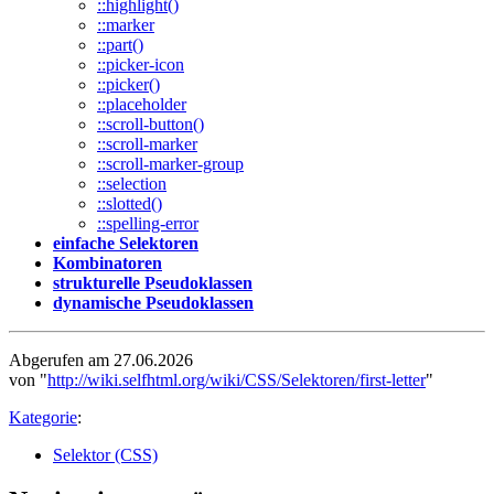
::highlight()
::marker
::part()
::picker-icon
::picker()
::placeholder
::scroll-button()
::scroll-marker
::scroll-marker-group
::selection
::slotted()
::spelling-error
einfache Selektoren
Kombinatoren
strukturelle Pseudoklassen
dynamische Pseudoklassen
Abgerufen am 27.06.2026
von "
http://wiki.selfhtml.org/wiki/CSS/Selektoren/first-letter
"
Kategorie
:
Selektor (CSS)