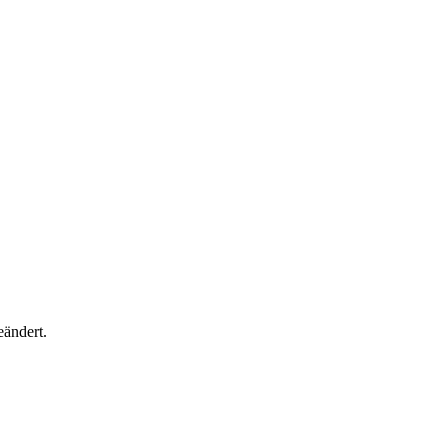
eändert.