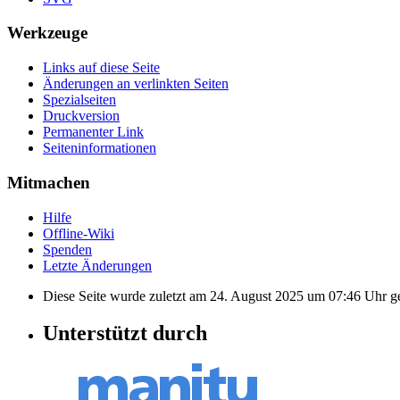
Werkzeuge
Links auf diese Seite
Änderungen an verlinkten Seiten
Spezialseiten
Druckversion
Permanenter Link
Seiten­informationen
Mitmachen
Hilfe
Offline-Wiki
Spenden
Letzte Änderungen
Diese Seite wurde zuletzt am 24. August 2025 um 07:46 Uhr g
Unterstützt durch