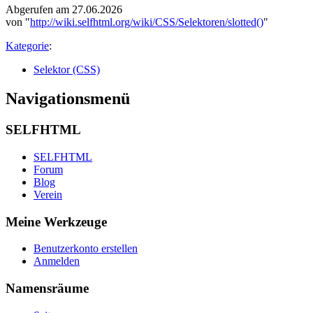
Abgerufen am 27.06.2026
von "
http://wiki.selfhtml.org/wiki/CSS/Selektoren/slotted()
"
Kategorie
:
Selektor (CSS)
Navigationsmenü
SELFHTML
SELFHTML
Forum
Blog
Verein
Meine Werkzeuge
Benutzerkonto erstellen
Anmelden
Namensräume