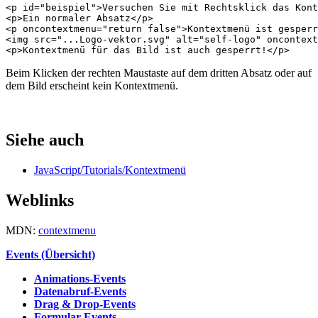
<
p
id
=
"beispiel"
>
Versuchen Sie mit Rechtsklick das Kont
<
p
>
Ein normaler Absatz
</
p
>
<
p
oncontextmenu
=
"return false"
>
Kontextmenü ist gesperr
<
img
src
=
"...Logo-vektor.svg"
alt
=
"self-logo"
oncontext
<
p
>
Kontextmenü für das Bild ist auch gesperrt!
</
p
>
Beim Klicken der rechten Maustaste auf dem dritten Absatz oder auf
dem Bild erscheint kein Kontextmenü.
Siehe auch
JavaScript/Tutorials/Kontextmenü
Weblinks
MDN:
contextmenu
Events (Übersicht)
Animations-Events
Datenabruf-Events
Drag & Drop-Events
Formular-Events