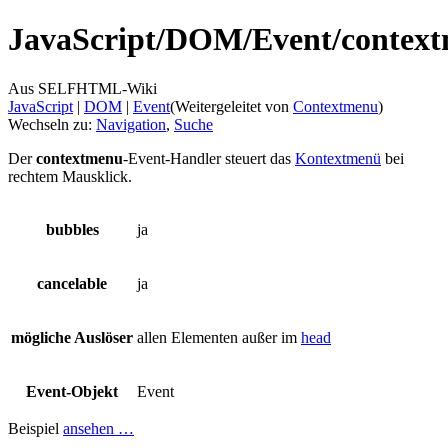
JavaScript/
DOM/
Event/
contex
Aus SELFHTML-Wiki
JavaScript
‎ |
DOM
‎ |
Event
(Weitergeleitet von
Contextmenu
)
Wechseln zu:
Navigation
,
Suche
Der
contextmenu
-Event-Handler steuert das
Kontextmenü
bei
rechtem Mausklick.
bubbles
ja
cancelable
ja
mögliche Auslöser
allen Elementen außer im
head
Event-Objekt
Event
Beispiel
ansehen …