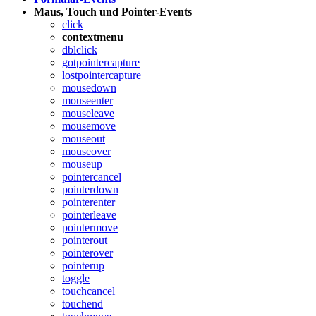
Maus, Touch und Pointer-Events
click
contextmenu
dblclick
gotpointercapture
lostpointercapture
mousedown
mouseenter
mouseleave
mousemove
mouseout
mouseover
mouseup
pointercancel
pointerdown
pointerenter
pointerleave
pointermove
pointerout
pointerover
pointerup
toggle
touchcancel
touchend