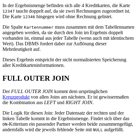
In der Ergebnismenge befinden sich alle 4 Kreditkarten, die Karte
taucht doppelt auf, da sie zwei Rechnungen zugeordnet ist.
12347
Die Karte
hingegen wird ohne Rechnung gelistet.
12346
Die Spalte
muss zusammen mit dem Tabellennamen
Kartennummer
angegeben werden, da sie durch den Join im Ergebnis doppelt
vorhanden ist, einmal aus jeder Tabelle (wenn auch mit identischem
Wert). Das DBMS fordert daher zur Auflösung dieser
Mehrdeutigkeit auf.
Dieses Ergebnis entspricht der nicht normalisierten Speicherung
aller Kreditkarteninformationen.
FULL OUTER JOIN
Der
FULL OUTER JOIN
kommt dem ursprünglichen
Kreuzprodukt
von allen Joins am nächsten. Er ist gewissermaßen
die Kombination aus
LEFT
und
RIGHT JOIN
.
Die Logik für diesen Join: Jeder Datensatz der rechten und der
linken Tabelle kommt in die Ergebnismenge. Findet sich über das
-Kriterium ein passender Partner werden beide zusammengefügt,
ON
andernfalls wird die jeweils fehlende Seite mit
aufgefüllt.
NULL