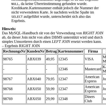
, da keine Übereinstimmung gefunden wurde.
NULL
Kreditkarte.Kartennummer enthält jedoch die Nummer der
nicht verwendeten Karte. Je nachdem welche Spalte im
aufgeführt wurde, unterscheidet sich also das
SELECT
Ergebnis.
Hinweis:
Das MySQL-Handbuch rät von der Verwendung von
RIGHT JOIN
ab, da dieser Join nicht von allen DBMS unterstützt wird und durch
simples Umsortieren durch einen
LEFT JOIN
ersetzt werden kann.
– Ergebnis RIGHT JOIN
RechnungsNr
KundenNr
Betrag
Kartennummer
Firma
M
98765
ABX039
49,95
12345
VISA
M
Ka
-
-
-
12346
Mastercard
Mu
American
98767
ABX040
79,95
12347
J
Express
American
98768
ABX050
59,99
12347
J
Express
Diners
98769
ABX050
29,99
12348
J
Club