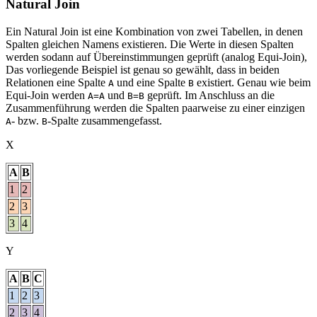
Natural Join
Ein Natural Join ist eine Kombination von zwei Tabellen, in denen
Spalten gleichen Namens existieren. Die Werte in diesen Spalten
werden sodann auf Übereinstimmungen geprüft (analog Equi-Join),
Das vorliegende Beispiel ist genau so gewählt, dass in beiden
Relationen eine Spalte
und eine Spalte
existiert. Genau wie beim
A
B
Equi-Join werden
und
geprüft. Im Anschluss an die
A=A
B=B
Zusammenführung werden die Spalten paarweise zu einer einzigen
- bzw.
-Spalte zusammengefasst.
A
B
X
A
B
1
2
2
3
3
4
Y
A
B
C
1
2
3
2
3
4