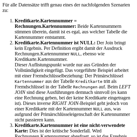
Für alle Datensätze trifft genau eines der nachfolgenden Szenarien
zu:
Kreditkarte.Kartennummer =
Rechnungen.Kartennummer:
Beide Kartennummern
stimmen überein, damit ist es egal, aus welcher Tabelle die
Kartennummer entstammt.
Kreditkarte.Kartennummer ist NULL:
Der Join bringt
kein Ergebnis. Per Definition ergibt damit der Ausdruck
Rechnungen.Kartennummer
, ebenso wie
NULL
Kreditkarte.Kartennummer.
Dieser Auflistungspunkt wurde nur aus Gründen der
Vollständigkeit eingefügt. Das vorgeführte Beispiel arbeitet
mit einer Fremdschlüsselbeziehung: Der Primärschlüssel
aus der Tabelle
tritt als
Kartennummer
Kreditkarte
Fremdschlüssel in der Tabelle
auf. Beim
LEFT
Rechnungen
JOIN
sind diese Ausführungen demnach sinnvoll (es kann
eine Rechnung geben, bei der keine Kreditkarte eingetragen
ist). Dieses inverse
RIGHT JOIN
-Beispiel geht jedoch von
einer Kreditkarte mit der Kartennummer
aus, was
NULL
aufgrund der Primärschlüsseleigenschaft der Kartennummer
nicht passieren kann.
Kreditkarte.Kartennummer ist eine nicht-verwendete
Karte:
Dies ist der kritische Sonderfall. Wird
Rechnungen.Kartennummer abgefragt, so ist das Ergebnis