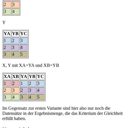
2
3
3
4
Y
YA
YB
YC
1
2
3
2
3
4
3
4
5
X, Y mit XA=YA und XB=YB
XA
XB
YA
YB
YC
1
2
1
2
3
2
3
2
3
4
3
4
3
4
5
Im Gegensatz zur ersten Variante sind hier also nur noch die
Datensätze in der Ergebnismenge, die das Kriterium der Gleichheit
erfüllt haben.