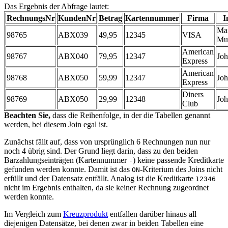
Das Ergebnis der Abfrage lautet:
RechnungsNr
KundenNr
Betrag
Kartennummer
Firma
I
Ma
98765
ABX039
49,95
12345
VISA
Mu
American
98767
ABX040
79,95
12347
Jo
Express
American
98768
ABX050
59,99
12347
Jo
Express
Diners
98769
ABX050
29,99
12348
Jo
Club
Beachten Sie,
dass die Reihenfolge, in der die Tabellen genannt
werden, bei diesem Join egal ist.
Zunächst fällt auf, dass von ursprünglich 6 Rechnungen nun nur
noch 4 übrig sind. Der Grund liegt darin, dass zu den beiden
Barzahlungseinträgen (Kartennummer
) keine passende Kreditkarte
-
gefunden werden konnte. Damit ist das
-Kriterium des Joins nicht
ON
erfüllt und der Datensatz entfällt. Analog ist die Kreditkarte
12346
nicht im Ergebnis enthalten, da sie keiner Rechnung zugeordnet
werden konnte.
Im Vergleich zum
Kreuzprodukt
entfallen darüber hinaus all
diejenigen Datensätze, bei denen zwar in beiden Tabellen eine