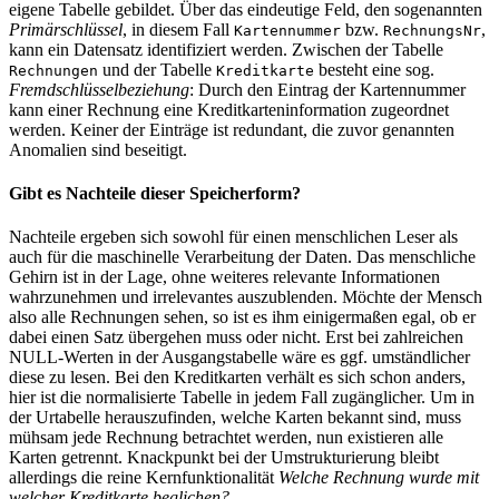
eigene Tabelle gebildet. Über das eindeutige Feld, den sogenannten
Primärschlüssel
, in diesem Fall
bzw.
,
Kartennummer
RechnungsNr
kann ein Datensatz identifiziert werden. Zwischen der Tabelle
und der Tabelle
besteht eine sog.
Rechnungen
Kreditkarte
Fremdschlüsselbeziehung
: Durch den Eintrag der Kartennummer
kann einer Rechnung eine Kreditkarteninformation zugeordnet
werden. Keiner der Einträge ist redundant, die zuvor genannten
Anomalien sind beseitigt.
Gibt es Nachteile dieser Speicherform?
Nachteile ergeben sich sowohl für einen menschlichen Leser als
auch für die maschinelle Verarbeitung der Daten. Das menschliche
Gehirn ist in der Lage, ohne weiteres relevante Informationen
wahrzunehmen und irrelevantes auszublenden. Möchte der Mensch
also alle Rechnungen sehen, so ist es ihm einigermaßen egal, ob er
dabei einen Satz übergehen muss oder nicht. Erst bei zahlreichen
NULL-Werten in der Ausgangstabelle wäre es ggf. umständlicher
diese zu lesen. Bei den Kreditkarten verhält es sich schon anders,
hier ist die normalisierte Tabelle in jedem Fall zugänglicher. Um in
der Urtabelle herauszufinden, welche Karten bekannt sind, muss
mühsam jede Rechnung betrachtet werden, nun existieren alle
Karten getrennt. Knackpunkt bei der Umstrukturierung bleibt
allerdings die reine Kernfunktionalität
Welche Rechnung wurde mit
welcher Kreditkarte beglichen?