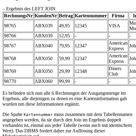
– Ergebnis des LEFT JOIN
RechnungsNr
KundenNr
Betrag
Kartennummer
Firma
I
Ma
98765
ABX039
49,95
12345
VISA
Mu
98766
ABX039
12,95
-
-
-
American
98767
ABX040
79,95
12347
Jo
Express
American
98768
ABX050
59,99
12347
Jo
Express
Diners
98769
ABX050
29,99
12348
Jo
Club
98770
ABX060
99,99
-
-
-
Es befinden sich nun alle 6 Rechnungen der Ausgangsmenge im
Ergebnis, alle diejenigen zu denen es eine Karteninformation gab
wurden um diese Informationen ergänzt.
Die Spalte
muss zusammen mit dem Tabellennamen
Kartennummer
angegeben werden, da sie durch den Join im Ergebnis doppelt
vorhanden ist, einmal aus jeder Tabelle (wenn auch mit identischem
Wert). Das DBMS fordert daher zur Auflösung dieser