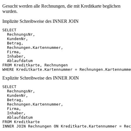
Gesucht werden alle Rechnungen, die mit Kreditkarte beglichen
wurden.
Implizite Schreibweise des INNER JOIN
SELECT
RechnungsNr
,
KundenNr
,
Betrag
,
Rechnungen
.
Kartennummer
,
Firma
,
Inhaber
,
Ablaufdatum
FROM
Kreditkarte
,
Rechnungen
WHERE
Kreditkarte
.
Kartennummer
=
Rechnungen
.
Kartennumme
Explizite Schreibweise des INNER JOIN
SELECT
RechnungsNr
,
KundenNr
,
Betrag
,
Rechnungen
.
Kartennummer
,
Firma
,
Inhaber
,
Ablaufdatum
FROM
Kreditkarte
INNER
JOIN
Rechnungen
ON
Kreditkarte
.
Kartennummer
=
Rec