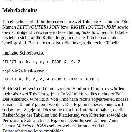
Mehrfachjoins
Ein einzelner Join führt immer genau zwei Tabellen zusammen. Die
Namen
LEFT (OUTER) JOIN
bzw.
RIGHT (OUTER) JOIN
sowie
die nachfolgend verwendete Bezeichnung
linke
bzw.
rechte
Tabelle
beziehen sich auf die Reihenfolge, in der die Tabellen am Join
beteiligt sind. Bei
ist
die linke,
die rechte Tabelle.
X JOIN Y
X
Y
implizite Schreibweise
SELECT
a
,
b
,
c
,
d
,
e
FROM
X
,
Y
,
Z
explizite Schreibweise
SELECT
a
,
b
,
c
,
d
,
e
FROM
X
JOIN
Y
JOIN
Z
Beide Schreibweisen können zu dem Eindruck führen, es würden
mehr als zwei Tabellen gejoint. In Wahrheit ist dies nicht der Fall.
Der Ausdruck wird i.d.R. von links nach rechts abgearbeitet, sodass
zunächst
und
gejoint werden. Das Ergebnis dieses Joins wird
X
Y
sodann mit
gejoint. Dies sollte man im Hinterkopf haben, da die
Z
Reihenfolge der Tabellen und Platzierung von Kriterien sowohl die
Performance als auch das Ergebnis beeinflussen können. Zum
Thema
Mehrfach-JOINs
sei der weiterführende Artikel
Fortgeschrittene Joins
empfohlen.