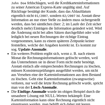
fehlschlagen, weil die Kreditkarteninformationen
John Doe
zu seiner American Express-Karte ungültig sind. Auf
Rückfrage bestätigt der Kunde, dass das Ablaufdatum
eigentlich nicht
, sondern
ist. Anstatt diese
01/2007
02/2007
Information an nur einer Stelle zu ändern muss sichergestellt
werden, dass bei sämtlichen (hier: 2; im Laufe der Zeit sicher
deutlich mehr) Einträgen die Information geändert wird. Wird
die Änderung nicht bei allen Sätzen durchgeführt oder wird
lediglich bei neuen Rechnungen der richtige Eintrag
vorgenommen, kann zu einem späteren Zeitpunkt keiner
feststellen, welche der Angaben korrekt ist. Es kommt zur
sog.
Update-Anomalie
.
Ein weiteres Problem ergibt sich, wenn z. B. nach einem
Monat die Rechnungsinformationen gelöscht werden, weil
das Unternehmen sie in dieser Form nicht mehr benötigt.
Anstatt einfach alle entsprechenden Rechnungen zu löschen,
müssen Konsistenzprüfungen ausgeführt werden, um nicht
aus Versehen eine der Karteninformationen aus dem Bestand
zu löschen. Geht eine Karteninformation (zwangsweise)
verloren, nur weil die letzte Rechnung gelöscht wurde, spricht
man von der
Lösch-Anomalie
.
Die
Einfüge-Anomalie
wurde im obigen Beispiel durch die
unsaubere Lösung mit NULL-Werten bekämpft: Eine
Karteninformation kann ohne Rechnung eigentlich nicht
eingetragen werden, man behilft sich daher mit leeren