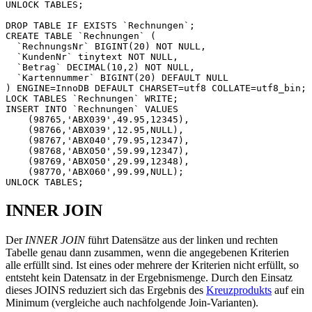
UNLOCK
TABLES
;
DROP
TABLE
IF
EXISTS
`
Rechnungen
`
;
CREATE
TABLE
`
Rechnungen
`
(
`
RechnungsNr
`
BIGINT
(
20
)
NOT
NULL
,
`
KundenNr
`
tinytext
NOT
NULL
,
`
Betrag
`
DECIMAL
(
10
,
2
)
NOT
NULL
,
`
Kartennummer
`
BIGINT
(
20
)
DEFAULT
NULL
)
ENGINE
=
InnoDB
DEFAULT
CHARSET
=
utf8
COLLATE
=
utf8_bin
;
LOCK
TABLES
`
Rechnungen
`
WRITE
;
INSERT
INTO
`
Rechnungen
`
VALUES
(
98765
,
'ABX039'
,
49
.
95
,
12345
),
(
98766
,
'ABX039'
,
12
.
95
,
NULL
),
(
98767
,
'ABX040'
,
79
.
95
,
12347
),
(
98768
,
'ABX050'
,
59
.
99
,
12347
),
(
98769
,
'ABX050'
,
29
.
99
,
12348
),
(
98770
,
'ABX060'
,
99
.
99
,
NULL
);
UNLOCK
TABLES
;
INNER JOIN
Der
INNER JOIN
führt Datensätze aus der linken und rechten
Tabelle genau dann zusammen, wenn die angegebenen Kriterien
alle erfüllt sind. Ist eines oder mehrere der Kriterien nicht erfüllt, so
entsteht kein Datensatz in der Ergebnismenge. Durch den Einsatz
dieses JOINS reduziert sich das Ergebnis des
Kreuzprodukts
auf ein
Minimum (vergleiche auch nachfolgende Join-Varianten).