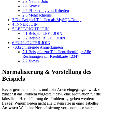
2.3
Natural Join
2.4
Syntax
2.5
Platzierung von Kriterien
2.6
Mehrfachjoins
3
Die Beispiel-Tabellen als MySQL-Dump
4
INNER JOIN
5
LEFT/RIGHT JOIN
5.1
Beispiel LEFT JOIN
5.2
Beispiel RIGHT JOIN
6
FULL OUTER JOIN
7
Abschließende Anmerkungen
7.1
Beispiele zur Tabellenreihenfolge: Alle
Rechnungen zur Kreditkarte 12347
7.2
Views
Normalisierung & Vorstellung des
Beispiels
Bevor genauer auf Joins und Join-Arten eingegangen wird, soll
zunächst das Problem vorgestellt bzw. eine Motivation für die
künstliche Herbeiführung des Problems gegeben werden:
Frage:
Warum liegen nicht alle Datensätze in einer Tabelle?
Antwort:
Weil eine Normalisierung vorgenommen wurde.