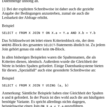
Datenmenge unnötig an.
}} Bei der expliziten Schreibweise ist daher auch die gezielte
Angabe der Bedingungen anzustreben, zumal sie auch die
Lesbarkeit der Abfrage erhöht.
Beispiel
SELECT
c
FROM
X
JOIN
Y
ON
X
.
a
=
Y
.
a
AND
X
.
b
=
Y
.
b
Das Schlüsselwort
leitet einen Kriterienblock ein, der dem
ON
-Block des gesamten
-Statements ähnlich ist. Zu jedem
WHERE
SELECT
Join gehört genau ein oder kein
-Block.
ON
In allen bisherigen Beispielen waren die Spaltennamen, die als
Kriterien dienen, identisch. Außerdem wurde die Gleichheit der
Werte in beiden Spalten gefordert. Einige Datenbanksysteme bieten
für diesen „Spezialfall“ auch eine gesonderte Schreibweise an:
Beispiel
SELECT
c
FROM
X
JOIN
Y
USING
(
a
,
b
)
Anmerkung: Sämtliche Beispiele haben eine Gleichheit der Spalten
und
gefordert. In der Praxis ist dies wohl auch die am häufigsten
A
B
benötigte Variante. Es spricht allerdings nichts dagegen,
beispielsweise einen Join
auszuführen.
ON X.a < Y.a