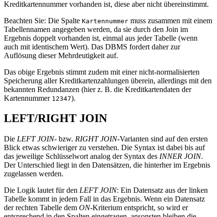
Kreditkartennummer vorhanden ist, diese aber nicht übereinstimmt.
Beachten Sie: Die Spalte
muss zusammen mit einem
Kartennummer
Tabellennamen angegeben werden, da sie durch den Join im
Ergebnis doppelt vorhanden ist, einmal aus jeder Tabelle (wenn
auch mit identischem Wert). Das DBMS fordert daher zur
Auflösung dieser Mehrdeutigkeit auf.
Das obige Ergebnis stimmt zudem mit einer nicht-normalisierten
Speicherung aller Kreditkartenzahlungen überein, allerdings mit den
bekannten Redundanzen (hier z. B. die Kreditkartendaten der
Kartennummer
).
12347
LEFT/RIGHT JOIN
Die
LEFT JOIN
- bzw.
RIGHT JOIN
-Varianten sind auf den ersten
Blick etwas schwieriger zu verstehen. Die Syntax ist dabei bis auf
das jeweilige Schlüsselwort analog der Syntax des
INNER JOIN
.
Der Unterschied liegt in den Datensätzen, die hinterher im Ergebnis
zugelassen werden.
Die Logik lautet für den
LEFT JOIN
: Ein Datensatz aus der linken
Tabelle kommt in jedem Fall in das Ergebnis. Wenn ein Datensatz
der rechten Tabelle dem
ON
-Kriterium entspricht, so wird er
entsprechend in den Spalten eingetragen, ansonsten bleiben die