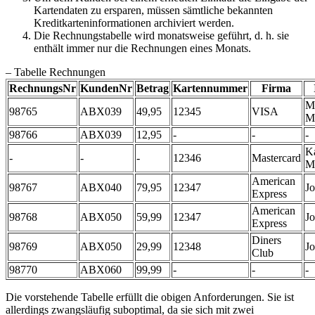
Kartendaten zu ersparen, müssen sämtliche bekannten
Kreditkarteninformationen archiviert werden.
Die Rechnungstabelle wird monatsweise geführt, d. h. sie
enthält immer nur die Rechnungen eines Monats.
– Tabelle Rechnungen
RechnungsNr
KundenNr
Betrag
Kartennummer
Firma
M
98765
ABX039
49,95
12345
VISA
M
98766
ABX039
12,95
-
-
-
Ka
-
-
-
12346
Mastercard
Mu
American
98767
ABX040
79,95
12347
J
Express
American
98768
ABX050
59,99
12347
J
Express
Diners
98769
ABX050
29,99
12348
J
Club
98770
ABX060
99,99
-
-
-
Die vorstehende Tabelle erfüllt die obigen Anforderungen. Sie ist
allerdings zwangsläufig suboptimal, da sie sich mit zwei