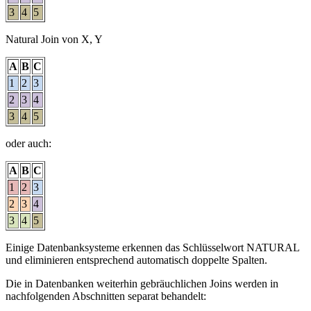
3
4
5
Natural Join von X, Y
A
B
C
1
2
3
2
3
4
3
4
5
oder auch:
A
B
C
1
2
3
2
3
4
3
4
5
Einige Datenbanksysteme erkennen das Schlüsselwort NATURAL
und eliminieren entsprechend automatisch doppelte Spalten.
Die in Datenbanken weiterhin gebräuchlichen Joins werden in
nachfolgenden Abschnitten separat behandelt: