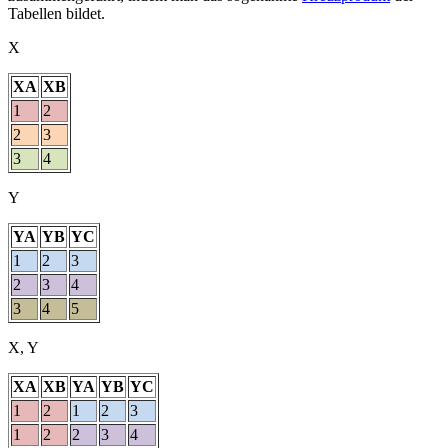
Tabellen bildet.
X
XA
XB
1
2
2
3
3
4
Y
YA
YB
YC
1
2
3
2
3
4
3
4
5
X, Y
XA
XB
YA
YB
YC
1
2
1
2
3
1
2
2
3
4