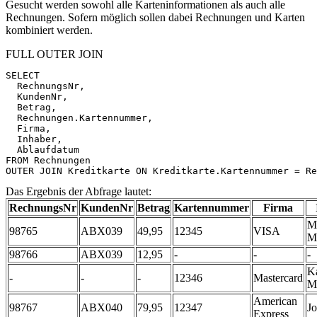
Gesucht werden sowohl alle Karteninformationen als auch alle
Rechnungen. Sofern möglich sollen dabei Rechnungen und Karten
kombiniert werden.
FULL OUTER JOIN
SELECT
RechnungsNr
,
KundenNr
,
Betrag
,
Rechnungen
.
Kartennummer
,
Firma
,
Inhaber
,
Ablaufdatum
FROM
Rechnungen
OUTER
JOIN
Kreditkarte
ON
Kreditkarte
.
Kartennummer
=
Re
Das Ergebnis der Abfrage lautet:
RechnungsNr
KundenNr
Betrag
Kartennummer
Firma
M
98765
ABX039
49,95
12345
VISA
M
98766
ABX039
12,95
-
-
-
Ka
-
-
-
12346
Mastercard
Mu
American
98767
ABX040
79,95
12347
J
Express