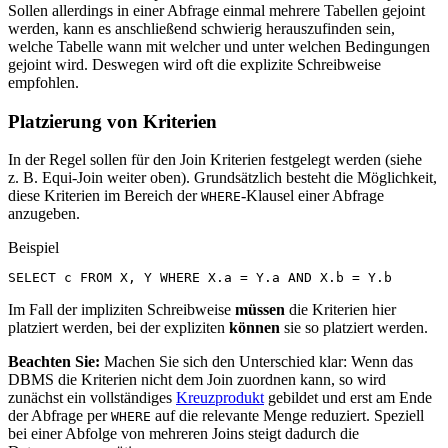
Sollen allerdings in einer Abfrage einmal mehrere Tabellen gejoint
werden, kann es anschließend schwierig herauszufinden sein,
welche Tabelle wann mit welcher und unter welchen Bedingungen
gejoint wird. Deswegen wird oft die explizite Schreibweise
empfohlen.
Platzierung von Kriterien
In der Regel sollen für den Join Kriterien festgelegt werden (siehe
z. B. Equi-Join weiter oben). Grundsätzlich besteht die Möglichkeit,
diese Kriterien im Bereich der
-Klausel einer Abfrage
WHERE
anzugeben.
Beispiel
SELECT
c
FROM
X
,
Y
WHERE
X
.
a
=
Y
.
a
AND
X
.
b
=
Y
.
b
Im Fall der impliziten Schreibweise
müssen
die Kriterien hier
platziert werden, bei der expliziten
können
sie so platziert werden.
Beachten Sie:
Machen Sie sich den Unterschied klar: Wenn das
DBMS die Kriterien nicht dem Join zuordnen kann, so wird
zunächst ein vollständiges
Kreuzprodukt
gebildet und erst am Ende
der Abfrage per
auf die relevante Menge reduziert. Speziell
WHERE
bei einer Abfolge von mehreren Joins steigt dadurch die