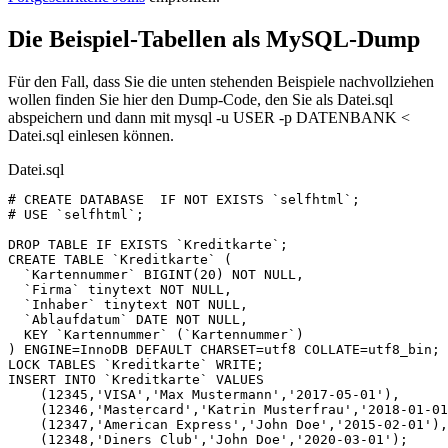
Die Beispiel-Tabellen als MySQL-Dump
Für den Fall, dass Sie die unten stehenden Beispiele nachvollziehen
wollen finden Sie hier den Dump-Code, den Sie als Datei.sql
abspeichern und dann mit mysql -u USER -p DATENBANK <
Datei.sql einlesen können.
Datei.sql
#
CREATE
DATABASE
IF
NOT
EXISTS
`
selfhtml
`
;
#
USE
`
selfhtml
`
;
DROP
TABLE
IF
EXISTS
`
Kreditkarte
`
;
CREATE
TABLE
`
Kreditkarte
`
(
`
Kartennummer
`
BIGINT
(
20
)
NOT
NULL
,
`
Firma
`
tinytext
NOT
NULL
,
`
Inhaber
`
tinytext
NOT
NULL
,
`
Ablaufdatum
`
DATE
NOT
NULL
,
KEY
`
Kartennummer
`
(
`
Kartennummer
`
)
)
ENGINE
=
InnoDB
DEFAULT
CHARSET
=
utf8
COLLATE
=
utf8_bin
;
LOCK
TABLES
`
Kreditkarte
`
WRITE
;
INSERT
INTO
`
Kreditkarte
`
VALUES
(
12345
,
'VISA'
,
'Max Mustermann'
,
'2017-05-01'
),
(
12346
,
'Mastercard'
,
'Katrin Musterfrau'
,
'2018-01-01
(
12347
,
'American Express'
,
'John Doe'
,
'2015-02-01'
),
(
12348
,
'Diners Club'
,
'John Doe'
,
'2020-03-01'
);