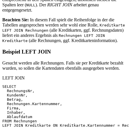
Spalten leer (
). Der
RIGHT JOIN
arbeitet genau
NULL
entgegengesetzt.
Beachten Sie:
In diesem Fall spielt die Reihenfolge in der die
Tabellen angesprochen werden sehr wohl eine Rolle,
Kreditkarte
(alle Kreditkarten, ggf. Rechnungsdaten)
LEFT JOIN Rechnungen
liefert ein anderes Ergebnis als
Rechnungen LEFT JOIN
(alle Rechnungen, ggf. Kreditkarteninformation).
Kreditkarte
Beispiel LEFT JOIN
Gesucht werden alle Rechnungen. Falls sie per Kreditkarte bezahlt
wurden, so sollen die Kartendaten ebenfalls ausgegeben werden.
LEFT JOIN
SELECT
RechnungsNr
,
KundenNr
,
Betrag
,
Rechnungen
.
Kartennummer
,
Firma
,
Inhaber
,
Ablaufdatum
FROM
Rechnungen
LEFT
JOIN
Kreditkarte
ON
Kreditkarte
.
Kartennummer
=
Rec