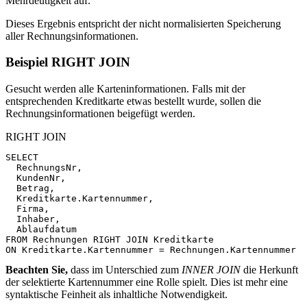
Mehrdeutigkeit auf.
Dieses Ergebnis entspricht der nicht normalisierten Speicherung
aller Rechnungsinformationen.
Beispiel RIGHT JOIN
Gesucht werden alle Karteninformationen. Falls mit der
entsprechenden Kreditkarte etwas bestellt wurde, sollen die
Rechnungsinformationen beigefügt werden.
RIGHT JOIN
SELECT
RechnungsNr
,
KundenNr
,
Betrag
,
Kreditkarte
.
Kartennummer
,
Firma
,
Inhaber
,
Ablaufdatum
FROM
Rechnungen
RIGHT
JOIN
Kreditkarte
ON
Kreditkarte
.
Kartennummer
=
Rechnungen
.
Kartennummer
Beachten Sie,
dass im Unterschied zum
INNER JOIN
die Herkunft
der selektierte Kartennummer eine Rolle spielt. Dies ist mehr eine
syntaktische Feinheit als inhaltliche Notwendigkeit.