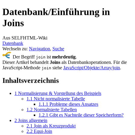
Datenbank/
Einführung in
Joins
Aus SELFHTML-Wiki
Datenbank
Wechseln zu:
Navigation
,
Suche
Der Begriff
ist
mehrdeutig
.
join
Dieser Artikel behandelt
Joins
als Datenbankoperationen. Für die
JavaScript-Methode
siehe
JavaScript/Objekte/Array/join
.
join
Inhaltsverzeichnis
1
Normalisierung & Vorstellung des Beispiels
1.1
Nicht normalisierte Tabelle
1.1.1
Probleme dieses Ansatzes
1.2
Normalisierte Tabellen
1.2.1
Gibt es Nachteile dieser Speicherform?
2
Joins allgemein
2.1
Join als Kreuzprodukt
2.2
Equi-Join