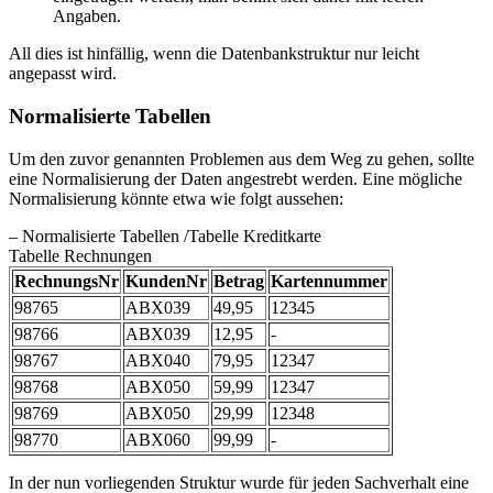
Angaben.
All dies ist hinfällig, wenn die Datenbankstruktur nur leicht
angepasst wird.
Normalisierte Tabellen
Um den zuvor genannten Problemen aus dem Weg zu gehen, sollte
eine Normalisierung der Daten angestrebt werden. Eine mögliche
Normalisierung könnte etwa wie folgt aussehen:
– Normalisierte Tabellen /Tabelle Kreditkarte
Tabelle Rechnungen
RechnungsNr
KundenNr
Betrag
Kartennummer
98765
ABX039
49,95
12345
98766
ABX039
12,95
-
98767
ABX040
79,95
12347
98768
ABX050
59,99
12347
98769
ABX050
29,99
12348
98770
ABX060
99,99
-
In der nun vorliegenden Struktur wurde für jeden Sachverhalt eine