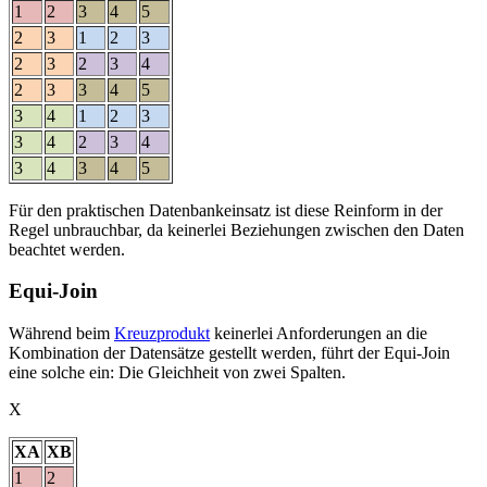
1
2
3
4
5
2
3
1
2
3
2
3
2
3
4
2
3
3
4
5
3
4
1
2
3
3
4
2
3
4
3
4
3
4
5
Für den praktischen Datenbankeinsatz ist diese Reinform in der
Regel unbrauchbar, da keinerlei Beziehungen zwischen den Daten
beachtet werden.
Equi-Join
Während beim
Kreuzprodukt
keinerlei Anforderungen an die
Kombination der Datensätze gestellt werden, führt der Equi-Join
eine solche ein: Die Gleichheit von zwei Spalten.
X
XA
XB
1
2