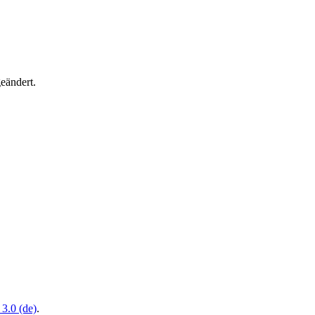
eändert.
3.0 (de)
.