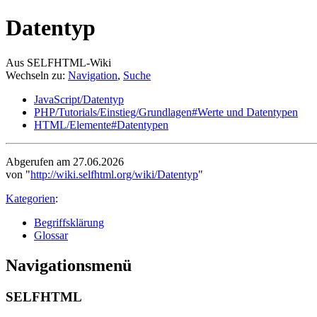
Datentyp
Aus SELFHTML-Wiki
Wechseln zu:
Navigation
,
Suche
JavaScript/Datentyp
PHP/Tutorials/Einstieg/Grundlagen#Werte und Datentypen
HTML/Elemente#Datentypen
Abgerufen am 27.06.2026
von "
http://wiki.selfhtml.org/wiki/Datentyp
"
Kategorien
:
Begriffsklärung
Glossar
Navigationsmenü
SELFHTML