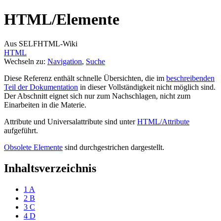
HTML/
Elemente
Aus SELFHTML-Wiki
HTML
Wechseln zu:
Navigation
,
Suche
Diese Referenz enthält schnelle Übersichten, die im
beschreibenden
Teil der Dokumentation
in dieser Vollständigkeit nicht möglich sind.
Der Abschnitt eignet sich nur zum Nachschlagen, nicht zum
Einarbeiten in die Materie.
Attribute und Universalattribute sind unter
HTML/Attribute
aufgeführt.
Obsolete Elemente
sind durchgestrichen dargestellt.
Inhaltsverzeichnis
1
A
2
B
3
C
4
D