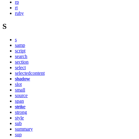
rp
rt
ruby
S
s
samp
script
search
section
select
selectedcontent
shadow
slot
small
source
span
strike
strong
style
sub
summary
sup