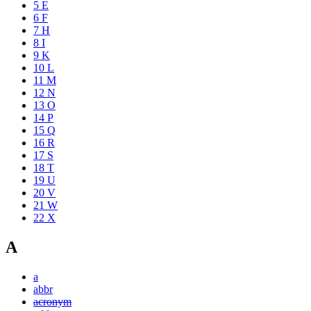
5
E
6
F
7
H
8
I
9
K
10
L
11
M
12
N
13
O
14
P
15
Q
16
R
17
S
18
T
19
U
20
V
21
W
22
X
A
a
abbr
acronym