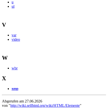
u
ul
V
var
video
W
wbr
X
xmp
Abgerufen am 27.06.2026
von "
http://wiki.selfhtml.org/wiki/HTML/Elemente
"