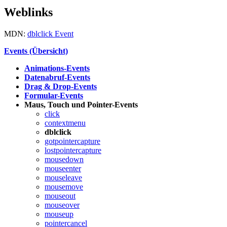
Weblinks
MDN:
dblclick Event
Events (Übersicht)
Animations-Events
Datenabruf-Events
Drag & Drop-Events
Formular-Events
Maus, Touch und Pointer-Events
click
contextmenu
dblclick
gotpointercapture
lostpointercapture
mousedown
mouseenter
mouseleave
mousemove
mouseout
mouseover
mouseup
pointercancel