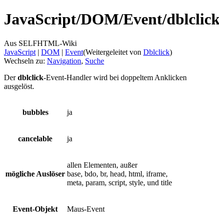
JavaScript/
DOM/
Event/
dblclic
Aus SELFHTML-Wiki
JavaScript
‎ |
DOM
‎ |
Event
(Weitergeleitet von
Dblclick
)
Wechseln zu:
Navigation
,
Suche
Der
dblclick
-Event-Handler wird bei doppeltem Anklicken
ausgelöst.
bubbles
ja
cancelable
ja
allen Elementen, außer
mögliche Auslöser
base, bdo, br, head, html, iframe,
meta, param, script, style, und title
Event-Objekt
Maus-Event