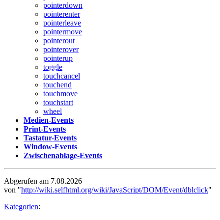
pointerdown
pointerenter
pointerleave
pointermove
pointerout
pointerover
pointerup
toggle
touchcancel
touchend
touchmove
touchstart
wheel
Medien-Events
Print-Events
Tastatur-Events
Window-Events
Zwischenablage-Events
Abgerufen am 7.08.2026
von "
http://wiki.selfhtml.org/wiki/JavaScript/DOM/Event/dblclick
"
Kategorien
: