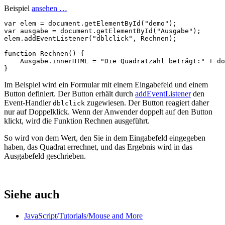
Beispiel
ansehen …
var
elem
=
document
.
getElementById
(
"demo"
);
var
ausgabe
=
document
.
getElementById
(
"Ausgabe"
);
elem
.
addEventListener
(
"dblclick"
,
Rechnen
);
function
Rechnen
()
{
Ausgabe
.
innerHTML
=
"Die Quadratzahl beträgt:"
+
do
}
Im Beispiel wird ein Formular mit einem Eingabefeld und einem
Button definiert. Der Button erhält durch
addEventListener
den
Event-Handler
zugewiesen. Der Button reagiert daher
dblclick
nur auf Doppelklick. Wenn der Anwender doppelt auf den Button
klickt, wird die Funktion Rechnen ausgeführt.
So wird von dem Wert, den Sie in dem Eingabefeld eingegeben
haben, das Quadrat errechnet, und das Ergebnis wird in das
Ausgabefeld geschrieben.
Siehe auch
JavaScript/Tutorials/Mouse and More