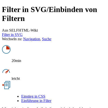
Filter in SVG/
Einbinden von
Filtern
Aus SELFHTML-Wiki
Filter in SVG
Wechseln zu:
Navigation
,
Suche
20min
leicht
Einstieg in CSS
Einführung in Filter