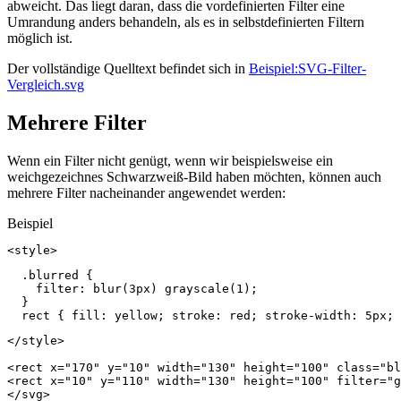
abweicht. Das liegt daran, dass die vordefinierten Filter eine
Umrandung anders behandeln, als es in selbstdefinierten Filtern
möglich ist.
Der vollständige Quelltext befindet sich in
Beispiel:SVG-Filter-
Vergleich.svg
Mehrere Filter
Wenn ein Filter nicht genügt, wenn wir beispielsweise ein
weichgezeichnes Schwarzweiß-Bild haben möchten, können auch
mehrere Filter nacheinander angewendet werden:
Beispiel
<style>
.blurred
{
filter
:
blur
(
3px
)
grayscale
(
1
);
}
rect
{
fill
:
yellow
;
stroke
:
red
;
stroke
-
width
:
5px
;
</style>
<rect
x=
"170"
y=
"10"
width=
"130"
height=
"100"
class=
"bl
<rect
x=
"10"
y=
"110"
width=
"130"
height=
"100"
filter=
"g
</svg>