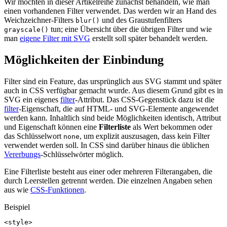
Wir möchten in dieser Artikelreihe zunächst behandeln, wie man
einen vorhandenen Filter verwendet. Das werden wir an Hand des
Weichzeichner-Filters
und des Graustufenfilters
blur()
tun; eine Übersicht über die übrigen Filter und wie
grayscale()
man
eigene Filter mit SVG
erstellt soll später behandelt werden.
Möglichkeiten der Einbindung
Filter sind ein Feature, das ursprünglich aus SVG stammt und später
auch in CSS verfügbar gemacht wurde. Aus diesem Grund gibt es in
SVG ein eigenes
filter
-Attribut. Das CSS-Gegenstück dazu ist die
filter
-Eigenschaft, die auf HTML- und SVG-Elemente angewendet
werden kann. Inhaltlich sind beide Möglichkeiten identisch, Attribut
und Eigenschaft können eine
Filterliste
als Wert bekommen oder
das Schlüsselwort
, um explizit auszusagen, dass kein Filter
none
verwendet werden soll. In CSS sind darüber hinaus die üblichen
Vererbungs
-Schlüsselwörter möglich.
Eine Filterliste besteht aus einer oder mehreren Filterangaben, die
durch Leerstellen getrennt werden. Die einzelnen Angaben sehen
aus wie
CSS-Funktionen
.
Beispiel
<style>