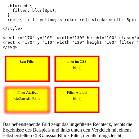
.blurred
{
filter
:
blur
(
3px
);
}
rect
{
fill
:
yellow
;
stroke
:
red
;
stroke
-
width
:
5px
;
</style>
<rect
x=
"170"
y=
"10"
width=
"130"
height=
"100"
class=
"b
<rect
x=
"170"
y=
"110"
width=
"130"
height=
"100"
filter=
"
</svg>
Das nebenstehende Bild zeigt das ungefilterte Rechteck, rechts die
Ergebnisse des Beispiels und links unten den Vergleich mit einem
selbst erstellten <feGaussianBlur>-Filter, der allerdings leicht