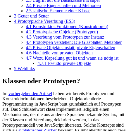
2.3
Zugriff auf die Basisklasse mit super
2.4
Private Eigenschaften und Methoden
2.5
statische Elemente einer Klasse
3
Getter und Setter
4
Prototypische Vererbung (ES3)
4.1
Konstruktor-Funktionen (Konstruktoren)
4.2
Prototypische Objekte (Prototypen)
4.3
Vererbung vom Prototypen zur Instanz
4.4
Prototypen verstehen: Die Glasplatten-Metapher
4.5
Private Objekte anstatt private Eigenschaften
4.6
Nachteile von privaten Objekten
4.7
Wozu Kapselung gut ist und wann sie nötig ist
4.7.1
Pseudo-private Objekte
5
Weblinks
Klassen oder Prototypen?
Im
vorhergehenden Artikel
haben wir bereits Prototypen und
Konstruktorfunktionen beschrieben. Objektorientierte
Programmierung in JavaScript baut grundsätzlich auf Prototypen
auf. Das Schlüsselwort
class
implementiert lediglich einen
Mechanismus, der die aus anderen Sprachen bekannte Syntax, mit
der Klassen und Vererbung deklariert werden, in das
Prototypenmodell von JavaScript übersetzt. Solche Konzepte sind
auch als
syntaktischer Zucker
bekannt. Es gibt allerdings auch zwei