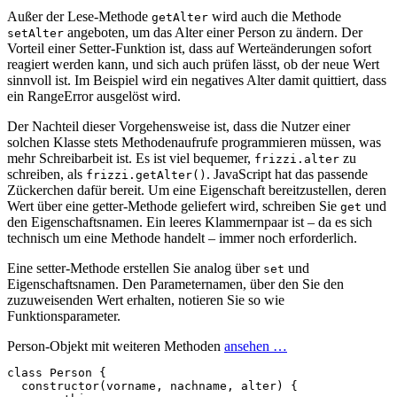
Außer der Lese-Methode
wird auch die Methode
getAlter
angeboten, um das Alter einer Person zu ändern. Der
setAlter
Vorteil einer Setter-Funktion ist, dass auf Werteänderungen sofort
reagiert werden kann, und sich auch prüfen lässt, ob der neue Wert
sinnvoll ist. Im Beispiel wird ein negatives Alter damit quittiert, dass
ein RangeError ausgelöst wird.
Der Nachteil dieser Vorgehensweise ist, dass die Nutzer einer
solchen Klasse stets Methodenaufrufe programmieren müssen, was
mehr Schreibarbeit ist. Es ist viel bequemer,
zu
frizzi.alter
schreiben, als
. JavaScript hat das passende
frizzi.getAlter()
Zückerchen dafür bereit. Um eine Eigenschaft bereitzustellen, deren
Wert über eine getter-Methode geliefert wird, schreiben Sie
und
get
den Eigenschaftsnamen. Ein leeres Klammernpaar ist – da es sich
technisch um eine Methode handelt – immer noch erforderlich.
Eine setter-Methode erstellen Sie analog über
und
set
Eigenschaftsnamen. Den Parameternamen, über den Sie den
zuzuweisenden Wert erhalten, notieren Sie so wie
Funktionsparameter.
Person-Objekt mit weiteren Methoden
ansehen …
class
Person
{
constructor
(
vorname
,
nachname
,
alter
)
{