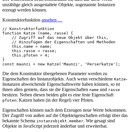
unzählige gleich ausgestattete Objekte, sogenannte Instanzen
erzeugt werden können.
Konstruktorfunktion
ansehen …
// Konstruktorfunktion
function
Katze
(
name
,
rasse
)
{
// Zugriff auf das neue Objekt über this,
// Hinzufügen der Eigenschaften und Methoden
this
.
name
=
name
;
this
.
rasse
=
rasse
;
this
.
pfoten
=
4
;
}
const
maunzi
=
new
Katze
(
'Maunzi'
,
'Perserkatze'
);
Die dem Konstruktor übergebenen Parameter werden zu
Eigenschaften des Instanzobjekts. Auch wenn verschiedene
-
Katze
Instanzen abweichende Eigenschaftswerte haben können, so ist
ihnen allen gemein, dass sie die Eigenschaften
und
name
rasse
besitzen. Neben diesen beiden gibt es eine feste Eigenschaft
: Katzen haben (in der Regel) vier Pfoten.
pfoten
Eigenschaften können nach dem Erzeugen neue Werte bekommen.
Der Zugriff von außen auf die Objekteigenschaften erfolgt über das
bekannte Schema
. Wie gesagt sind
instanzobjekt.member
Objekte in JavaScript jederzeit änderbar und erweiterbar.