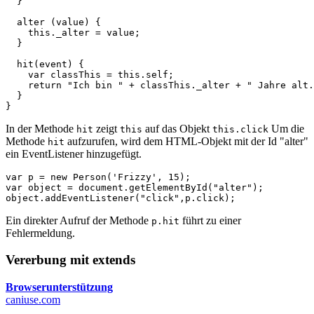
}
alter
(
value
)
{
this
.
_alter
=
value
;
}
hit
(
event
)
{
var
classThis
=
this
.
self
;
return
"Ich bin "
+
classThis
.
_alter
+
" Jahre alt.
}
}
In der Methode
zeigt
auf das Objekt
Um die
hit
this
this.click
Methode
aufzurufen, wird dem HTML-Objekt mit der Id "alter"
hit
ein EventListener hinzugefügt.
var
p
=
new
Person
(
'Frizzy'
,
15
);
var
object
=
document
.
getElementById
(
"alter"
);
object
.
addEventListener
(
"click"
,
p
.
click
);
Ein direkter Aufruf der Methode
führt zu einer
p.hit
Fehlermeldung.
Vererbung mit extends
Browserunterstützung
caniuse.com