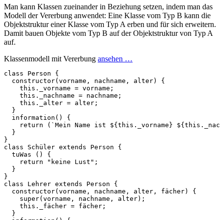
Man kann Klassen zueinander in Beziehung setzen, indem man das
Modell der Vererbung anwendet: Eine Klasse vom Typ B kann die
Objektstruktur einer Klasse vom Typ A erben und für sich erweitern.
Damit bauen Objekte vom Typ B auf der Objektstruktur von Typ A
auf.
Klassenmodell mit Vererbung
ansehen …
class
Person
{
constructor
(
vorname
,
nachname
,
alter
)
{
this
.
_vorname
=
vorname
;
this
.
_nachname
=
nachname
;
this
.
_alter
=
alter
;
}
information
()
{
return
(
`Mein Name ist 
${
this
.
_vorname
}
${
this
.
_nac
}
}
class
Schüler
extends
Person
{
tuWas
()
{
return
"keine Lust"
;
}
}
class
Lehrer
extends
Person
{
constructor
(
vorname
,
nachname
,
alter
,
fächer
)
{
super
(
vorname
,
nachname
,
alter
);
this
.
_fächer
=
fächer
;
}