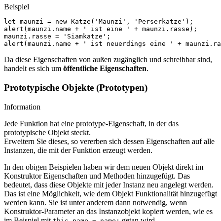
Beispiel
let
maunzi
=
new
Katze
(
'Maunzi'
,
'Perserkatze'
);
alert
(
maunzi
.
name
+
' ist eine '
+
maunzi
.
rasse
);
maunzi
.
rasse
=
'Siamkatze'
;
alert
(
maunzi
.
name
+
' ist neuerdings eine '
+
maunzi
.
ra
Da diese Eigenschaften von außen zugänglich und schreibbar sind,
handelt es sich um
öffentliche Eigenschaften
.
Prototypische Objekte (Prototypen)
Information
Jede Funktion hat eine prototype-Eigenschaft, in der das
prototypische Objekt steckt.
Erweitern Sie dieses, so vererben sich dessen Eigenschaften auf alle
Instanzen, die mit der Funktion erzeugt werden.
In den obigen Beispielen haben wir dem neuen Objekt direkt im
Konstruktor Eigenschaften und Methoden hinzugefügt. Das
bedeutet, dass diese Objekte mit jeder Instanz neu angelegt werden.
Das ist eine Möglichkeit, wie dem Objekt Funktionalität hinzugefügt
werden kann. Sie ist unter anderem dann notwendig, wenn
Konstruktor-Parameter an das Instanzobjekt kopiert werden, wie es
im Beispiel mit
getan wird.
this.name = name;