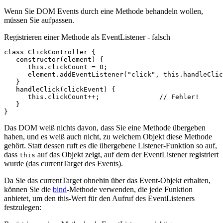
Wenn Sie DOM Events durch eine Methode behandeln wollen,
müssen Sie aufpassen.
Registrieren einer Methode als EventListener - falsch
class
ClickController
{
constructor
(
element
)
{
this
.
clickCount
=
0
;
element
.
addEventListener
(
"click"
,
this
.
handleClic
}
handleClick
(
clickEvent
)
{
this
.
clickCount
++
;
// Fehler!
}
}
Das DOM weiß nichts davon, dass Sie eine Methode übergeben
haben, und es weiß auch nicht, zu welchem Objekt diese Methode
gehört. Statt dessen ruft es die übergebene Listener-Funktion so auf,
dass
auf das Objekt zeigt, auf dem der EventListener registriert
this
wurde (das currentTarget des Events).
Da Sie das currentTarget ohnehin über das Event-Objekt erhalten,
können Sie die
bind
-Methode verwenden, die jede Funktion
anbietet, um den this-Wert für den Aufruf des EventListeners
festzulegen: