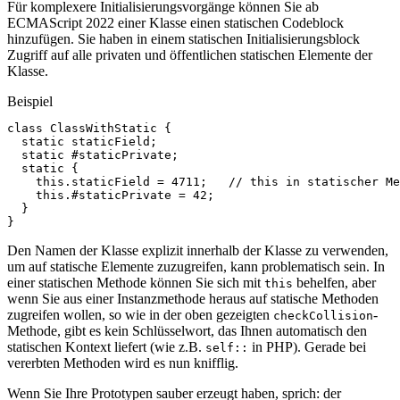
Für komplexere Initialisierungsvorgänge können Sie ab
ECMAScript 2022 einer Klasse einen statischen Codeblock
hinzufügen. Sie haben in einem statischen Initialisierungsblock
Zugriff auf alle privaten und öffentlichen statischen Elemente der
Klasse.
Beispiel
class
ClassWithStatic
{
static
staticField
;
static
#
staticPrivate
;
static
{
this
.
staticField
=
4711
;
// this in statischer Me
this
.
#
staticPrivate
=
42
;
}
}
Den Namen der Klasse explizit innerhalb der Klasse zu verwenden,
um auf statische Elemente zuzugreifen, kann problematisch sein. In
einer statischen Methode können Sie sich mit
behelfen, aber
this
wenn Sie aus einer Instanzmethode heraus auf statische Methoden
zugreifen wollen, so wie in der oben gezeigten
-
checkCollision
Methode, gibt es kein Schlüsselwort, das Ihnen automatisch den
statischen Kontext liefert (wie z.B.
in PHP). Gerade bei
self::
vererbten Methoden wird es nun knifflig.
Wenn Sie Ihre Prototypen sauber erzeugt haben, sprich: der