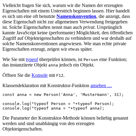
Vielleicht fragen Sie sich, warum wir die Namen der erzeugten
Eigenschaften mit einem Unterstrich beginnen lassen. Hier handelt
es sich um eine oft benutzte
Namenskonvention
, die anzeigt, dass
diese Eigenschaft nicht zur allgemeinen Verwendung freigegeben
ist. Solche Eigenschaften nennt man auch
privat
. Ursprünglich
kannte JavaScript keine (performante) Möglichkeit, den öffentlichen
Zugriff auf Objekteigenschaften zu verhindern und war deshalb auf
solche Namenskonventionen angewiesen. Wie man echte private
Eigenschaften erzeugt, zeigen wir etwas später.
Wie Sie mit
typeof
überprüfen können, ist
eine Funktion;
Person
das instanziierte Objekt
jedoch ein Objekt.
anna
Öffnen Sie die
Konsole
mit
.
F12
Klassendeklaration mit Konstruktor-Funktion
ansehen …
const
anna
=
new
Person
(
'Anna'
,
'Mustermann'
,
31
);
console
.
log
(
"typeof Person = "
+
typeof
Person
);
console
.
log
(
"typeof anna = "
+
typeof
anna
);
Die Parameter der Konstruktor-Methode können beliebig genannt
werden und sind unabhängig von den erzeugten
Objekteigenschaften.