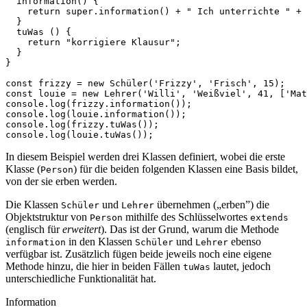
information
()
{
return
super
.
information
()
+
" Ich unterrichte "
+
}
tuWas
()
{
return
"korrigiere Klausur"
;
}
}
const
frizzy
=
new
Schüler
(
'Frizzy'
,
'Frisch'
,
15
);
const
louie
=
new
Lehrer
(
'Willi'
,
'Weißviel'
,
41
,
[
'Mat
console
.
log
(
frizzy
.
information
());
console
.
log
(
louie
.
information
());
console
.
log
(
frizzy
.
tuWas
());
console
.
log
(
louie
.
tuWas
());
In diesem Beispiel werden drei Klassen definiert, wobei die erste
Klasse (
) für die beiden folgenden Klassen eine Basis bildet,
Person
von der sie erben werden.
Die Klassen
und
übernehmen („erben”) die
Schüler
Lehrer
Objektstruktur von
mithilfe des Schlüsselwortes
Person
extends
(englisch für
erweitert
). Das ist der Grund, warum die Methode
in den Klassen
und
ebenso
information
Schüler
Lehrer
verfügbar ist. Zusätzlich fügen beide jeweils noch eine eigene
Methode hinzu, die hier in beiden Fällen
lautet, jedoch
tuWas
unterschiedliche Funktionalität hat.
Information