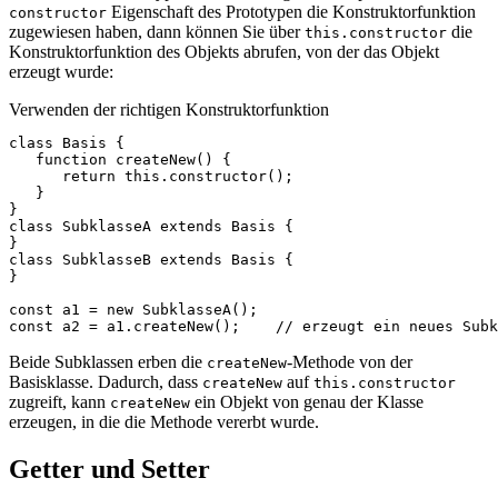
Eigenschaft des Prototypen die Konstruktorfunktion
constructor
zugewiesen haben, dann können Sie über
die
this.constructor
Konstruktorfunktion des Objekts abrufen, von der das Objekt
erzeugt wurde:
Verwenden der richtigen Konstruktorfunktion
class
Basis
{
function
createNew
()
{
return
this
.
constructor
();
}
}
class
SubklasseA
extends
Basis
{
}
class
SubklasseB
extends
Basis
{
}
const
a1
=
new
SubklasseA
();
const
a2
=
a1
.
createNew
();
// erzeugt ein neues Subk
Beide Subklassen erben die
-Methode von der
createNew
Basisklasse. Dadurch, dass
auf
createNew
this.constructor
zugreift, kann
ein Objekt von genau der Klasse
createNew
erzeugen, in die die Methode vererbt wurde.
Getter und Setter