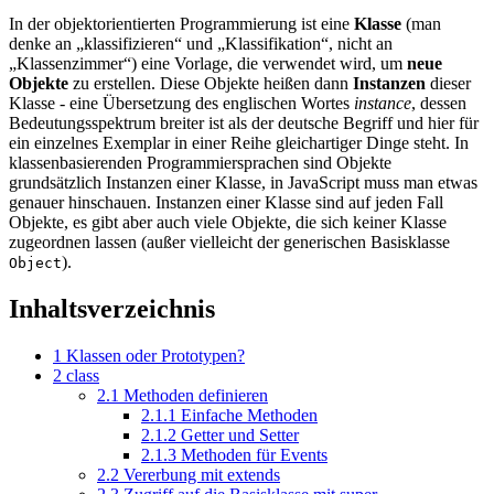
In der objektorientierten Programmierung ist eine
Klasse
(man
denke an „klassifizieren“ und „Klassifikation“, nicht an
„Klassenzimmer“) eine Vorlage, die verwendet wird, um
neue
Objekte
zu erstellen. Diese Objekte heißen dann
Instanzen
dieser
Klasse - eine Übersetzung des englischen Wortes
instance
, dessen
Bedeutungsspektrum breiter ist als der deutsche Begriff und hier für
ein einzelnes Exemplar in einer Reihe gleichartiger Dinge steht. In
klassenbasierenden Programmiersprachen sind Objekte
grundsätzlich Instanzen einer Klasse, in JavaScript muss man etwas
genauer hinschauen. Instanzen einer Klasse sind auf jeden Fall
Objekte, es gibt aber auch viele Objekte, die sich keiner Klasse
zugeordnen lassen (außer vielleicht der generischen Basisklasse
).
Object
Inhaltsverzeichnis
1
Klassen oder Prototypen?
2
class
2.1
Methoden definieren
2.1.1
Einfache Methoden
2.1.2
Getter und Setter
2.1.3
Methoden für Events
2.2
Vererbung mit extends