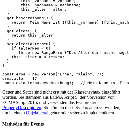
this
.
_vorname
=
vorname
;
this
.
_nachname
=
nachname
;
this
.
_alter
=
alter
;
}
get
beschreibung
()
{
return
`Mein Name ist 
${
this
.
_vorname
}
${
this
.
_nach
}
get
alter
()
{
return
this
.
_alter
;
}
set
alter
(
alterNeu
)
{
if
(
alterNeu
<
0
)
throw
new
RangeError
(
"Das Alter darf nicht negat
this
.
_alter
=
alterNeu
;
}
}
const
erna
=
new
Person
(
"Erna"
,
"Klein"
,
7
);
erna
.
alter
=
17
;
console
.
log
(
erna
.
beschreibung
);
// Mein Name ist Erna
Getter und Setter sind nicht erst mit der Klassensyntax eingeführt
worden. Sie stammen aus ECMAScript 5, der Vorversion von
ECMAScript 2015, und verwenden das Feature der
PropertyDescriptoren
. Sie können diese Syntax auch verwenden,
um in einem
Objektliteral
getter oder setter zu implementieren.
Methoden für Events