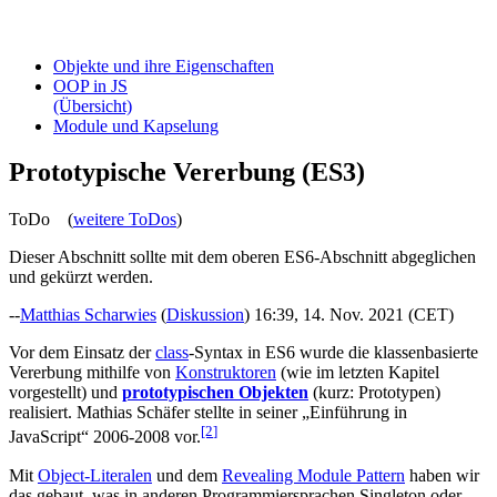
Objekte und ihre Eigenschaften
OOP in JS
(Übersicht)
Module und Kapselung
Prototypische Vererbung (ES3)
ToDo (
weitere ToDos
)
Dieser Abschnitt sollte mit dem oberen ES6-Abschnitt abgeglichen
und gekürzt werden.
--
Matthias Scharwies
(
Diskussion
) 16:39, 14. Nov. 2021 (CET)
Vor dem Einsatz der
class
-Syntax in ES6 wurde die klassenbasierte
Vererbung mithilfe von
Konstruktoren
(wie im letzten Kapitel
vorgestellt) und
prototypischen Objekten
(kurz: Prototypen)
realisiert. Mathias Schäfer stellte in seiner „Einführung in
[2
]
JavaScript“ 2006-2008 vor.
Mit
Object-Literalen
und dem
Revealing Module Pattern
haben wir
das gebaut, was in anderen Programmiersprachen Singleton oder