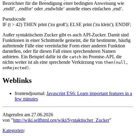
Bezeichner für die Beendigung einer bedingten Anweisung wie
‚endif‘, ‚endfor‘ oder ‚endwhile‘ anstelle eines einfachen ‚end‘.
Pseudocode
IF (t > 42) THEN print ('zu groß'); ELSE print ('zu klein'); ENDIF;
Außer syntaktischem Zucker gibt es auch API-Zucker. Damit sind
Funktionen in einer Schnittstelle gemeint, die für bestimmte, häufig
auftretende Fälle eine vereinfachte Form einer anderen Funktion
darstellen, oder für diesen Fall einen sprechenderen Namen
anbieten. Ein Beispiel dafür ist die
im Promise-API, die
catch
nichts weiter ist als eine sprechende Verkürzung von
then(null,
.
onRejected)
Weblinks
frontendjournal:
Javascript ES6: Learn important features in a
few minutes
Abgerufen am 27.06.2026
von "
http://wiki.selfhtml.org/wiki/Syntaktischer_Zucker
"
Kategorien
: