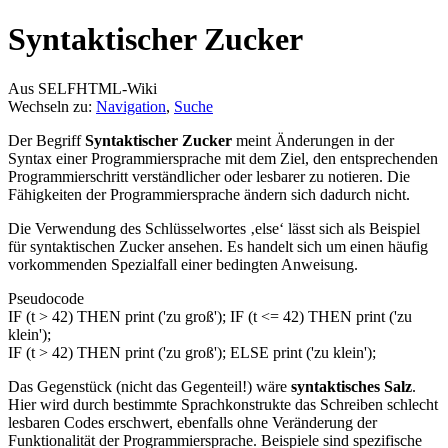
Syntaktischer Zucker
Aus SELFHTML-Wiki
Wechseln zu:
Navigation
,
Suche
Der Begriff
Syntaktischer Zucker
meint Änderungen in der
Syntax einer Programmiersprache mit dem Ziel, den entsprechenden
Programmierschritt verständlicher oder lesbarer zu notieren. Die
Fähigkeiten der Programmiersprache ändern sich dadurch nicht.
Die Verwendung des Schlüsselwortes ‚else‘ lässt sich als Beispiel
für syntaktischen Zucker ansehen. Es handelt sich um einen häufig
vorkommenden Spezialfall einer bedingten Anweisung.
Pseudocode
IF (t > 42) THEN print ('zu groß'); IF (t <= 42) THEN print ('zu
klein');
IF (t > 42) THEN print ('zu groß'); ELSE print ('zu klein');
Das Gegenstück (nicht das Gegenteil!) wäre
syntaktisches Salz
.
Hier wird durch bestimmte Sprachkonstrukte das Schreiben schlecht
lesbaren Codes erschwert, ebenfalls ohne Veränderung der
Funktionalität der Programmiersprache. Beispiele sind spezifische