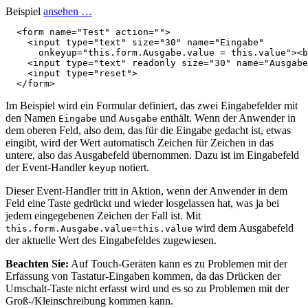
Beispiel
ansehen …
<
form
name
=
"Test"
action
=
""
>
<
input
type
=
"text"
size
=
"30"
name
=
"Eingabe"
onkeyup
=
"this.form.Ausgabe.value = this.value"
><
b
<
input
type
=
"text"
readonly
size
=
"30"
name
=
"Ausgabe
<
input
type
=
"reset"
>
</
form
>
Im Beispiel wird ein Formular definiert, das zwei Eingabefelder mit
den Namen
und
enthält. Wenn der Anwender in
Eingabe
Ausgabe
dem oberen Feld, also dem, das für die Eingabe gedacht ist, etwas
eingibt, wird der Wert automatisch Zeichen für Zeichen in das
untere, also das Ausgabefeld übernommen. Dazu ist im Eingabefeld
der Event-Handler
notiert.
keyup
Dieser Event-Handler tritt in Aktion, wenn der Anwender in dem
Feld eine Taste gedrückt und wieder losgelassen hat, was ja bei
jedem eingegebenen Zeichen der Fall ist. Mit
wird dem Ausgabefeld
this.form.Ausgabe.value=this.value
der aktuelle Wert des Eingabefeldes zugewiesen.
Beachten Sie:
Auf Touch-Geräten kann es zu Problemen mit der
Erfassung von Tastatur-Eingaben kommen, da das Drücken der
Umschalt-Taste nicht erfasst wird und es so zu Problemen mit der
Groß-/Kleinschreibung kommen kann.