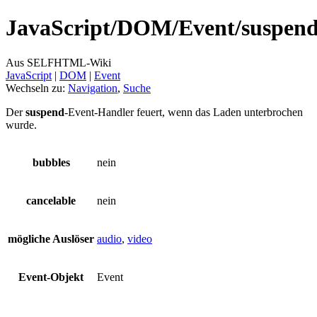
JavaScript/
DOM/
Event/
suspen
Aus SELFHTML-Wiki
JavaScript
‎ |
DOM
‎ |
Event
Wechseln zu:
Navigation
,
Suche
Der
suspend
-Event-Handler feuert, wenn das Laden unterbrochen
wurde.
bubbles
nein
cancelable
nein
mögliche Auslöser
audio
,
video
Event-Objekt
Event