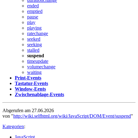
durationchange
ended
emptied
pause
play
playing
ratechange
seeked
seeking
stalled
suspend
timeupdate
volumechange
waiting
Print-Events
Tastatur-Events
Window-Eents
Zwischenablage-Events
Abgerufen am 27.06.2026
von "
http://wiki.selfhtml.org/wiki/JavaScript/DOM/Event/suspend
"
Kategorien
:
JavaScript