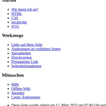
Starten
Wie fange ich an?
HTML
CSS
JavaScript
SVG
Werkzeuge
Links auf diese Seite
Änderungen an verlinkten Seiten
Spezialseiten
Druckversion
Permanenter Link
Seiten­informationen
Mitmachen
Hilfe
Offline-Wiki
Spenden
Letzte Änderungen
Diese Seite wurde zuletzt am 12. März 2025 um 07:40 Uhr geä