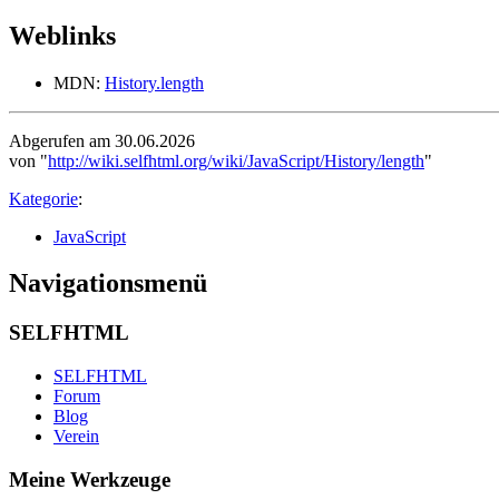
Weblinks
MDN:
History.length
Abgerufen am 30.06.2026
von "
http://wiki.selfhtml.org/wiki/JavaScript/History/length
"
Kategorie
:
JavaScript
Navigationsmenü
SELFHTML
SELFHTML
Forum
Blog
Verein
Meine Werkzeuge