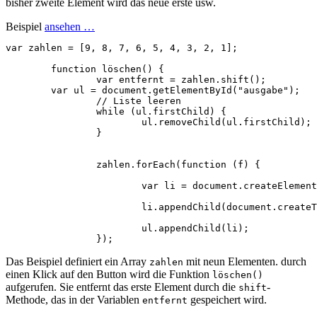
bisher zweite Element wird das neue erste usw.
Beispiel
ansehen …
var
zahlen
=
[
9
,
8
,
7
,
6
,
5
,
4
,
3
,
2
,
1
];
function
löschen
()
{
var
entfernt
=
zahlen
.
shift
();
var
ul
=
document
.
getElementById
(
"ausgabe"
);
// Liste leeren
while
(
ul
.
firstChild
)
{
ul
.
removeChild
(
ul
.
firstChild
);
}
zahlen
.
forEach
(
function
(
f
)
{
var
li
=
document
.
createElement
li
.
appendChild
(
document
.
createT
ul
.
appendChild
(
li
);
});
Das Beispiel definiert ein Array
mit neun Elementen. durch
zahlen
einen Klick auf den Button wird die Funktion
löschen()
aufgerufen. Sie entfernt das erste Element durch die
-
shift
Methode, das in der Variablen
gespeichert wird.
entfernt