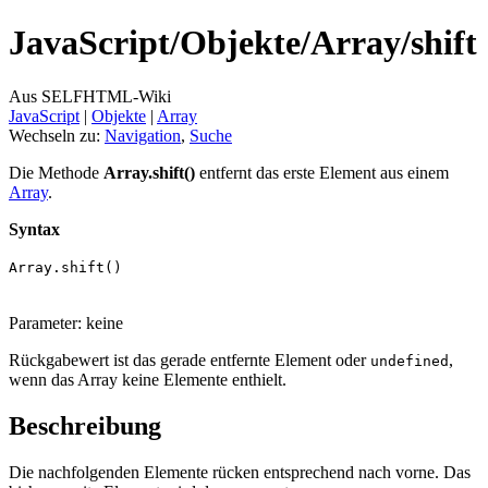
JavaScript/
Objekte/
Array/
shift
Aus SELFHTML-Wiki
JavaScript
‎ |
Objekte
‎ |
Array
Wechseln zu:
Navigation
,
Suche
Die Methode
Array.shift()
entfernt das erste Element aus einem
Array
.
Syntax
Array.shift()
Parameter: keine
Rückgabewert ist das gerade entfernte Element oder
,
undefined
wenn das Array keine Elemente enthielt.
Beschreibung
Die nachfolgenden Elemente rücken entsprechend nach vorne. Das