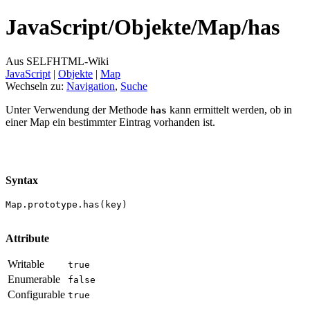
JavaScript/
Objekte/
Map/
has
Aus SELFHTML-Wiki
JavaScript
‎ |
Objekte
‎ |
Map
Wechseln zu:
Navigation
,
Suche
Unter Verwendung der Methode
kann ermittelt werden, ob in
has
einer Map ein bestimmter Eintrag vorhanden ist.
Syntax
Map.prototype.has(key)
Attribute
Writable
true
Enumerable
false
Configurable
true