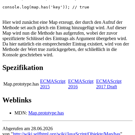
console
.
log
(
map
.
has
(
'key'
));
// true
Hier wird zunächst eine Map erzeugt, der durch den Aufruf der
Methode set auch gleich ein Eintrag hinzugefügt wird. Auf dieser
Map wird nun die Methode has aufgerufen, wobei der zuvor
spezifizierte Schlüssel des Eintrags als Argument übergeben wird.
Da hier natürlich ein entsprechender Eintrag existiert, wird von der
Methode der Wert true zurückgegeben, der schließlich in die
Konsole geschrieben wird.
Spezifikation
ECMAScript
ECMAScript
ECMAScript
Map.prototype.has
2015
2016
2017 Draft
Weblinks
MDN:
Map.prototype.has
Abgerufen am 28.06.2026
von "
http://wiki.selfhtml.org/wiki/JavaScript/Objekte/Map/has
"