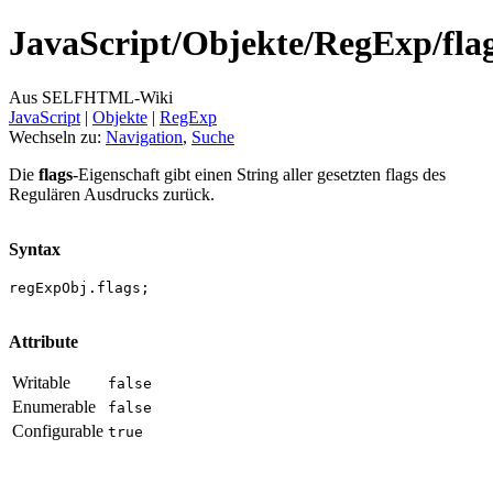
JavaScript/
Objekte/
RegExp/
fla
Aus SELFHTML-Wiki
JavaScript
‎ |
Objekte
‎ |
RegExp
Wechseln zu:
Navigation
,
Suche
Die
flags
-Eigenschaft gibt einen String aller gesetzten flags des
Regulären Ausdrucks zurück.
Syntax
regExpObj.flags;
Attribute
Writable
false
Enumerable
false
Configurable
true