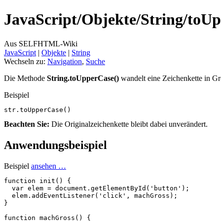
JavaScript/
Objekte/
String/
toUp
Aus SELFHTML-Wiki
JavaScript
‎ |
Objekte
‎ |
String
Wechseln zu:
Navigation
,
Suche
Die Methode
String.toUpperCase()
wandelt eine Zeichenkette in G
Beispiel
str
.
toUpperCase
()
Beachten Sie:
Die Originalzeichenkette bleibt dabei unverändert.
Anwendungsbeispiel
Beispiel
ansehen …
function
init
()
{
var
elem
=
document
.
getElementById
(
'button'
);
elem
.
addEventListener
(
'click'
,
machGross
);
}
function
machGross
()
{