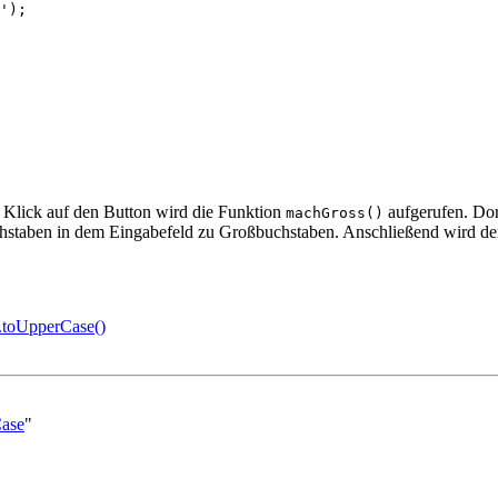
'
);
n Klick auf den Button wird die Funktion
aufgerufen. Dor
machGross()
staben in dem Eingabefeld zu Großbuchstaben. Anschließend wird der
e.toUpperCase()
Case
"