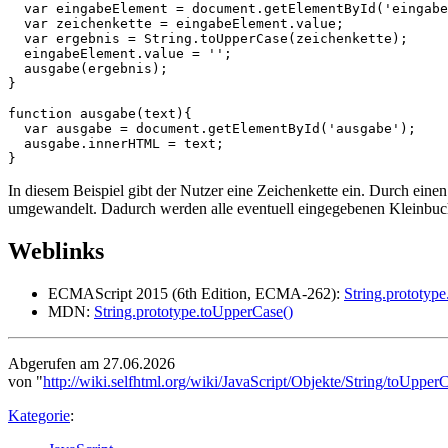
var
eingabeElement
=
document
.
getElementById
(
'eingabe
var
zeichenkette
=
eingabeElement
.
value
;
var
ergebnis
=
String
.
toUpperCase
(
zeichenkette
);
eingabeElement
.
value
=
''
;
ausgabe
(
ergebnis
);
}
function
ausgabe
(
text
){
var
ausgabe
=
document
.
getElementById
(
'ausgabe'
);
ausgabe
.
innerHTML
=
text
;
}
In diesem Beispiel gibt der Nutzer eine Zeichenkette ein. Durch eine
umgewandelt. Dadurch werden alle eventuell eingegebenen Kleinbuch
Weblinks
ECMAScript 2015 (6th Edition, ECMA-262):
String.prototyp
MDN:
String.prototype.toUpperCase()
Abgerufen am 27.06.2026
von "
http://wiki.selfhtml.org/wiki/JavaScript/Objekte/String/toUpper
Kategorie
: