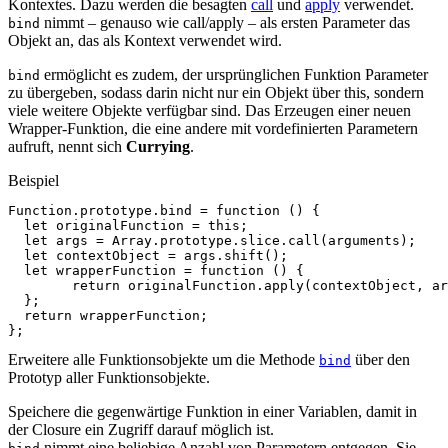
Kontextes. Dazu werden die besagten
call
und
apply
verwendet.
nimmt – genauso wie call/apply – als ersten Parameter das
bind
Objekt an, das als Kontext verwendet wird.
ermöglicht es zudem, der ursprünglichen Funktion Parameter
bind
zu übergeben, sodass darin nicht nur ein Objekt über this, sondern
viele weitere Objekte verfügbar sind. Das Erzeugen einer neuen
Wrapper-Funktion, die eine andere mit vordefinierten Parametern
aufruft, nennt sich
Currying
.
Beispiel
Function
.
prototype
.
bind
=
function
()
{
let
originalFunction
=
this
;
let
args
=
Array
.
prototype
.
slice
.
call
(
arguments
);
let
contextObject
=
args
.
shift
();
let
wrapperFunction
=
function
()
{
return
originalFunction
.
apply
(
contextObject
,
ar
};
return
wrapperFunction
;
};
Erweitere alle Funktionsobjekte um die Methode
über den
bind
Prototyp aller Funktionsobjekte.
Speichere die gegenwärtige Funktion in einer Variablen, damit in
der Closure ein Zugriff darauf möglich ist.
nimmt eine beliebige Anzahl von Parametern entgegen. Sie