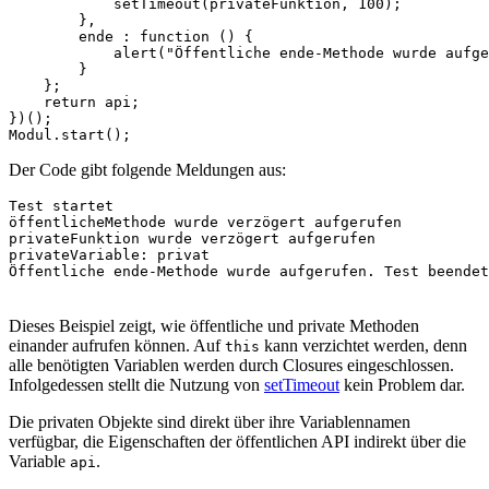
setTimeout
(
privateFunktion
,
100
);
},
ende
:
function
()
{
alert
(
"Öffentliche ende-Methode wurde aufge
}
};
return
api
;
})();
Modul
.
start
();
Der Code gibt folgende Meldungen aus:
Test startet

öffentlicheMethode wurde verzögert aufgerufen

privateFunktion wurde verzögert aufgerufen

privateVariable: privat

Dieses Beispiel zeigt, wie öffentliche und private Methoden
einander aufrufen können. Auf
kann verzichtet werden, denn
this
alle benötigten Variablen werden durch Closures eingeschlossen.
Infolgedessen stellt die Nutzung von
setTimeout
kein Problem dar.
Die privaten Objekte sind direkt über ihre Variablennamen
verfügbar, die Eigenschaften der öffentlichen API indirekt über die
Variable
.
api