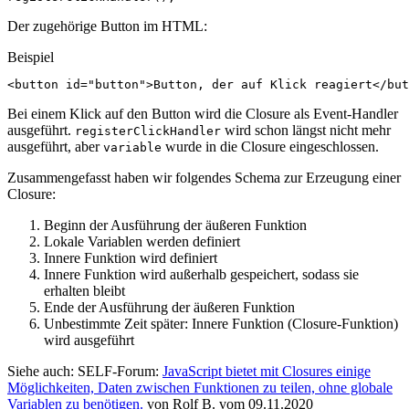
Der zugehörige Button im HTML:
Beispiel
<
button
id
=
"button"
>
Button, der auf Klick reagiert
</
but
Bei einem Klick auf den Button wird die Closure als Event-Handler
ausgeführt.
wird schon längst nicht mehr
registerClickHandler
ausgeführt, aber
wurde in die Closure eingeschlossen.
variable
Zusammengefasst haben wir folgendes Schema zur Erzeugung einer
Closure:
Beginn der Ausführung der äußeren Funktion
Lokale Variablen werden definiert
Innere Funktion wird definiert
Innere Funktion wird außerhalb gespeichert, sodass sie
erhalten bleibt
Ende der Ausführung der äußeren Funktion
Unbestimmte Zeit später: Innere Funktion (Closure-Funktion)
wird ausgeführt
Siehe auch: SELF-Forum:
JavaScript bietet mit Closures einige
Möglichkeiten, Daten zwischen Funktionen zu teilen, ohne globale
Variablen zu benötigen.
von Rolf B. vom 09.11.2020