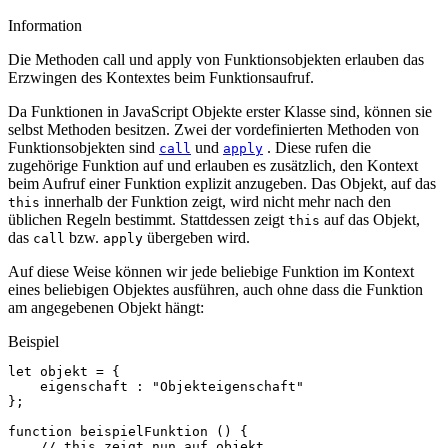
Information
Die Methoden call und apply von Funktionsobjekten erlauben das
Erzwingen des Kontextes beim Funktionsaufruf.
Da Funktionen in JavaScript Objekte erster Klasse sind, können sie
selbst Methoden besitzen. Zwei der vordefinierten Methoden von
Funktionsobjekten sind
und
. Diese rufen die
call
apply
zugehörige Funktion auf und erlauben es zusätzlich, den Kontext
beim Aufruf einer Funktion explizit anzugeben. Das Objekt, auf das
innerhalb der Funktion zeigt, wird nicht mehr nach den
this
üblichen Regeln bestimmt. Stattdessen zeigt
auf das Objekt,
this
das
bzw.
übergeben wird.
call
apply
Auf diese Weise können wir jede beliebige Funktion im Kontext
eines beliebigen Objektes ausführen, auch ohne dass die Funktion
am angegebenen Objekt hängt:
Beispiel
let
objekt
=
{
eigenschaft
:
"Objekteigenschaft"
};
function
beispielFunktion
()
{
// this zeigt nun auf objekt