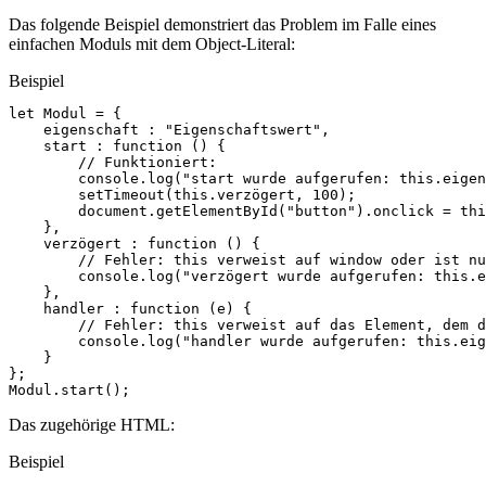
Das folgende Beispiel demonstriert das Problem im Falle eines
einfachen Moduls mit dem Object-Literal:
Beispiel
let
Modul
=
{
eigenschaft
:
"Eigenschaftswert"
,
start
:
function
()
{
// Funktioniert:
console
.
log
(
"start wurde aufgerufen: this.eigen
setTimeout
(
this
.
verzögert
,
100
);
document
.
getElementById
(
"button"
).
onclick
=
thi
},
verzögert
:
function
()
{
// Fehler: this verweist auf window oder ist nu
console
.
log
(
"verzögert wurde aufgerufen: this.e
},
handler
:
function
(
e
)
{
// Fehler: this verweist auf das Element, dem d
console
.
log
(
"handler wurde aufgerufen: this.eig
}
};
Modul
.
start
();
Das zugehörige HTML:
Beispiel