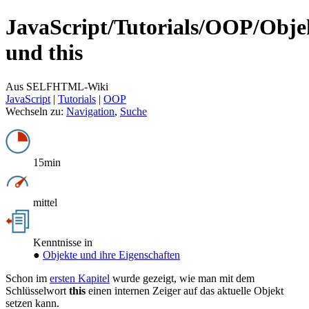
JavaScript/
Tutorials/
OOP/
Obje
und this
Aus SELFHTML-Wiki
JavaScript
‎ |
Tutorials
‎ |
OOP
Wechseln zu:
Navigation
,
Suche
15min
mittel
Kenntnisse in
●
Objekte und ihre Eigenschaften
Schon im
ersten Kapitel
wurde gezeigt, wie man mit dem
Schlüsselwort
this
einen internen Zeiger auf das aktuelle Objekt
setzen kann.