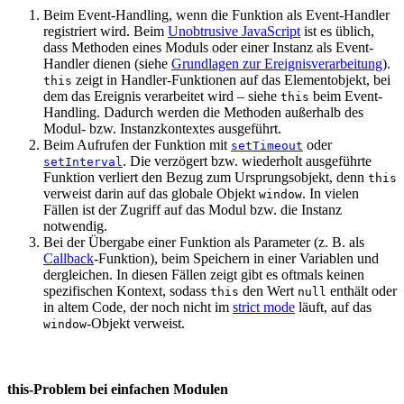
Beim Event-Handling, wenn die Funktion als Event-Handler
registriert wird. Beim
Unobtrusive JavaScript
ist es üblich,
dass Methoden eines Moduls oder einer Instanz als Event-
Handler dienen (siehe
Grundlagen zur Ereignisverarbeitung
).
zeigt in Handler-Funktionen auf das Elementobjekt, bei
this
dem das Ereignis verarbeitet wird – siehe
beim Event-
this
Handling. Dadurch werden die Methoden außerhalb des
Modul- bzw. Instanzkontextes ausgeführt.
Beim Aufrufen der Funktion mit
oder
setTimeout
. Die verzögert bzw. wiederholt ausgeführte
setInterval
Funktion verliert den Bezug zum Ursprungsobjekt, denn
this
verweist darin auf das globale Objekt
. In vielen
window
Fällen ist der Zugriff auf das Modul bzw. die Instanz
notwendig.
Bei der Übergabe einer Funktion als Parameter (z. B. als
Callback
-Funktion), beim Speichern in einer Variablen und
dergleichen. In diesen Fällen zeigt gibt es oftmals keinen
spezifischen Kontext, sodass
den Wert
enthält oder
this
null
in altem Code, der noch nicht im
strict mode
läuft, auf das
-Objekt verweist.
window
this-Problem bei einfachen Modulen