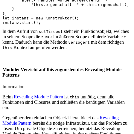
alert
(
"handler wurde aufgerufen\n"
+
"this.eigenschaft: "
+
this
.
eigenschaft
);
}
};
let
instanz
=
new
Konstruktor
();
instanz
.
start
();
In dem Aufruf von
steht ein Funktionsobjekt, welches
setTimeout
in seinem Scope die zuvor im äußeren Scope definierte Variable
t
kennt. Dadurch kann die Methode
mit dem richtigen
verzögert
-Kontext aufgerufen werden.
this
Module: Verzicht auf this zugunsten des Revealing Module
Patterns
Information
Beim
Revealing Module Pattern
ist
unnötig, denn alle
this
Funktionen sind Closures und schließen die benötigten Variablen
ein.
Gegenüber dem einfachen Object-Literal bietet das
Revealing
Module Pattern
bereits die nötige Infrastruktur, um das Problem zu
lösen. Um private Objekte zu erreichen, benutzt das Revealing
Module Pattern eine Kapselfunktion, in der weitere Funktionen