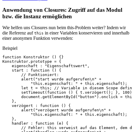
Anwendung von Closures: Zugriff auf das Modul
bzw. die Instanz ermöglichen
Wie helfen uns Closures nun beim this-Problem weiter? Indem wir
die Referenz auf
in einer Variablen konservieren und innerhalb
this
einer anonymen Funktion verwenden:
Beispiel
function
Konstruktor
()
{}
Konstruktor
.
prototype
=
{
eigenschaft
:
"Eigenschaftswert"
,
start
:
function
()
{
// Funktioniert:
alert
(
"start wurde aufgerufen\n"
+
"this.eigenschaft: "
+
this
.
eigenschaft
);
let
t
=
this
;
// Variable in diesem Scope defin
setTimeout
(
function
()
{
t
.
verzögert
();
},
100
)
document
.
getElementById
(
"button"
).
onclick
=
thi
},
verzögert
:
function
()
{
alert
(
"verzögert wurde aufgerufen\n"
+
"this.eigenschaft: "
+
this
.
eigenschaft
);
},
handler
:
function
(
e
)
{
// Fehler: this verweist auf das Element, dem d