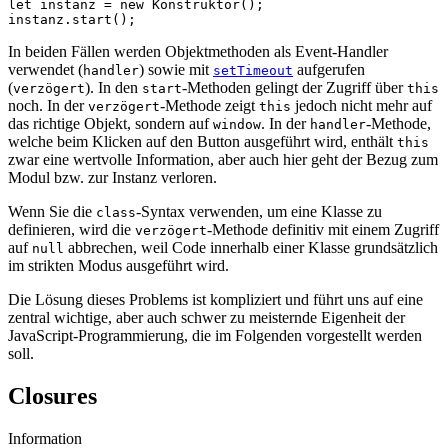
let
instanz
=
new
Konstruktor
();
instanz
.
start
();
In beiden Fällen werden Objektmethoden als Event-Handler
verwendet (
) sowie mit
aufgerufen
handler
setTimeout
(
). In den
-Methoden gelingt der Zugriff über
verzögert
start
this
noch. In der
-Methode zeigt
jedoch nicht mehr auf
verzögert
this
das richtige Objekt, sondern auf
. In der
-Methode,
window
handler
welche beim Klicken auf den Button ausgeführt wird, enthält
this
zwar eine wertvolle Information, aber auch hier geht der Bezug zum
Modul bzw. zur Instanz verloren.
Wenn Sie die
-Syntax verwenden, um eine Klasse zu
class
definieren, wird die
-Methode definitiv mit einem Zugriff
verzögert
auf
abbrechen, weil Code innerhalb einer Klasse grundsätzlich
null
im strikten Modus ausgeführt wird.
Die Lösung dieses Problems ist kompliziert und führt uns auf eine
zentral wichtige, aber auch schwer zu meisternde Eigenheit der
JavaScript-Programmierung, die im Folgenden vorgestellt werden
soll.
Closures
Information