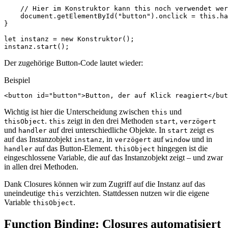
// Hier im Konstruktor kann this noch verwendet wer
document
.
getElementById
(
"button"
).
onclick
=
this
.
ha
}
let
instanz
=
new
Konstruktor
();
instanz
.
start
();
Der zugehörige Button-Code lautet wieder:
Beispiel
<
button
id
=
"button"
>
Button, der auf Klick reagiert
</
but
Wichtig ist hier die Unterscheidung zwischen
und
this
.
zeigt in den drei Methoden
,
thisObject
this
start
verzögert
und
auf drei unterschiedliche Objekte. In
zeigt es
handler
start
auf das Instanzobjekt
, in
auf
und in
instanz
verzögert
window
auf das Button-Element.
hingegen ist die
handler
thisObject
eingeschlossene Variable, die auf das Instanzobjekt zeigt – und zwar
in allen drei Methoden.
Dank Closures können wir zum Zugriff auf die Instanz auf das
uneindeutige
verzichten. Stattdessen nutzen wir die eigene
this
Variable
.
thisObject
Function Binding: Closures automatisiert