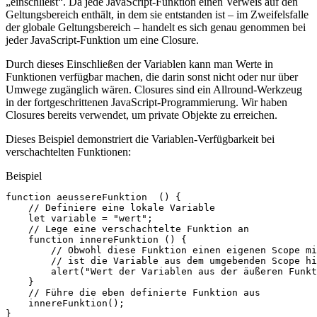
„einschließt“. Da jede JavaScript-Funktion einen Verweis auf den
Geltungsbereich enthält, in dem sie entstanden ist – im Zweifelsfalle
der globale Geltungsbereich – handelt es sich genau genommen bei
jeder JavaScript-Funktion um eine Closure.
Durch dieses Einschließen der Variablen kann man Werte in
Funktionen verfügbar machen, die darin sonst nicht oder nur über
Umwege zugänglich wären. Closures sind ein Allround-Werkzeug
in der fortgeschrittenen JavaScript-Programmierung. Wir haben
Closures bereits verwendet, um private Objekte zu erreichen.
Dieses Beispiel demonstriert die Variablen-Verfügbarkeit bei
verschachtelten Funktionen:
Beispiel
function
aeussereFunktion
()
{
// Definiere eine lokale Variable
let
variable
=
"wert"
;
// Lege eine verschachtelte Funktion an
function
innereFunktion
()
{
// Obwohl diese Funktion einen eigenen Scope mi
// ist die Variable aus dem umgebenden Scope hi
alert
(
"Wert der Variablen aus der äußeren Funkt
}
// Führe die eben definierte Funktion aus
innereFunktion
();
}