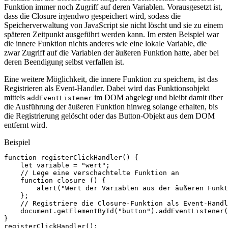
Funktion immer noch Zugriff auf deren Variablen. Vorausgesetzt ist,
dass die Closure irgendwo gespeichert wird, sodass die
Speicherverwaltung von JavaScript sie nicht löscht und sie zu einem
späteren Zeitpunkt ausgeführt werden kann. Im ersten Beispiel war
die innere Funktion nichts anderes wie eine lokale Variable, die
zwar Zugriff auf die Variablen der äußeren Funktion hatte, aber bei
deren Beendigung selbst verfallen ist.
Eine weitere Möglichkeit, die innere Funktion zu speichern, ist das
Registrieren als Event-Handler. Dabei wird das Funktionsobjekt
mittels
im DOM abgelegt und bleibt damit über
addEventListener
die Ausführung der äußeren Funktion hinweg solange erhalten, bis
die Registrierung gelöscht oder das Button-Objekt aus dem DOM
entfernt wird.
Beispiel
function
registerClickHandler
()
{
let
variable
=
"wert"
;
// Lege eine verschachtelte Funktion an
function
closure
()
{
alert
(
"Wert der Variablen aus der äußeren Funkt
};
// Registriere die Closure-Funktion als Event-Handl
document
.
getElementById
(
"button"
).
addEventListener
(
}
registerClickHandler
();