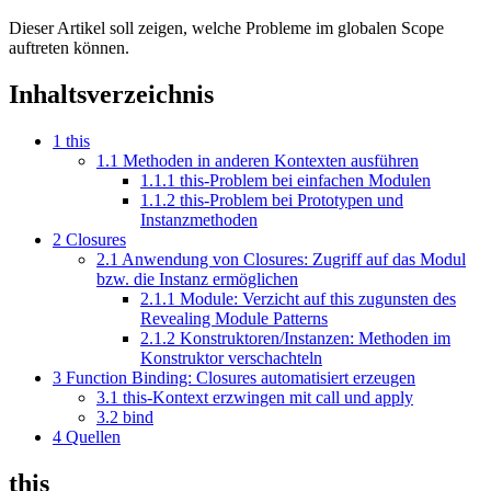
Dieser Artikel soll zeigen, welche Probleme im globalen Scope
auftreten können.
Inhaltsverzeichnis
1
this
1.1
Methoden in anderen Kontexten ausführen
1.1.1
this-Problem bei einfachen Modulen
1.1.2
this-Problem bei Prototypen und
Instanzmethoden
2
Closures
2.1
Anwendung von Closures: Zugriff auf das Modul
bzw. die Instanz ermöglichen
2.1.1
Module: Verzicht auf this zugunsten des
Revealing Module Patterns
2.1.2
Konstruktoren/Instanzen: Methoden im
Konstruktor verschachteln
3
Function Binding: Closures automatisiert erzeugen
3.1
this-Kontext erzwingen mit call und apply
3.2
bind
4
Quellen
this