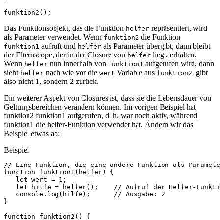
funktion2
();
Das Funktionsobjekt, das die Funktion
repräsentiert, wird
helfer
als Parameter verwendet. Wenn
die Funktion
funktion2
aufruft und
als Parameter übergibt, dann bleibt
funktion1
helfer
der Elternscope, der in der Closure von
liegt, erhalten.
helfer
Wenn
nun innerhalb von
aufgerufen wird, dann
helfer
funktion1
sieht
nach wie vor die
Variable aus
, gibt
helfer
wert
funktion2
also nicht 1, sondern 2 zurück.
Ein weiterer Aspekt von Closures ist, dass sie die Lebensdauer von
Geltungsbereichen verändern können. Im vorigen Beispiel hat
funktion2 funktion1 aufgerufen, d. h. war noch aktiv, während
funktion1 die helfer-Funktion verwendet hat. Ändern wir das
Beispiel etwas ab:
Beispiel
// Eine Funktion, die eine andere Funktion als Paramete
function
funktion1
(
helfer
)
{
let
wert
=
1
;
let
hilfe
=
helfer
();
// Aufruf der Helfer-Funkti
console
.
log
(
hilfe
);
// Ausgabe: 2
}
function
funktion2
()
{