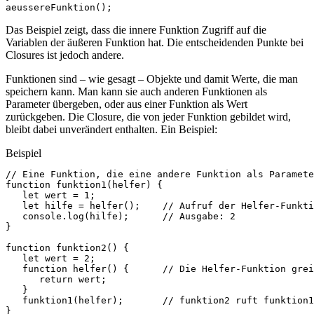
aeussereFunktion
();
Das Beispiel zeigt, dass die innere Funktion Zugriff auf die
Variablen der äußeren Funktion hat. Die entscheidenden Punkte bei
Closures ist jedoch andere.
Funktionen sind – wie gesagt – Objekte und damit Werte, die man
speichern kann. Man kann sie auch anderen Funktionen als
Parameter übergeben, oder aus einer Funktion als Wert
zurückgeben. Die Closure, die von jeder Funktion gebildet wird,
bleibt dabei unverändert enthalten. Ein Beispiel:
Beispiel
// Eine Funktion, die eine andere Funktion als Paramete
function
funktion1
(
helfer
)
{
let
wert
=
1
;
let
hilfe
=
helfer
();
// Aufruf der Helfer-Funkti
console
.
log
(
hilfe
);
// Ausgabe: 2
}
function
funktion2
()
{
let
wert
=
2
;
function
helfer
()
{
// Die Helfer-Funktion grei
return
wert
;
}
funktion1
(
helfer
);
// funktion2 ruft funktion1
}