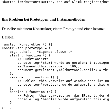
<
button
id
=
"button"
>
Button, der auf Klick reagiert
</
but
this-Problem bei Prototypen und Instanzmethoden
Dasselbe mit einem Konstruktor, einem Prototyp und einer Instanz:
Beispiel
function
Konstruktor
()
{}
Konstruktor
.
prototype
=
{
eigenschaft
:
"Eigenschaftswert"
,
start
:
function
()
{
// Funktioniert:
console
.
log
(
"start wurde aufgerufen: this.eigen
setTimeout
(
this
.
verzögert
,
100
);
document
.
getElementById
(
"button"
).
onclick
=
thi
},
verzögert
:
function
()
{
// Fehler: this verweist auf window oder ist nu
console
.
log
(
"verzögert wurde aufgerufen: this.e
},
handler
:
function
(
e
)
{
// Fehler: this verweist auf das Element, dem d
console
.
log
(
"handler wurde aufgerufen: this.eig
}
};