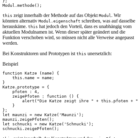
};
Modul
.
methode
();
zeigt innerhalb der Methode auf das Objekt
. Wir
this
Modul
könnten alternativ
schreiben, was auf dasselbe
Modul.eigenschaft
herauskäme.
hat jedoch den Vorteil, dass es unabhängig vom
this
aktuellen Modulnamen ist. Wenn dieser später geändert und die
Funktion verschoben wird, so müssen nicht alle Verweise angepasst
werden.
Bei Konstruktoren und Prototypen ist
unersetzlich:
this
Beispiel
function
Katze
(
name
)
{
this
.
name
=
name
;
}
Katze
.
prototype
=
{
pfoten
:
4
,
zeigePfoten
:
function
()
{
alert
(
"Die Katze zeigt ihre "
+
this
.
pfoten
+
"
}
};
let
maunzi
=
new
Katze
(
'Maunzi'
);
maunzi
.
zeigePfoten
();
let
schnucki
=
new
Katze
(
'Schnucki'
);
schnucki
.
zeigePfoten
();