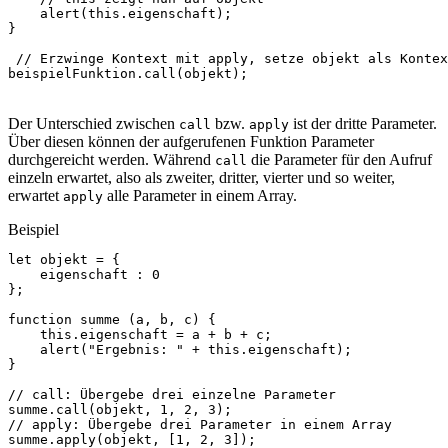
alert
(
this
.
eigenschaft
);
}
// Erzwinge Kontext mit apply, setze objekt als Kontex
beispielFunktion
.
call
(
objekt
);
Der Unterschied zwischen
bzw.
ist der dritte Parameter.
call
apply
Über diesen können der aufgerufenen Funktion Parameter
durchgereicht werden. Während
die Parameter für den Aufruf
call
einzeln erwartet, also als zweiter, dritter, vierter und so weiter,
erwartet
alle Parameter in einem Array.
apply
Beispiel
let
objekt
=
{
eigenschaft
:
0
};
function
summe
(
a
,
b
,
c
)
{
this
.
eigenschaft
=
a
+
b
+
c
;
alert
(
"Ergebnis: "
+
this
.
eigenschaft
);
}
// call: Übergebe drei einzelne Parameter
summe
.
call
(
objekt
,
1
,
2
,
3
);
// apply: Übergebe drei Parameter in einem Array
summe
.
apply
(
objekt
,
[
1
,
2
,
3
]);