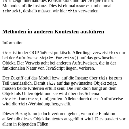
zeigt innerhalb des Konstruktors und der
-
this
zeigePfoten
Methode auf die Instanz. Dies ist einmal
und einmal
maunzi
, deshalb müssen wir hier
verwenden.
schnucki
this
Methoden in anderen Kontexten ausführen
Information
ist in der OOP äußerst praktisch. Allerdings verweist
nur
this
this
bei der Aufrufweise
auf das gewünschte
objekt.funktion()
Objekt. Der Verweis geht bei anderen Aufrufweisen, die in der
funktionalen Natur von JavaScript liegen, verloren.
Der Zugriff auf das Modul bzw. auf die Instanz über
ist zum
this
Teil unerlässlich. Damit
auf das gewünschte Objekt zeigt,
this
müssen beide Kriterien erfüllt sein: Die Funktion hängt an dem
Objekt als Unterobjekt und sie wird über das Schema
aufgerufen. Alleine durch diese Aufrufweise
objekt.funktion()
wird die
-Verbindung hergestellt.
this
Dieser Bezug kann jedoch verloren gehen, wenn die Funktion
außerhalb dieses Objektkontextes ausgeführt wird. Dies passiert vor
allem in folgenden Fällen: