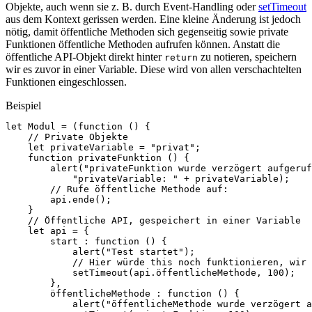
Objekte, auch wenn sie z. B. durch Event-Handling oder
setTimeout
aus dem Kontext gerissen werden. Eine kleine Änderung ist jedoch
nötig, damit öffentliche Methoden sich gegenseitig sowie private
Funktionen öffentliche Methoden aufrufen können. Anstatt die
öffentliche API-Objekt direkt hinter
zu notieren, speichern
return
wir es zuvor in einer Variable. Diese wird von allen verschachtelten
Funktionen eingeschlossen.
Beispiel
let
Modul
=
(
function
()
{
// Private Objekte
let
privateVariable
=
"privat"
;
function
privateFunktion
()
{
alert
(
"privateFunktion wurde verzögert aufgeruf
"privateVariable: "
+
privateVariable
);
// Rufe öffentliche Methode auf:
api
.
ende
();
}
// Öffentliche API, gespeichert in einer Variable
let
api
=
{
start
:
function
()
{
alert
(
"Test startet"
);
// Hier würde this noch funktionieren, wir 
setTimeout
(
api
.
öffentlicheMethode
,
100
);
},
öffentlicheMethode
:
function
()
{
alert
(
"öffentlicheMethode wurde verzögert a