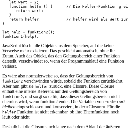
let
wert
=
2
;
function
helfer
()
{
// Die Helfer-Funktion grei
return
wert
;
}
return
helfer
;
// helfer wird als Wert zur
}
let
help
=
funktion2
();
funktion1
(
help
);
JavaScript löscht alle Objekte aus dem Speicher, auf die keine
Verweise mehr existieren. Das geschieht automatisch, ohne Ihr
Zutun. Auch das Objekt, das den Geltungsbereich einer Funktion
darstellt, verschwindet so, wenn der Programmablauf eine Funktion
verlässt.
Es wäre also normalerweise so, dass der Geltungsbereich von
verschwinden würde, sobald die Funktion zurückkehrt.
funktion2
Aber nun gibt sie
zurück, eine Closure. Diese Closure
helfer
enthält eine interne Referenz auf den Geltungsbereich von
, und sorgt so dafür, dass dieser Geltungsbereich nicht
funktion2
elternlos wird, wenn funktion2 endet. Die Variablen von
funktion2
bleiben
eingeschlossen und konserviert, in der »Closure«. Für die
Funktion ist nicht erkennbar, ob ihre Elternfunktion noch
helfer
läuft oder nicht.
Deshalb hat die Closure auch lange nach dem Ablauf der äußeren