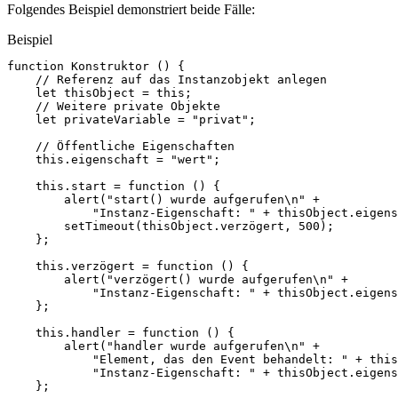
Folgendes Beispiel demonstriert beide Fälle:
Beispiel
function
Konstruktor
()
{
// Referenz auf das Instanzobjekt anlegen
let
thisObject
=
this
;
// Weitere private Objekte
let
privateVariable
=
"privat"
;
// Öffentliche Eigenschaften
this
.
eigenschaft
=
"wert"
;
this
.
start
=
function
()
{
alert
(
"start() wurde aufgerufen\n"
+
"Instanz-Eigenschaft: "
+
thisObject
.
eigens
setTimeout
(
thisObject
.
verzögert
,
500
);
};
this
.
verzögert
=
function
()
{
alert
(
"verzögert() wurde aufgerufen\n"
+
"Instanz-Eigenschaft: "
+
thisObject
.
eigens
};
this
.
handler
=
function
()
{
alert
(
"handler wurde aufgerufen\n"
+
"Element, das den Event behandelt: "
+
this
"Instanz-Eigenschaft: "
+
thisObject
.
eigens
};