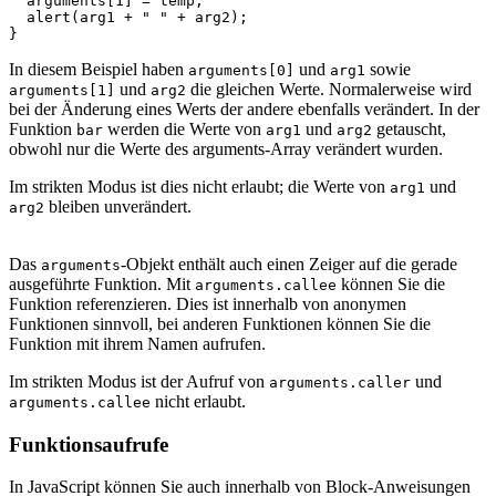
arguments
[
1
]
=
temp
;
alert
(
arg1
+
" "
+
arg2
);
}
In diesem Beispiel haben
und
sowie
arguments[0]
arg1
und
die gleichen Werte. Normalerweise wird
arguments[1]
arg2
bei der Änderung eines Werts der andere ebenfalls verändert. In der
Funktion
werden die Werte von
und
getauscht,
bar
arg1
arg2
obwohl nur die Werte des arguments-Array verändert wurden.
Im strikten Modus ist dies nicht erlaubt; die Werte von
und
arg1
bleiben unverändert.
arg2
Das
-Objekt enthält auch einen Zeiger auf die gerade
arguments
ausgeführte Funktion. Mit
können Sie die
arguments.callee
Funktion referenzieren. Dies ist innerhalb von anonymen
Funktionen sinnvoll, bei anderen Funktionen können Sie die
Funktion mit ihrem Namen aufrufen.
Im strikten Modus ist der Aufruf von
und
arguments.caller
nicht erlaubt.
arguments.callee
Funktionsaufrufe
In JavaScript können Sie auch innerhalb von Block-Anweisungen