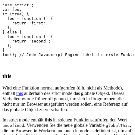
'use strict'
;
var
foo
;
if
(
true
)
{
foo
=
function
()
{
return
'first'
;
};
}
else
{
foo
=
function
()
{
return
'second'
;
};
}
foo
();
// Jede Javascript-Engine führt die erste Funkti
this
Wird eine Funktion normal aufgerufen (d.h. nicht als Methode),
enthält
this
außerhalb des strict mode das globale Objekt. Dieses
Verhalten wurde früher oft genutzt, um sich in Programmen, die
nicht nur im Browser ausgeführt werden sollen, eine Referenz auf
das globale Objekt zu verschaffen.
Im strict mode enthält
this
in solchen Funktionsaufrufen den Wert
. Verwenden Sie die neue globale Variable
,
undefined
globalThis
die im Browser, in Workern und auch in node.js definiert ist, um auf