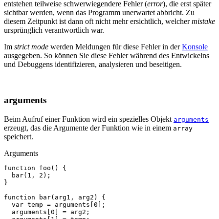
entstehen teilweise schwerwiegendere Fehler (
error
), die erst später
sichtbar werden, wenn das Programm unerwartet abbricht. Zu
diesem Zeitpunkt ist dann oft nicht mehr ersichtlich, welcher
mistake
ursprünglich verantwortlich war.
Im
strict mode
werden Meldungen für diese Fehler in der
Konsole
ausgegeben. So können Sie diese Fehler während des Entwickelns
und Debuggens identifizieren, analysieren und beseitigen.
arguments
Beim Aufruf einer Funktion wird ein spezielles Objekt
arguments
erzeugt, das die Argumente der Funktion wie in einem
array
speichert.
Arguments
function
foo
()
{
bar
(
1
,
2
);
}
function
bar
(
arg1
,
arg2
)
{
var
temp
=
arguments
[
0
];
arguments
[
0
]
=
arg2
;