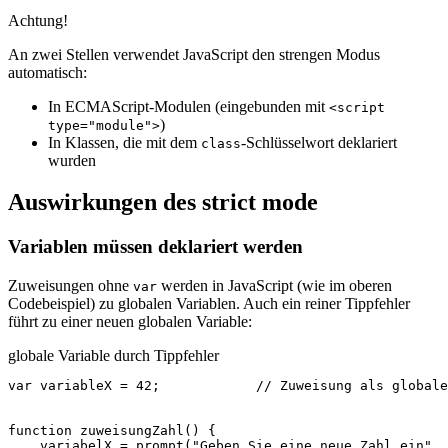
Achtung!
An zwei Stellen verwendet JavaScript den strengen Modus
automatisch:
In ECMAScript-Modulen (eingebunden mit
<script
)
type="module">
In Klassen, die mit dem
-Schlüsselwort deklariert
class
wurden
Auswirkungen des strict mode
Variablen müssen deklariert werden
Zuweisungen ohne
werden in JavaScript (wie im oberen
var
Codebeispiel) zu globalen Variablen. Auch ein reiner Tippfehler
führt zu einer neuen globalen Variable:
globale Variable durch Tippfehler
var
variableX
=
42
;
// Zuweisung als globale
function
zuweisungZahl
()
{
variabelX
=
prompt
(
"Geben Sie eine neue Zahl ein"
,