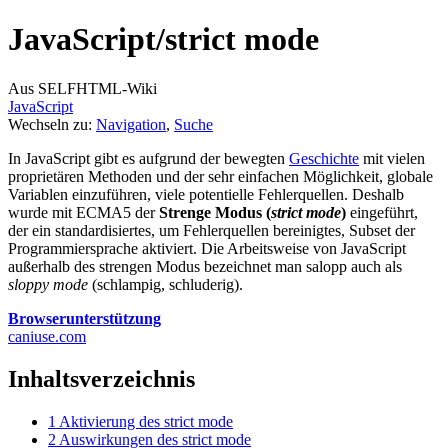
JavaScript/
strict mode
Aus SELFHTML-Wiki
JavaScript
Wechseln zu:
Navigation
,
Suche
In JavaScript gibt es aufgrund der bewegten
Geschichte
mit vielen
proprietären Methoden und der sehr einfachen Möglichkeit, globale
Variablen einzuführen, viele potentielle Fehlerquellen. Deshalb
wurde mit ECMA5 der
Strenge Modus (
strict mode
)
eingeführt,
der ein standardisiertes, um Fehlerquellen bereinigtes, Subset der
Programmiersprache aktiviert. Die Arbeitsweise von JavaScript
außerhalb des strengen Modus bezeichnet man salopp auch als
sloppy mode
(schlampig, schluderig).
Browserunterstützung
caniuse.com
Inhaltsverzeichnis
1
Aktivierung des strict mode
2
Auswirkungen des strict mode