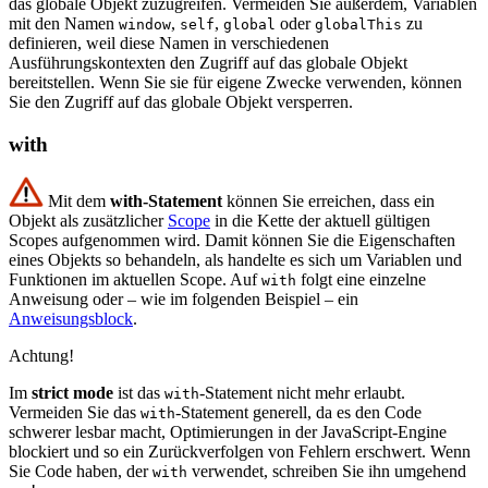
das globale Objekt zuzugreifen. Vermeiden Sie außerdem, Variablen
mit den Namen
,
,
oder
zu
window
self
global
globalThis
definieren, weil diese Namen in verschiedenen
Ausführungskontexten den Zugriff auf das globale Objekt
bereitstellen. Wenn Sie sie für eigene Zwecke verwenden, können
Sie den Zugriff auf das globale Objekt versperren.
with
Mit dem
with-Statement
können Sie erreichen, dass ein
Objekt als zusätzlicher
Scope
in die Kette der aktuell gültigen
Scopes aufgenommen wird. Damit können Sie die Eigenschaften
eines Objekts so behandeln, als handelte es sich um Variablen und
Funktionen im aktuellen Scope. Auf
folgt eine einzelne
with
Anweisung oder – wie im folgenden Beispiel – ein
Anweisungsblock
.
Achtung!
Im
strict mode
ist das
-Statement nicht mehr erlaubt.
with
Vermeiden Sie das
-Statement generell, da es den Code
with
schwerer lesbar macht, Optimierungen in der JavaScript-Engine
blockiert und so ein Zurückverfolgen von Fehlern erschwert. Wenn
Sie Code haben, der
verwendet, schreiben Sie ihn umgehend
with