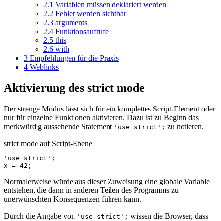
2.1
Variablen müssen deklariert werden
2.2
Fehler werden sichtbar
2.3
arguments
2.4
Funktionsaufrufe
2.5
this
2.6
with
3
Empfehlungen für die Praxis
4
Weblinks
Aktivierung des strict mode
Der strenge Modus lässt sich für ein komplettes Script-Element oder
nur für einzelne Funktionen aktivieren. Dazu ist zu Beginn das
merkwürdig aussehende Statement
zu notieren.
'use strict';
strict mode auf Script-Ebene
'use strict'
;
x
=
42
;
Normalerweise würde aus dieser Zuweisung eine globale Variable
entstehen, die dann in anderen Teilen des Programms zu
unerwünschten Konsequenzen führen kann.
Durch die Angabe von
wissen die Browser, dass
'use strict';