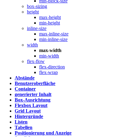
min-block-size
box-sizing
height
max-height
min-height
inline-size
max-inline-size
min-inline-size
width
max-width
min-width
flex-flow
flex-direction
flex-wrap
Abstände
Benutzeroberfläche
Container
generierter Inhalt
Box-Ausrichtung
Flexbox Layout
Grid Layout
Hintergründe
Listen
Tabellen
Positionierung und Anzeige