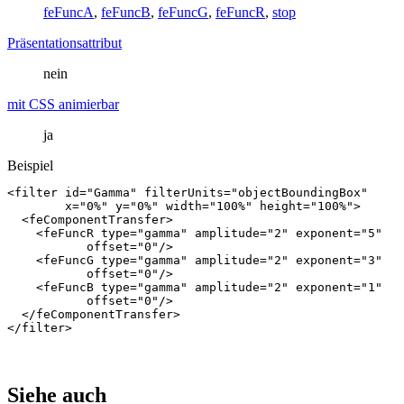
feFuncA
,
feFuncB
,
feFuncG
,
feFuncR
,
stop
Präsentationsattribut
nein
mit CSS animierbar
ja
Beispiel
<filter
id=
"Gamma"
filterUnits=
"objectBoundingBox"
x=
"0%"
y=
"0%"
width=
"100%"
height=
"100%"
>
<feComponentTransfer>
<feFuncR
type=
"gamma"
amplitude=
"2"
exponent=
"5"
offset=
"0"
/>
<feFuncG
type=
"gamma"
amplitude=
"2"
exponent=
"3"
offset=
"0"
/>
<feFuncB
type=
"gamma"
amplitude=
"2"
exponent=
"1"
offset=
"0"
/>
</feComponentTransfer>
</filter>
Siehe auch