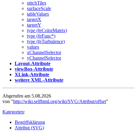
stitchTiles
surfaceScale
tableValues
targetX
targetY
type (feColorMatrix)
type (feFunc*)
type (feTurbulence)
values
xChannelSelector
yChannelSelector
Layout-Attribute
viewBox-Attribute
XLink-Attribute
weitere XML-Attribute
Abgerufen am 5.08.2026
von "
http://wiki.selfhtml.org/wiki/SVG/Attribut/offset
"
Kategorien
:
Begriffsklärung
Attribut (SVG)