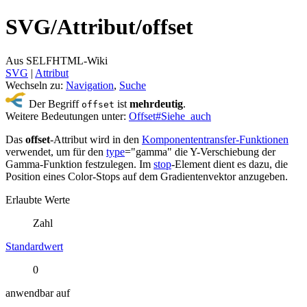
SVG/
Attribut/
offset
Aus SELFHTML-Wiki
SVG
‎ |
Attribut
Wechseln zu:
Navigation
,
Suche
Der Begriff
ist
mehrdeutig
.
offset
Weitere Bedeutungen unter:
Offset#Siehe_auch
Das
offset
-Attribut wird in den
Komponententransfer-Funktionen
verwendet, um für den
type
="gamma" die Y-Verschiebung der
Gamma-Funktion festzulegen. Im
stop
-Element dient es dazu, die
Position eines Color-Stops auf dem Gradientenvektor anzugeben.
Erlaubte Werte
Zahl
Standardwert
0
anwendbar auf