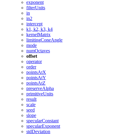
exponent
filterUnits
in
in2
intercept
k1, k2, k3, k4
kernelMatrix
limitingConeAngle
mode
numOctaves
offset
operator
order
pointsAtX
pointsAtY
pointsAtZ
preserveAlpha
primitiveUnits
result
scale
seed
slope
specularConstant
specularExponent
stdDeviation