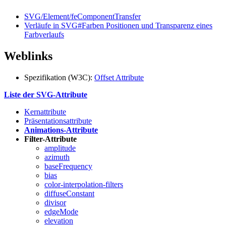
SVG/Element/feComponentTransfer
Verläufe in SVG#Farben Positionen und Transparenz eines
Farbverlaufs
Weblinks
Spezifikation (W3C):
Offset Attribute
Liste der SVG-Attribute
Kernattribute
Präsentationsattribute
Animations-Attribute
Filter-Attribute
amplitude
azimuth
baseFrequency
bias
color-interpolation-filters
diffuseConstant
divisor
edgeMode
elevation