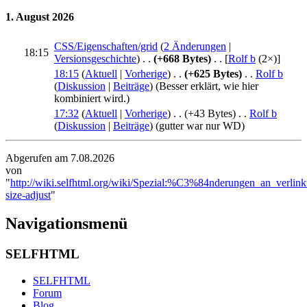
1. August 2026
CSS/Eigenschaften/grid
‎‎ (
2 Änderungen
|
18:15
Versionsgeschichte
)
. .
(+668 Bytes)
‎
. .
[
Rolf b
‎ (2×)]
18:15
(
Aktuell
|
Vorherige
)
. .
(+625 Bytes)
‎
. .
Rolf b
(
Diskussion
|
Beiträge
)
(Besser erklärt, wie hier
kombiniert wird.)
17:32
(
Aktuell
|
Vorherige
)
. .
(+43 Bytes)
‎
. .
Rolf b
(
Diskussion
|
Beiträge
)
(gutter war nur WD)
Abgerufen am 7.08.2026
von
"
http://wiki.selfhtml.org/wiki/Spezial:%C3%84nderungen_an_verlink
size-adjust
"
Navigationsmenü
SELFHTML
SELFHTML
Forum
Blog