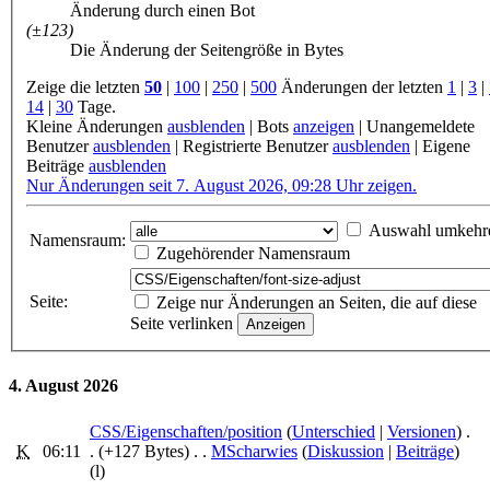
Änderung durch einen Bot
(±123)
Die Änderung der Seitengröße in Bytes
Zeige die letzten
50
|
100
|
250
|
500
Änderungen der letzten
1
|
3
|
14
|
30
Tage.
Kleine Änderungen
ausblenden
|
Bots
anzeigen
|
Unangemeldete
Benutzer
ausblenden
|
Registrierte Benutzer
ausblenden
|
Eigene
Beiträge
ausblenden
Nur Änderungen seit 7. August 2026, 09:28 Uhr zeigen.
Auswahl umkehr
Namensraum:
Zugehörender Namensraum
Seite:
Zeige nur Änderungen an Seiten, die auf diese
Seite verlinken
4. August 2026
CSS/Eigenschaften/position
‎ (
Unterschied
|
Versionen
)
.
K
06:11
.
(+127 Bytes)
‎
. .
MScharwies
(
Diskussion
|
Beiträge
)
(l)