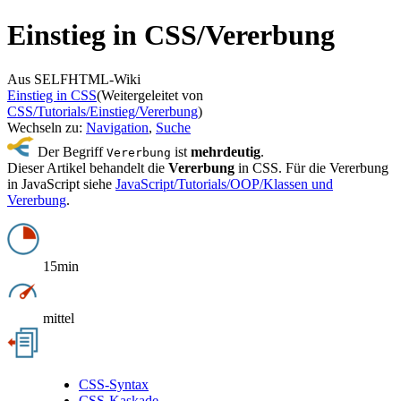
Einstieg in CSS/
Vererbung
Aus SELFHTML-Wiki
Einstieg in CSS
(Weitergeleitet von
CSS/Tutorials/Einstieg/Vererbung
)
Wechseln zu:
Navigation
,
Suche
Der Begriff
ist
mehrdeutig
.
Vererbung
Dieser Artikel behandelt die
Vererbung
in CSS. Für die Vererbung
in JavaScript siehe
JavaScript/Tutorials/OOP/Klassen und
Vererbung
.
15min
mittel
CSS-Syntax
CSS-Kaskade