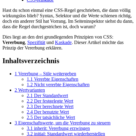
Hast du schon einmal eine CSS-Regel geschrieben, die dann völlig
wirkungslos blieb? Syntax, Selektor und die Werte schienen richtig,
doch ein anderer Stil hat Vorrang. Im Seiteninspektor siehst du dann,
dass die Regel durchgestrichen ist, doch warum?
Dies liegt an den drei grundlegenden Prinzipien von CSS:
Vererbung
,
Spezifität
und
Kaskade
. Dieser Artikel möchte das
Prinzip der Vererbung erklären.
Inhaltsverzeichnis
1
Vererbung – Stile weitergeben
1.1
Vererbte Eigenschaften
1.2
Nicht vererbte Eigenschaften
2
Wertvarianten
2.1
Der Standardwert
2.2
Der festgelegte Wert
2.3
Der berechnete Wert
2.4
Der benutzte Wert
2.5
Der tatsächliche Wert
3
Eigenschaftswerte, um die Vererbung zu steuern
3.1
inherit: Vererbung erzwingen
3.2
initial: Standardwert wiederherstellen