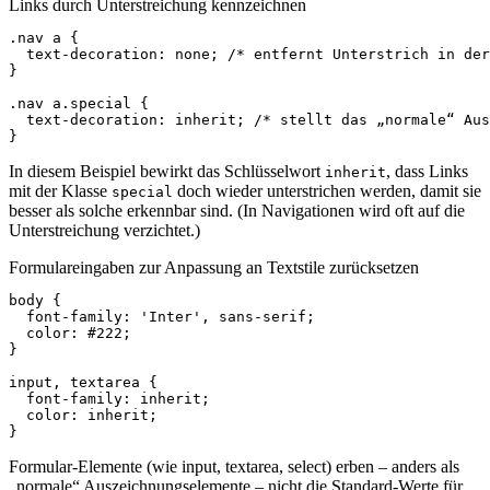
Links durch Unterstreichung kennzeichnen
.nav
a
{
text-decoration
:
none
;
/* entfernt Unterstrich in de
}
.nav
a
.special
{
text-decoration
:
inherit
;
/* stellt das „normale“ Aus
}
In diesem Beispiel bewirkt das Schlüsselwort
, dass Links
inherit
mit der Klasse
doch wieder unterstrichen werden, damit sie
special
besser als solche erkennbar sind. (In Navigationen wird oft auf die
Unterstreichung verzichtet.)
Formulareingaben zur Anpassung an Textstile zurücksetzen
body
{
font-family
:
'Inter'
,
sans-serif
;
color
:
#222
;
}
input
,
textarea
{
font-family
:
inherit
;
color
:
inherit
;
}
Formular-Elemente (wie input, textarea, select) erben – anders als
„normale“ Auszeichnungselemente – nicht die Standard-Werte für