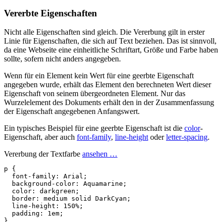
Vererbte Eigenschaften
Nicht alle Eigenschaften sind gleich. Die Vererbung gilt in erster
Linie für Eigenschaften, die sich auf Text beziehen. Das ist sinnvoll,
da eine Webseite eine einheitliche Schriftart, Größe und Farbe haben
sollte, sofern nicht anders angegeben.
Wenn für ein Element kein Wert für eine geerbte Eigenschaft
angegeben wurde, erhält das Element den berechneten Wert dieser
Eigenschaft von seinem übergeordneten Element. Nur das
Wurzelelement des Dokuments erhält den in der Zusammenfassung
der Eigenschaft angegebenen Anfangswert.
Ein typisches Beispiel für eine geerbte Eigenschaft ist die
color
-
Eigenschaft, aber auch
font-family
,
line-height
oder
letter-spacing
.
Vererbung der Textfarbe
ansehen …
p
{
font-family
:
Arial
;
background-color
:
Aquamarine
;
color
:
darkgreen
;
border
:
medium
solid
DarkCyan
;
line-height
:
150%
;
padding
:
1em
;
}