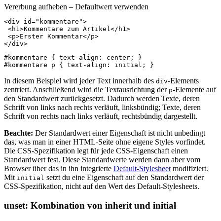
Vererbung aufheben – Defaultwert verwenden
<
div
id
=
"kommentare"
>
<
h1
>
Kommentare zum Artikel
</
h1
>
<
p
>
Erster Kommentar
</
p
>
</
div
>
#kommentare
{
text-align
:
center
;
}
#kommentare
p
{
text-align
:
initial
;
}
In diesem Beispiel wird jeder Text innerhalb des
-Elements
div
zentriert. Anschließend wird die Textausrichtung der
-Elemente auf
p
den Standardwert zurückgesetzt. Dadurch werden Texte, deren
Schrift von links nach rechts verläuft, linksbündig; Texte, deren
Schrift von rechts nach links verläuft, rechtsbündig dargestellt.
Beachte:
Der Standardwert einer Eigenschaft ist nicht unbedingt
das, was man in einer HTML-Seite ohne eigene Styles vorfindet.
Die CSS-Spezifikation legt für jede CSS-Eigenschaft einen
Standardwert fest. Diese Standardwerte werden dann aber vom
Browser über das in ihn integrierte
Default-Stylesheet
modifiziert.
Mit
setzt du eine Eigenschaft auf den Standardwert der
initial
CSS-Spezifikation, nicht auf den Wert des Default-Stylesheets.
unset: Kombination von inherit und initial