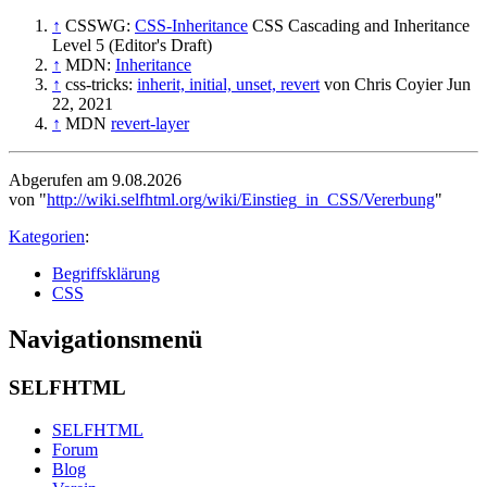
↑
CSSWG:
CSS-Inheritance
CSS Cascading and Inheritance
Level 5 (Editor's Draft)
↑
MDN:
Inheritance
↑
css-tricks:
inherit, initial, unset, revert
von Chris Coyier Jun
22, 2021
↑
MDN
revert-layer
Abgerufen am 9.08.2026
von "
http://wiki.selfhtml.org/wiki/Einstieg_in_CSS/Vererbung
"
Kategorien
:
Begriffsklärung
CSS
Navigationsmenü
SELFHTML
SELFHTML
Forum
Blog