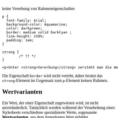
keine Vererbung von Rahmeneigenschaften
p
{
font-family
:
Arial
;
background-color
:
Aquamarine
;
color
:
darkgreen
;
border
:
medium
solid
DarkCyan
;
line-height
:
150%
;
padding
:
1em
;
}
strong
{
/* ?? */
}
<
p
>
Unter 
<
strong
>
Vererbung
</
strong
>
Die Eigenschaft
wird nicht vererbt, daher besitzt das
border
-Element im Gegensatz zum
-Element keinen Rahmen.
strong
p
Wertvarianten
Ein Wert, der einer Eigenschaft zugewiesen wird, ist nicht
unveränderlich. Tatsächlich werden während der Verarbeitung eines
Stylesheets verschiedene spezialisierte Werte, sogenannte
Wertvarianten
, aus dem festgelegten Wert gebildet.