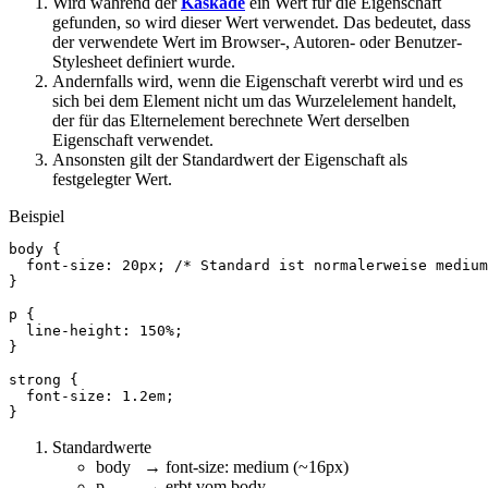
Wird während der
Kaskade
ein Wert für die Eigenschaft
gefunden, so wird dieser Wert verwendet. Das bedeutet, dass
der verwendete Wert im Browser-, Autoren- oder Benutzer-
Stylesheet definiert wurde.
Andernfalls wird, wenn die Eigenschaft vererbt wird und es
sich bei dem Element nicht um das Wurzelelement handelt,
der für das Elternelement berechnete Wert derselben
Eigenschaft verwendet.
Ansonsten gilt der Standardwert der Eigenschaft als
festgelegter Wert.
Beispiel
body
{
font-size
:
20px
;
/* Standard ist normalerweise medium
}
p
{
line-height
:
150%
;
}
strong
{
font-size
:
1.2em
;
}
Standardwerte
body → font-size: medium (~16px)
p → erbt vom body