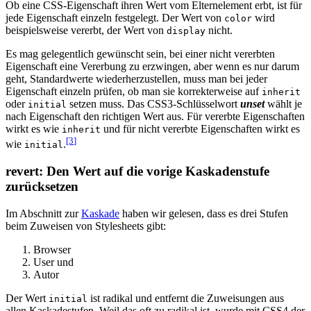
Ob eine CSS-Eigenschaft ihren Wert vom Elternelement erbt, ist für
jede Eigenschaft einzeln festgelegt. Der Wert von
wird
color
beispielsweise vererbt, der Wert von
nicht.
display
Es mag gelegentlich gewünscht sein, bei einer nicht vererbten
Eigenschaft eine Vererbung zu erzwingen, aber wenn es nur darum
geht, Standardwerte wiederherzustellen, muss man bei jeder
Eigenschaft einzeln prüfen, ob man sie korrekterweise auf
inherit
oder
setzen muss. Das CSS3-Schlüsselwort
unset
wählt je
initial
nach Eigenschaft den richtigen Wert aus. Für vererbte Eigenschaften
wirkt es wie
und für nicht vererbte Eigenschaften wirkt es
inherit
[3
]
wie
.
initial
revert: Den Wert auf die vorige Kaskadenstufe
zurücksetzen
Im Abschnitt zur
Kaskade
haben wir gelesen, dass es drei Stufen
beim Zuweisen von Stylesheets gibt:
Browser
User und
Autor
Der Wert
ist radikal und entfernt die Zuweisungen aus
initial
allen Kaskadestufen. Weil das oft zu radikal ist, wurde mit CSS4 der