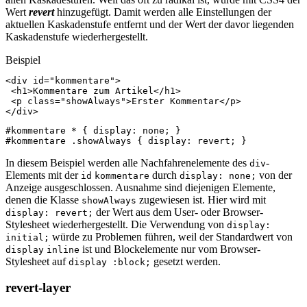
Wert
revert
hinzugefügt. Damit werden alle Einstellungen der
aktuellen Kaskadenstufe entfernt und der Wert der davor liegenden
Kaskadenstufe wiederhergestellt.
Beispiel
<
div
id
=
"kommentare"
>
<
h1
>
Kommentare zum Artikel
</
h1
>
<
p
class
=
"showAlways"
>
Erster Kommentar
</
p
>
</
div
>
#kommentare
*
{
display
:
none
;
}
#kommentare
.showAlways
{
display
:
revert
;
}
In diesem Beispiel werden alle Nachfahrenelemente des
-
div
Elements mit der
durch
von der
id
kommentare
display: none;
Anzeige ausgeschlossen. Ausnahme sind diejenigen Elemente,
denen die Klasse
zugewiesen ist. Hier wird mit
showAlways
der Wert aus dem User- oder Browser-
display: revert;
Stylesheet wiederhergestellt. Die Verwendung von
display:
würde zu Problemen führen, weil der Standardwert von
initial;
ist und Blockelemente nur vom Browser-
display
inline
Stylesheet auf
gesetzt werden.
display :block;
revert-layer