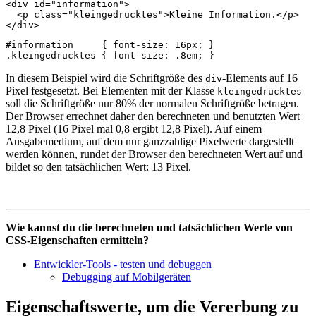
<
div
id
=
"information"
>
<
p
class
=
"kleingedrucktes"
>
Kleine Information.
</
p
>
</
div
>
#information
{
font-size
:
16px
;
}
.kleingedrucktes
{
font-size
:
.8em
;
}
In diesem Beispiel wird die Schriftgröße des
-Elements auf 16
div
Pixel festgesetzt. Bei Elementen mit der Klasse
kleingedrucktes
soll die Schriftgröße nur 80% der normalen Schriftgröße betragen.
Der Browser errechnet daher den berechneten und benutzten Wert
12,8 Pixel (16 Pixel mal 0,8 ergibt 12,8 Pixel). Auf einem
Ausgabemedium, auf dem nur ganzzahlige Pixelwerte dargestellt
werden können, rundet der Browser den berechneten Wert auf und
bildet so den tatsächlichen Wert: 13 Pixel.
Wie kannst du die berechneten und tatsächlichen Werte von
CSS-Eigenschaften ermitteln?
Entwickler-Tools - testen und debuggen
Debugging auf Mobilgeräten‎
Eigenschaftswerte, um die Vererbung zu