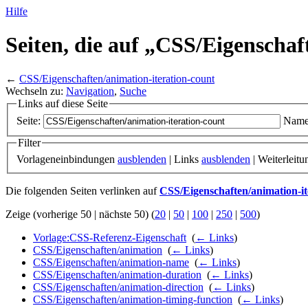
Hilfe
Seiten, die auf „CSS/
Eigenschaf
←
CSS/Eigenschaften/animation-iteration-count
Wechseln zu:
Navigation
,
Suche
Links auf diese Seite
Seite:
Name
Filter
Vorlageneinbindungen
ausblenden
| Links
ausblenden
| Weiterleit
Die folgenden Seiten verlinken auf
CSS/Eigenschaften/animation-it
Zeige (vorherige 50 | nächste 50) (
20
|
50
|
100
|
250
|
500
)
Vorlage:CSS-Referenz-Eigenschaft
‎
(
← Links
)
CSS/Eigenschaften/animation
‎
(
← Links
)
CSS/Eigenschaften/animation-name
‎
(
← Links
)
CSS/Eigenschaften/animation-duration
‎
(
← Links
)
CSS/Eigenschaften/animation-direction
‎
(
← Links
)
CSS/Eigenschaften/animation-timing-function
‎
(
← Links
)