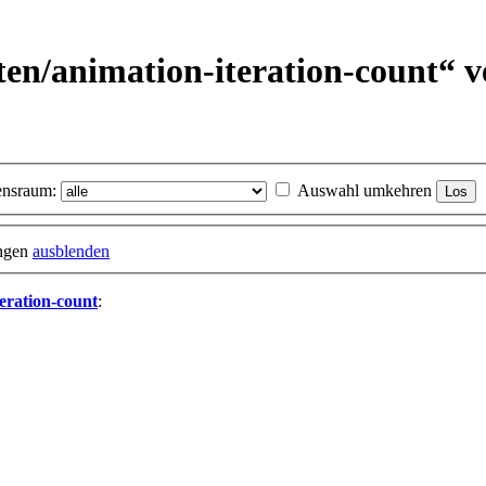
ten/
animation-iteration-count“ v
nsraum:
Auswahl umkehren
ungen
ausblenden
eration-count
: