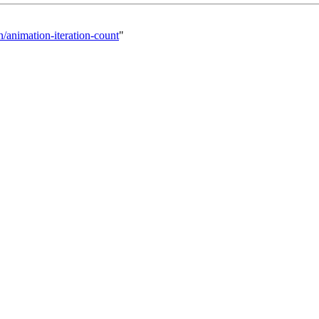
n/animation-iteration-count
"