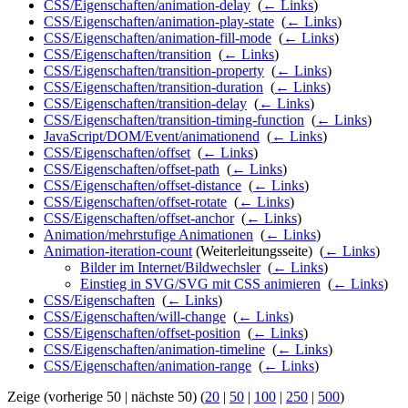
CSS/Eigenschaften/animation-delay
‎
(
← Links
)
CSS/Eigenschaften/animation-play-state
‎
(
← Links
)
CSS/Eigenschaften/animation-fill-mode
‎
(
← Links
)
CSS/Eigenschaften/transition
‎
(
← Links
)
CSS/Eigenschaften/transition-property
‎
(
← Links
)
CSS/Eigenschaften/transition-duration
‎
(
← Links
)
CSS/Eigenschaften/transition-delay
‎
(
← Links
)
CSS/Eigenschaften/transition-timing-function
‎
(
← Links
)
JavaScript/DOM/Event/animationend
‎
(
← Links
)
CSS/Eigenschaften/offset
‎
(
← Links
)
CSS/Eigenschaften/offset-path
‎
(
← Links
)
CSS/Eigenschaften/offset-distance
‎
(
← Links
)
CSS/Eigenschaften/offset-rotate
‎
(
← Links
)
CSS/Eigenschaften/offset-anchor
‎
(
← Links
)
Animation/mehrstufige Animationen
‎
(
← Links
)
Animation-iteration-count
(Weiterleitungsseite) ‎
(
← Links
)
Bilder im Internet/Bildwechsler
‎
(
← Links
)
Einstieg in SVG/SVG mit CSS animieren
‎
(
← Links
)
CSS/Eigenschaften
‎
(
← Links
)
CSS/Eigenschaften/will-change
‎
(
← Links
)
CSS/Eigenschaften/offset-position
‎
(
← Links
)
CSS/Eigenschaften/animation-timeline
‎
(
← Links
)
CSS/Eigenschaften/animation-range
‎
(
← Links
)
Zeige (vorherige 50 | nächste 50) (
20
|
50
|
100
|
250
|
500
)