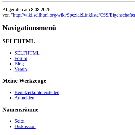
Abgerufen am 8.08.2026
von "
http://wiki.selfhtml.org/wiki/Spezial:Linkliste/CSS/Eigenschafte
Navigationsmenü
SELFHTML
SELFHTML
Forum
Blog
Verein
Meine Werkzeuge
Benutzerkonto erstellen
Anmelden
Namensräume
Seite
Diskussion