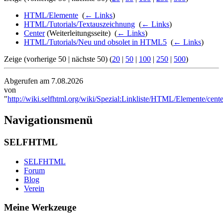
HTML/Elemente
‎
(
← Links
)
HTML/Tutorials/Textauszeichnung
‎
(
← Links
)
Center
(Weiterleitungsseite) ‎
(
← Links
)
HTML/Tutorials/Neu und obsolet in HTML5
‎
(
← Links
)
Zeige (vorherige 50 | nächste 50) (
20
|
50
|
100
|
250
|
500
)
Abgerufen am 7.08.2026
von
"
http://wiki.selfhtml.org/wiki/Spezial:Linkliste/HTML/Elemente/cente
Navigationsmenü
SELFHTML
SELFHTML
Forum
Blog
Verein
Meine Werkzeuge