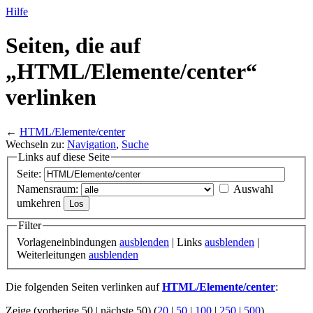
Hilfe
Seiten, die auf
„HTML/
Elemente/
center“
verlinken
←
HTML/Elemente/center
Wechseln zu:
Navigation
,
Suche
Links auf diese Seite
Seite:
Namensraum:
Auswahl
umkehren
Filter
Vorlageneinbindungen
ausblenden
| Links
ausblenden
|
Weiterleitungen
ausblenden
Die folgenden Seiten verlinken auf
HTML/Elemente/center
:
Zeige (vorherige 50 | nächste 50) (
20
|
50
|
100
|
250
|
500
)