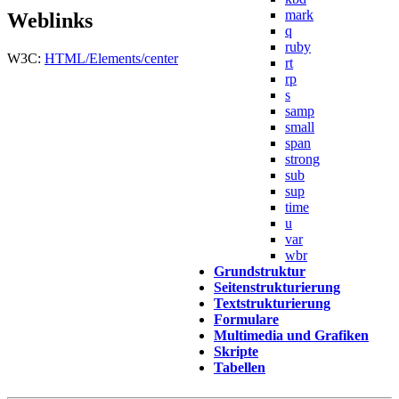
mark
Weblinks
q
ruby
W3C:
HTML/Elements/center
rt
rp
s
samp
small
span
strong
sub
sup
time
u
var
wbr
Grundstruktur
Seitenstrukturierung
Textstrukturierung
Formulare
Multimedia und Grafiken
Skripte
Tabellen