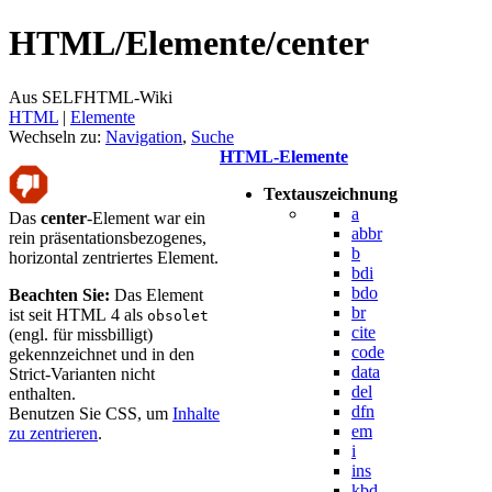
HTML/
Elemente/
center
Aus SELFHTML-Wiki
HTML
‎ |
Elemente
Wechseln zu:
Navigation
,
Suche
HTML-Elemente
Textauszeichnung
a
Das
center
-Element war ein
abbr
rein präsentationsbezogenes,
b
horizontal zentriertes Element.
bdi
bdo
Beachten Sie:
Das Element
br
ist seit HTML 4 als
obsolet
cite
(engl. für missbilligt)
code
gekennzeichnet und in den
data
Strict-Varianten nicht
del
enthalten.
dfn
Benutzen Sie CSS, um
Inhalte
em
zu zentrieren
.
i
ins
kbd