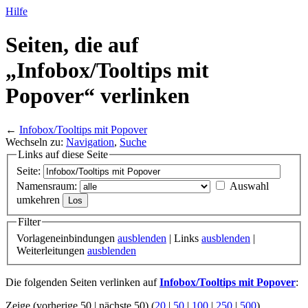
Hilfe
Seiten, die auf
„Infobox/
Tooltips mit
Popover“ verlinken
←
Infobox/Tooltips mit Popover
Wechseln zu:
Navigation
,
Suche
Links auf diese Seite
Seite:
Namensraum:
Auswahl
umkehren
Filter
Vorlageneinbindungen
ausblenden
| Links
ausblenden
|
Weiterleitungen
ausblenden
Die folgenden Seiten verlinken auf
Infobox/Tooltips mit Popover
:
Zeige (vorherige 50 | nächste 50) (
20
|
50
|
100
|
250
|
500
)