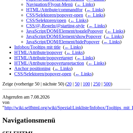
Navigation/Flyout-Menü
‎
(
← Links
)
HTML/Attribute/commandfor
‎
(
← Links
)
CSS/Selektoren/popover-open
‎
(
← Links
)
CSS/Selektoren/open
‎
(
← Links
)
CSS/@-Regeln/@starting-style
‎
(
← Links
)
JavaScript/DOM/Element/togglePopover
‎
(
← Links
)
JavaScript/DOM/Element/showPopover
‎
(
← Links
)
JavaScript/DOM/Element/hidePopover
‎
(
← Links
)
Infobox/Tooltips mit title
‎
(
← Links
)
HTML/Attribute/popover
‎
(
← Links
)
HTML/Attribute/popovertarget
‎
(
← Links
)
HTML/Attribute/popovertargetaction
‎
(
← Links
)
Anchor positioning
‎
(
← Links
)
CSS/Selektoren/popover-open
‎
(
← Links
)
Zeige (vorherige 50 | nächste 50) (
20
|
50
|
100
|
250
|
500
)
Abgerufen am 7.08.2026
von
"
http://wiki.selfhtml.org/wiki/Spezial:Linkliste/Infobox/Tooltips_mit
Navigationsmenü