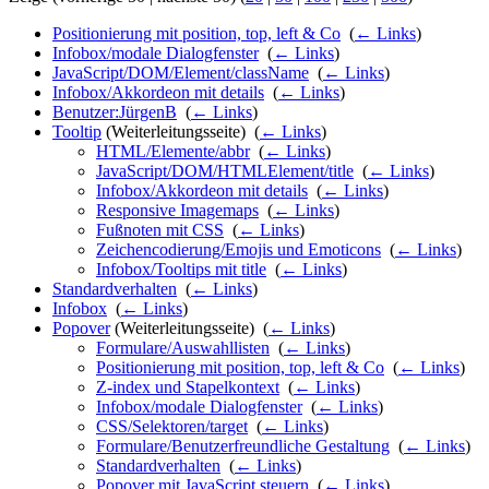
Positionierung mit position, top, left & Co
‎
(
← Links
)
Infobox/modale Dialogfenster
‎
(
← Links
)
JavaScript/DOM/Element/className
‎
(
← Links
)
Infobox/Akkordeon mit details
‎
(
← Links
)
Benutzer:JürgenB
‎
(
← Links
)
Tooltip
(Weiterleitungsseite) ‎
(
← Links
)
HTML/Elemente/abbr
‎
(
← Links
)
JavaScript/DOM/HTMLElement/title
‎
(
← Links
)
Infobox/Akkordeon mit details
‎
(
← Links
)
Responsive Imagemaps
‎
(
← Links
)
Fußnoten mit CSS
‎
(
← Links
)
Zeichencodierung/Emojis und Emoticons
‎
(
← Links
)
Infobox/Tooltips mit title
‎
(
← Links
)
Standardverhalten
‎
(
← Links
)
Infobox
‎
(
← Links
)
Popover
(Weiterleitungsseite) ‎
(
← Links
)
Formulare/Auswahllisten
‎
(
← Links
)
Positionierung mit position, top, left & Co
‎
(
← Links
)
Z-index und Stapelkontext
‎
(
← Links
)
Infobox/modale Dialogfenster
‎
(
← Links
)
CSS/Selektoren/target
‎
(
← Links
)
Formulare/Benutzerfreundliche Gestaltung
‎
(
← Links
)
Standardverhalten
‎
(
← Links
)
Popover mit JavaScript steuern
‎
(
← Links
)