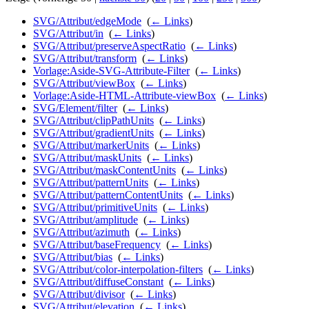
SVG/Attribut/edgeMode
‎
(
← Links
)
SVG/Attribut/in
‎
(
← Links
)
SVG/Attribut/preserveAspectRatio
‎
(
← Links
)
SVG/Attribut/transform
‎
(
← Links
)
Vorlage:Aside-SVG-Attribute-Filter
‎
(
← Links
)
SVG/Attribut/viewBox
‎
(
← Links
)
Vorlage:Aside-HTML-Attribute-viewBox
‎
(
← Links
)
SVG/Element/filter
‎
(
← Links
)
SVG/Attribut/clipPathUnits
‎
(
← Links
)
SVG/Attribut/gradientUnits
‎
(
← Links
)
SVG/Attribut/markerUnits
‎
(
← Links
)
SVG/Attribut/maskUnits
‎
(
← Links
)
SVG/Attribut/maskContentUnits
‎
(
← Links
)
SVG/Attribut/patternUnits
‎
(
← Links
)
SVG/Attribut/patternContentUnits
‎
(
← Links
)
SVG/Attribut/primitiveUnits
‎
(
← Links
)
SVG/Attribut/amplitude
‎
(
← Links
)
SVG/Attribut/azimuth
‎
(
← Links
)
SVG/Attribut/baseFrequency
‎
(
← Links
)
SVG/Attribut/bias
‎
(
← Links
)
SVG/Attribut/color-interpolation-filters
‎
(
← Links
)
SVG/Attribut/diffuseConstant
‎
(
← Links
)
SVG/Attribut/divisor
‎
(
← Links
)
SVG/Attribut/elevation
‎
(
← Links
)