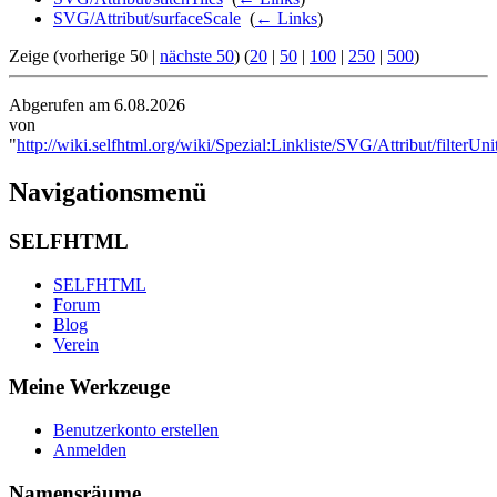
SVG/Attribut/surfaceScale
‎
(
← Links
)
Zeige (vorherige 50 |
nächste 50
) (
20
|
50
|
100
|
250
|
500
)
Abgerufen am 6.08.2026
von
"
http://wiki.selfhtml.org/wiki/Spezial:Linkliste/SVG/Attribut/filterUni
Navigationsmenü
SELFHTML
SELFHTML
Forum
Blog
Verein
Meine Werkzeuge
Benutzerkonto erstellen
Anmelden
Namensräume