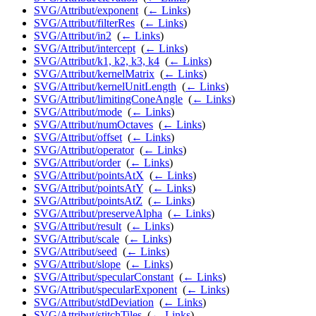
SVG/Attribut/exponent
‎
(
← Links
)
SVG/Attribut/filterRes
‎
(
← Links
)
SVG/Attribut/in2
‎
(
← Links
)
SVG/Attribut/intercept
‎
(
← Links
)
SVG/Attribut/k1, k2, k3, k4
‎
(
← Links
)
SVG/Attribut/kernelMatrix
‎
(
← Links
)
SVG/Attribut/kernelUnitLength
‎
(
← Links
)
SVG/Attribut/limitingConeAngle
‎
(
← Links
)
SVG/Attribut/mode
‎
(
← Links
)
SVG/Attribut/numOctaves
‎
(
← Links
)
SVG/Attribut/offset
‎
(
← Links
)
SVG/Attribut/operator
‎
(
← Links
)
SVG/Attribut/order
‎
(
← Links
)
SVG/Attribut/pointsAtX
‎
(
← Links
)
SVG/Attribut/pointsAtY
‎
(
← Links
)
SVG/Attribut/pointsAtZ
‎
(
← Links
)
SVG/Attribut/preserveAlpha
‎
(
← Links
)
SVG/Attribut/result
‎
(
← Links
)
SVG/Attribut/scale
‎
(
← Links
)
SVG/Attribut/seed
‎
(
← Links
)
SVG/Attribut/slope
‎
(
← Links
)
SVG/Attribut/specularConstant
‎
(
← Links
)
SVG/Attribut/specularExponent
‎
(
← Links
)
SVG/Attribut/stdDeviation
‎
(
← Links
)
SVG/Attribut/stitchTiles
‎
(
← Links
)