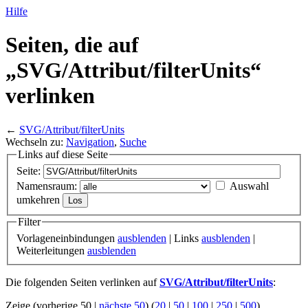
Hilfe
Seiten, die auf
„SVG/
Attribut/
filterUnits“
verlinken
←
SVG/Attribut/filterUnits
Wechseln zu:
Navigation
,
Suche
Links auf diese Seite
Seite:
Namensraum:
Auswahl
umkehren
Filter
Vorlageneinbindungen
ausblenden
| Links
ausblenden
|
Weiterleitungen
ausblenden
Die folgenden Seiten verlinken auf
SVG/Attribut/filterUnits
:
Zeige (vorherige 50 |
nächste 50
) (
20
|
50
|
100
|
250
|
500
)