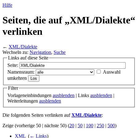
Hilfe
Seiten, die auf „XML/
Dialekte“
verlinken
←
XML/Dialekte
Wechseln zu:
Navigation
,
Suche
Links auf diese Seite
Seite:
Namensraum:
Auswahl
umkehren
Filter
Vorlageneinbindungen
ausblenden
| Links
ausblenden
|
Weiterleitungen
ausblenden
Die folgenden Seiten verlinken auf
XML/Dialekte
:
Zeige (vorherige 50 | nächste 50) (
20
|
50
|
100
|
250
|
500
)
XML
‎
(
← Links
)