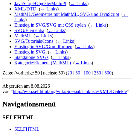
JavaScript/Objekte/Math/PI
‎
(
← Links
)
XML/DTD
‎
(
← Links
)
MathML/Geometrie mit MathML, SVG und JavaScript
‎
(
←
Links
)
Einstieg in SVG/SVG mit CSS stylen
‎
(
← Links
)
SVG/Element/a
‎
(
← Links
)
MathML
‎
(
← Links
)
SVG/Tutorials/Icons
‎
(
← Links
)
Einstieg in SVG/Grundformen
‎
(
← Links
)
Einstieg in SVG
‎
(
← Links
)
Standalone-SVGs
‎
(
← Links
)
Kategorie:Element (MathML)
‎
(
← Links
)
Zeige (vorherige 50 | nächste 50) (
20
|
50
|
100
|
250
|
500
)
Abgerufen am 8.08.2026
von "
http://wiki.selfhtml.org/wiki/Spezial:Linkliste/XML/Dialekte
"
Navigationsmenü
SELFHTML
SELFHTML