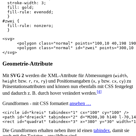
  stroke-width: 3;

  fill: gold;

  fill-rule: evenodd;  

  }

#zwei {

  fill-rule: nonzero;

<svg>
<polygon
class=
"normal"
points=
"100,10 40,198 190
<polygon
class=
"normal"
id=
"zwei"
points=
"300,10 
</svg>
Geometrie-Attribute
Mit
SVG 2
werden die XML-Attribute für Abmessungen (
,
width
bzw.
,
,
) und Positionsangaben (
,
bzw.
,
) zu
height
r
rx
ry
x
y
cx
cy
Präsentationsattributen und können nun ebenfalls mit CSS festgelegt
[4
]
und dadurch z. B. durch hover verändert werden.
Grundformen - mit CSS formatiert
ansehen …
<circle
id=
"kreis"
tabindex=
"1"
cx=
"100"
cy=
"100"
/>
<path
id=
"dreieck"
tabindex=
"2"
d=
"M200,30 h140 l-70,14
<rect
id=
"quadrat"
tabindex=
"3"
x=
"380"
y=
"30"
width=
"1
Die Grundformen erhalten neben ihrer id einen
tabindex
, damit sie
auch mit der Tastatur
anwählbar sind.