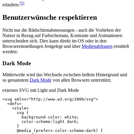
[5
]
erlauben.
Benutzerwünsche respektieren
Nicht nur die Bildschirmabmessungen - auch die Vorlieben der
Nutzer in Bezug auf Farbschemata, Kontraste und Animationen
unterscheiden sich. Dies kann direkt im OS oder in den
Browsereinstellungen festgelegt und über
Medienabfragen
ermittelt
werden:
Dark Mode
Mittlerweile wird das Wechseln zwischen hellem Hintergrund und
so genanntem
Dark Mode
von allen Browsern unterstützt.
externes SVG mit Light und Dark Mode
<svg
xmlns=
"http://www.w3.org/2000/svg"
>
<defs>
<style>
      svg {

        background-color: white;

        color-scheme:light dark;

      }

      @media (prefers-color-scheme:dark) {
