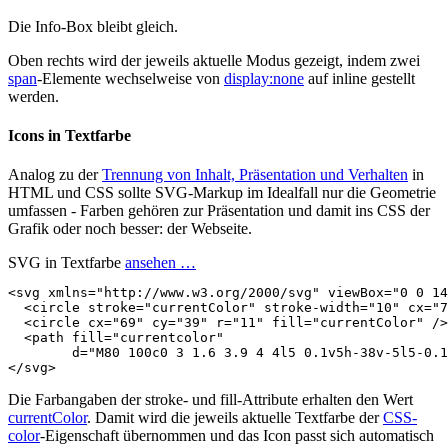
Die Info-Box bleibt gleich.
Oben rechts wird der jeweils aktuelle Modus gezeigt, indem zwei
span
-Elemente wechselweise von
display:none
auf inline gestellt
werden.
Icons in Textfarbe
Analog zu der
Trennung von Inhalt, Präsentation und Verhalten
in
HTML und CSS sollte SVG-Markup im Idealfall nur die Geometrie
umfassen - Farben gehören zur Präsentation und damit ins CSS der
Grafik oder noch besser: der Webseite.
SVG in Textfarbe
ansehen …
<svg
xmlns=
"http://www.w3.org/2000/svg"
viewBox=
"0 0 14
<circle
stroke=
"currentColor"
stroke-width=
"10"
cx=
"7
<circle
cx=
"69"
cy=
"39"
r=
"11"
fill=
"currentColor"
/>
<path
fill=
"currentcolor"
d=
"M80 100c0 3 1.6 3.9 4 4l5 0.1v5h-38v-5l5-0.1
</svg>
Die Farbangaben der stroke- und fill-Attribute erhalten den Wert
currentColor
. Damit wird die jeweils aktuelle Textfarbe der
CSS-
color
-Eigenschaft übernommen und das Icon passt sich automatisch