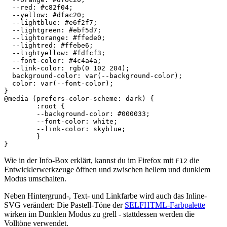
--
red
:
#c82f04
;
--
yellow
:
#dfac20
;
--
lightblue
:
#e6f2f7
;
--
lightgreen
:
#ebf5d7
;
--
lightorange
:
#ffede0
;
--
lightred
:
#ffebe6
;
--
lightyellow
:
#fdfcf3
;
--
font
-
color
:
#4c4a4a
;
--
link
-
color
:
rgb
(
0
102
204
);
background-color
:
var
(
--
background-color
);
color
:
var
(
--
font
-
color
);
}
@media
(
prefers-color-scheme
:
dark
)
{
:root
{
--
background-color
:
#000033
;
--
font
-
color
:
white
;
--
link
-
color
:
skyblue
;
}
}
Wie in der Info-Box erklärt, kannst du im Firefox mit
die
F12
Entwicklerwerkzeuge öffnen und zwischen hellem und dunklem
Modus umschalten.
Neben Hintergrund-, Text- und Linkfarbe wird auch das Inline-
SVG verändert: Die Pastell-Töne der
SELFHTML-Farbpalette
wirken im Dunklen Modus zu grell - stattdessen werden die
Volltöne verwendet.