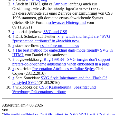
↑
Auch in HTML gibt es
Attribute
; anfangs auch zur
Gestaltung - wie z.B. bei
.
<body bgcolor="white">
Da diese Attribute aus einer Zeit
vor
der Einführung von CSS
1996 stammen, gilt dort eine etwas abweichende Syntax.
(Siehe: SELF-Forum:
schwarzer Hintergrund
vom
09.11.2021)
↑
tutorials.jenkow:
SVG and CSS
↑
Dirk Schulze auf Twitter:
x, y, width and height are #SVG
"presentation attributes" in @webkit now.
↑
stackoverflow:
css-before-on-inline-svg
↑
The best method for embedding dark-mode friendly SVG in
HTML
von Daniel Aleksandersen
↑
bugs.webkit.org:
Bug 199134 - SVG images don't support
prefers-color-scheme adjustments when embedded in a page
↑
css-tricks:
Presentation Attributes vs Inline Styles
Chris
Coyier (23.12.2016)
↑
Sara Soueidan:
SVG Style Inheritance and the ‘Flash Of
Unstyled SVG’
(01.03.2016)
↑
wikibooks.de:
CSS: Kaskadierung, Spezifität und
Vererbung: Präsentationsattribute
Abgerufen am 4.08.2026
von
"
http://wiki.selfhtml.org/wiki/Einstieg_in_SVG/SVG_mit_CSS_style