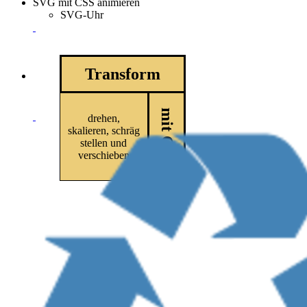
SVG mit CSS animieren
SVG-Uhr
Transform
mit CSS
drehen,
skalieren, schräg
stellen und
verschieben