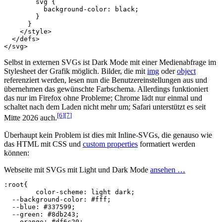
        svg {

          background-color: black;

        }

      }

</style>
</defs>
</svg>
Selbst in externen SVGs ist Dark Mode mit einer Medienabfrage im
Stylesheet der Grafik möglich. Bilder, die mit
img
oder
object
referenziert werden, lesen nun die Benutzereinstellungen aus und
übernehmen das gewünschte Farbschema. Allerdings funktioniert
das nur im Firefox ohne Probleme; Chrome lädt nur einmal und
schaltet nach dem Laden nicht mehr um; Safari unterstützt es seit
[6
]
[7
]
Mitte 2026 auch.
Überhaupt kein Problem ist dies mit Inline-SVGs, die genauso wie
das HTML mit CSS und
custom properties
formatiert werden
können:
Webseite mit SVGs mit Light und Dark Mode
ansehen …
:root
{
color
-
scheme
:
light
dark
;
--
background-color
:
#fff
;
--
blue
:
#337599
;
--
green
:
#8db243
;
--
orange
:
#df6c20
;