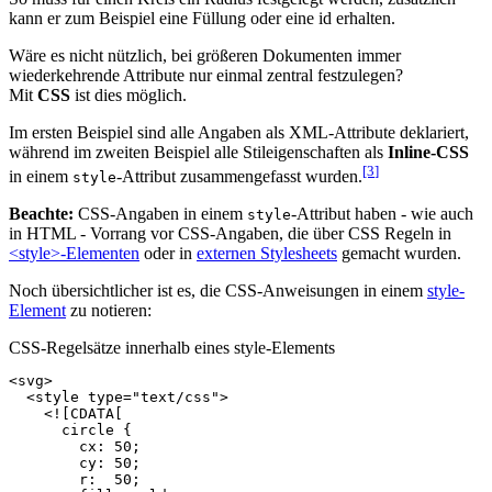
kann er zum Beispiel eine Füllung oder eine id erhalten.
Wäre es nicht nützlich, bei größeren Dokumenten immer
wiederkehrende Attribute nur einmal zentral festzulegen?
Mit
CSS
ist dies möglich.
Im ersten Beispiel sind alle Angaben als XML-Attribute deklariert,
während im zweiten Beispiel alle Stileigenschaften als
Inline-CSS
[3
]
in einem
-Attribut zusammengefasst wurden.
style
Beachte:
CSS-Angaben in einem
-Attribut haben - wie auch
style
in HTML - Vorrang vor CSS-Angaben, die über CSS Regeln in
<style>-Elementen
oder in
externen Stylesheets
gemacht wurden.
Noch übersichtlicher ist es, die CSS-Anweisungen in einem
style-
Element
zu notieren:
CSS-Regelsätze innerhalb eines style-Elements
<svg>
<style
type=
"text/css"
>
<![CDATA[
      circle {
        cx: 50;
        cy: 50;
        r:  50;