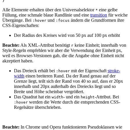
}
Alle Elemente erhalten über den Universalselektor
eine gelbe
*
Füllung, eine schmale blaue Randlinie und eine
transition
für weiche
Übergänge. Bei
und
ändern die Grundformen ihre
:hover
:focus
CSS-Eigenschaften:
Der Radius des Kreises wird von 50 px auf 100 px erhöht
Beachte:
Als XML-Attribut benötigt
keine Einheit; innerhalb von
r
Style-Regeln empfehlen wir aber die Verwendung der Einheit px,
weil es Browser-Versionen gab, die die Angabe ohne Einheit nicht
akzeptiert haben.
Das Dreieck erhält bei
mit der Eigenschaft
stroke-
:hover
width
einen breiteren Rand. Da der Rand genau auf der
Grenze liegt, teilt sich der Rand von 40 so auf, dass er 20px
innerhalb und 20px außerhalb des Dreiecks liegt und so
Breite und Höhe scheinbar vergrößert.
Das Quadrat hat ein
- und ein
-Attribut. Bei
width
height
werden die Werte durch die entsprechenden CSS-
:hover
Regelsätze überschrieben.
Beachte:
In Chrome und Opera funktionieren Pseudoklassen wie