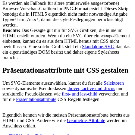
Es werden als Fallback für ältere (mittlerweile ausgestorbene)
Browser Vorschau-Grafiken im PNG-Format erstellt. Dieses Skript
benötigt die in HTML5 eigentlich nicht mehr notwendige Angabe
, damit die style-Festlegungen berücksichtigt
type="text/css"
werden.
Beachte:
Das Gesagte gilt nur für SVG-Grafiken, die inline im
HTML erstellt wurden. Wenn du ein SVG über ein
-Element
<img>
einbettest, kannst du es aus dem HTML heraus mit CSS nicht
beeinflussen. Eine solche Grafik stellt ein
Standalone-SVG
dar, das
ein eigenständiges DOM besitzt und daher eigene Stylesheets
braucht.
Präsentationsattribute mit CSS gestalten
Um SVG-Elemente auszuwählen, kannst du fast alle
Selektoren
sowie dynamische Pseudoklassen
:hover, :active und :focus
und
strukturelle Pseudoklassen wie
first- und last-child
verwenden und
für die
Präsentationsattribute
CSS-Regeln festlegen.
Eigentlich kennen wir die meisten Präsentationsattribute bereits aus
HTML und CSS. Andere wie die
Geometrie-Attribute
werden im
Anschluss erklärt.