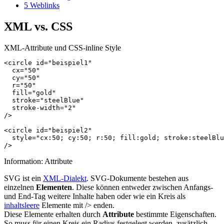
5
Weblinks
XML vs. CSS
XML-Attribute und CSS-inline Style
<circle
id=
"beispiel1"
cx=
"50"
cy=
"50"
r=
"50"
fill=
"gold"
stroke=
"steelBlue"
stroke-width=
"2"
/>
<circle
id=
"beispiel2"
style=
"cx:50; cy:50; r:50; fill:gold; stroke:steelBlu
/>
Information: Attribute
SVG ist ein
XML-Dialekt
. SVG-Dokumente bestehen aus
einzelnen
Elementen
. Diese können entweder zwischen Anfangs-
und End-Tag weitere Inhalte haben oder wie ein Kreis als
inhaltsleere
Elemente mit /> enden.
Diese Elemente erhalten durch
Attribute
bestimmte Eigenschaften.
So muss für einen Kreis ein Radius festgelegt werden, zusätzlich