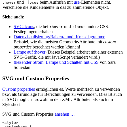
und
beim Aufrufen mit
use
-Elementen nicht.
:hover
:focus
Verschiebe die Kindelemente in das zu animierende Objekt.
Siehe auch
:
SVG-Icons
, die bei
und
andere CSS-
:hover
:focus
Festlegungen erhalten
Datenvisualisierung/Balken-_und_Kreisdiagramme
Beispiel, wie die meisten Geometrie-Attribute mit
custom
properties
berechnet werden können!
Lampe auf :hover
(Dieses Beispiel arbeitet mit einer externen
SVG-Grafik, die mit JavaScript verändert wird.)
fließender Strom, Lampe und Schatten mit CSS
von Sara
Soueidan
SVG und Custom Properties
Custom properties
ermöglichen es, Werte mehrfach zu verwenden
bzw. als Grundlage für Berechnungen zu verwenden. Dies ist auch
in SVG möglich - sowohl in den XML-Attributen als auch im
Stylesheet:
SVG und Custom Properties
ansehen …
<style>
.stylesheet {
