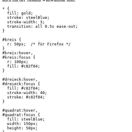
⇥
*
{
fill
:
gold
;
stroke
:
steelBlue
;
stroke
-
width
:
3
;
transition
:
all
0.5s
ease
-
out
;
}
#kreis
{
r
:
50px
;
/* für Firefox */
}
#kreis
:hover
,
#kreis
:focus
{
r
:
100px
;
fill
:
#c82f04
;
}
#dreieck
:hover
,
#dreieck
:focus
{
fill
:
#c82f04
;
stroke
-
width
:
40
;
stroke
:
#c82f04
;
}
#quadrat
:hover
,
#quadrat
:focus
{
fill
:
steelBlue
;
width
:
150px
;
height
:
50px
;