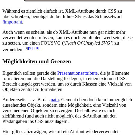
Während es ziemlich einfach ist, XML-Attribute durch CSS zu
überschreiben, benötigst du bei Inline-Styles das Schlüsselwort
!important
.
Auch wenn es scheint, als ob XML-Attribute nun gar nicht mehr
verwendet werden müssen, kann es doch empfehlenswert sein, diese
zu setzen, um einen FOUSVG (
‘Flash Of Unstyled SVG’
) zu
[8
]
[9
]
[10
]
vermeiden.
Möglichkeiten und Grenzen
Eigentlich sollten gerade die
Präsentationsattribute
, die ja Elemente
formatieren und die Darstellung festlegen, in einen externen CSS-
Bereich ausgelagert werden, um so durch Klassen eine Vielzahl von
Objekten zentral zu formatieren.
Andererseits ist z. B. das
path
-Element eben doch kein immer gleich
aussehendes Objekt, sondern eine Möglichkeit, eine Vielzahl von
verschiedenen Objekten zu erzeugen. Deshalb wäre es nicht
zielführend (und auch nicht möglich), das
-Attribut mit den
d
Pfadangaben ins CSS auszulagern.
Hier gilt es abzuwägen, wie oft ein Attribut wiederverwendet