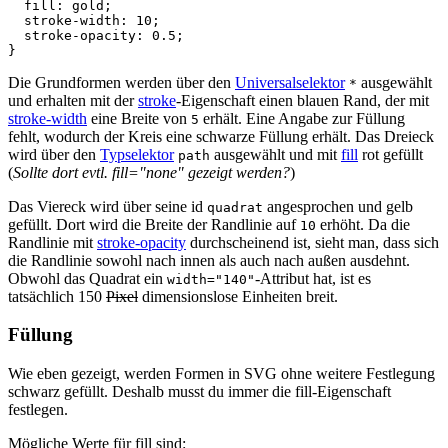
fill
:
gold
;
stroke
-
width
:
10
;
stroke
-
opacity
:
0
.
5
;
}
Die Grundformen werden über den
Universalselektor
ausgewählt
*
und erhalten mit der
stroke
-Eigenschaft einen blauen Rand, der mit
stroke-width
eine Breite von
erhält. Eine Angabe zur Füllung
5
fehlt, wodurch der Kreis eine schwarze Füllung erhält. Das Dreieck
wird über den
Typselektor
ausgewählt und mit
fill
rot gefüllt
path
(
Sollte dort evtl. fill="none" gezeigt werden?
)
Das Viereck wird über seine id
angesprochen und gelb
quadrat
gefüllt. Dort wird die Breite der Randlinie auf
erhöht. Da die
10
Randlinie mit
stroke-opacity
durchscheinend ist, sieht man, dass sich
die Randlinie sowohl nach innen als auch nach außen ausdehnt.
Obwohl das Quadrat ein
-Attribut hat, ist es
width="140"
tatsächlich 150
Pixel
dimensionslose Einheiten breit.
Füllung
Wie eben gezeigt, werden Formen in SVG ohne weitere Festlegung
schwarz gefüllt. Deshalb musst du immer die fill-Eigenschaft
festlegen.
Mögliche Werte für fill sind: