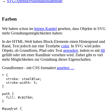
→
SVG/Attribut/Präsentationsattribute
Farben
Wir haben schon im
letzten Kapitel
gesehen, dass Objekte in SVG
mehr Gestaltungsmöglichkeiten haben:
In der HTML-Welt haben Block-Elemente einen Hintergrund und
Rand, Text jedoch nur eine Textfarbe
color
. In SVG wird jedes
Objekt, ob Grundform, Pfad oder Text
gerendert
, indem es mit
fill
gefüllt oder mit einer Randlinie versehen wird. Dabei gibt es viel
mehr Möglichkeiten zur Gestaltung dieser Eigenschaften.
Grundformen - mit CSS formatiert
ansehen …
*
{
stroke
:
steelBlue
;
stroke
-
width
:
5
;
}
path
{
fill
:
#c82f04
;
}
#quadrat
{