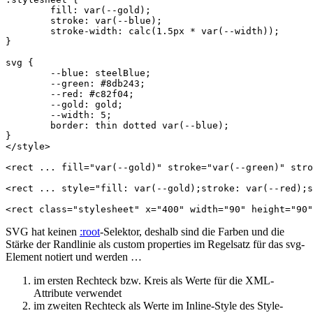
	fill: var(--gold);

	stroke: var(--blue);

	stroke-width: calc(1.5px * var(--width));

}

svg {

	--blue: steelBlue;

	--green: #8db243;

	--red: #c82f04;

	--gold: gold;

	--width: 5;

	border: thin dotted var(--blue);

</style>
<rect
...
fill=
"var(--gold)"
stroke=
"var(--green)"
stro
<rect
...
style=
"fill: var(--gold);stroke: var(--red);s
<rect
class=
"stylesheet"
x=
"400"
width=
"90"
height=
"90"
SVG hat keinen
:root
-Selektor, deshalb sind die Farben und die
Stärke der Randlinie als custom properties im Regelsatz für das svg-
Element notiert und werden …
im ersten Rechteck bzw. Kreis als Werte für die XML-
Attribute verwendet
im zweiten Rechteck als Werte im Inline-Style des Style-