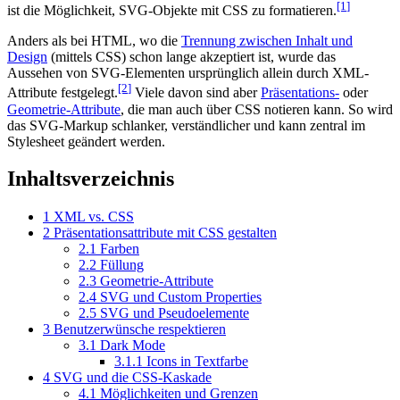
[1
]
ist die Möglichkeit, SVG-Objekte mit CSS zu formatieren.
Anders als bei HTML, wo die
Trennung zwischen Inhalt und
Design
(mittels CSS) schon lange akzeptiert ist, wurde das
Aussehen von SVG-Elementen ursprünglich allein durch XML-
[2
]
Attribute festgelegt.
Viele davon sind aber
Präsentations-
oder
Geometrie-Attribute
, die man auch über CSS notieren kann. So wird
das SVG-Markup schlanker, verständlicher und kann zentral im
Stylesheet geändert werden.
Inhaltsverzeichnis
1
XML vs. CSS
2
Präsentationsattribute mit CSS gestalten
2.1
Farben
2.2
Füllung
2.3
Geometrie-Attribute
2.4
SVG und Custom Properties
2.5
SVG und Pseudoelemente
3
Benutzerwünsche respektieren
3.1
Dark Mode
3.1.1
Icons in Textfarbe
4
SVG und die CSS-Kaskade
4.1
Möglichkeiten und Grenzen