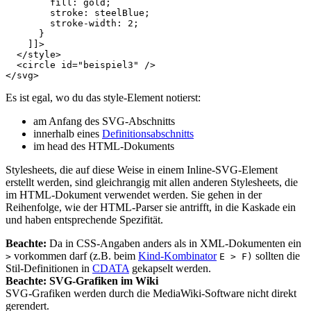
        fill: gold;
        stroke: steelBlue;
        stroke-width: 2;
      }
    ]]>
</style>
<circle
id=
"beispiel3"
/>
</svg>
Es ist egal, wo du das style-Element notierst:
am Anfang des SVG-Abschnitts
innerhalb eines
Definitionsabschnitts
im head des HTML-Dokuments
Stylesheets, die auf diese Weise in einem Inline-SVG-Element
erstellt werden, sind gleichrangig mit allen anderen Stylesheets, die
im HTML-Dokument verwendet werden. Sie gehen in der
Reihenfolge, wie der HTML-Parser sie antrifft, in die Kaskade ein
und haben entsprechende Spezifität.
Beachte:
Da in CSS-Angaben anders als in XML-Dokumenten ein
vorkommen darf (z.B. beim
Kind-Kombinator
sollten die
>
E > F)
Stil-Definitionen in
CDATA
gekapselt werden.
Beachte:
SVG-Grafiken im Wiki
SVG-Grafiken werden durch die MediaWiki-Software nicht direkt
gerendert.