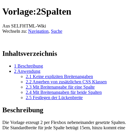
Vorlage:2Spalten
Aus SELFHTML-Wiki
Wechseln zu:
Navigation
,
Suche
Inhaltsverzeichnis
1
Beschreibung
2
Anwendung
2.1
Keine expliziten Breitenangaben
2.2
Angeben von zusätzlichen CSS Klassen
2.3
Mit Breitenangabe für eine Spalte
2.4
Mit Breitenangaben für beide Spalten
2.5
Festlegen der Lückenbreite
Beschreibung
Die Vorlage erzeugt 2 per Flexbox nebeneinander gesetzte Spalten.
Die Standardbreite für jede Spalte beträgt 15em, hinzu kommt eine