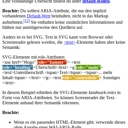
Eine vollständige Übersicht findest du unter
default-Rollen
.
Beachte:
Du solltest ARIA-Attribute, die nur den implizit
vorhandenen
Default-Wert
beinhalten, nicht in das Markup
[15
]
aufnehmen.
Sie enthalten keine zusätzlichen Informationen und
blähen nur unnötigerweise den Quelltext auf.
Anders ist es bei SVG. Text in SVG kann vom Browser oder
Screenreader gelesen werden, die
<text>
-Elemente haben aber keine
Semantik:
SVG-Elemente mit role-Attributen
<use href="#logo"
role="banner"
/> <text
role="heading"
>Überschrift</text> <g
role="main"
>
<text>Unterüberschrift <tspan>Text</tspan> <tspan>... mehr
Inhalt<tspan> </text> </g> <text
role="contentinfo"
> Sonstiges
</text>
In diesem Beispiel erhielten die SVG-Elemente
landmark-roles
in
Form von ARIA-Attributen. So können Screenreader die Text-
Elemente anhand ihrer Semantik erkennen.
Beachte:
Wenn es ein passendes HTML-Element gibt, verwende dieses
ohne Angabe einer WAI-ARIA-Rolle.