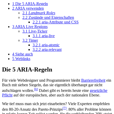
1
Die 5 ARIA-Regeln
2
ARIA verwenden
2.1
Landmark Roles
2.2
Zustände und Eigenschaften
2.2.1
aria-Attribute und CSS
3
ARIA Live Regions
3.1
Live-Ticker
3.1.1
aria-live
3.2
Timer
3.2.1
aria-atomic
3.2.2
aria-relevant
4
Siehe auch
5
Weblinks
Die 5 ARIA-Regeln
Für viele Webdesigner und Programmierer bleibt
Barrierefreiheit
ein
Buch mit sieben Siegeln, das sie eigentlich überhaupt gar nicht
[6
]
aufschlagen wollen.
Dabei gibt es bereits heute eine
gesetzliche
Pflicht
auf der europäischen, aber auch der nationalen Ebene.
Wie tief muss man sich jetzt einarbeiten? Viele Experten empfehlen
[7
]
den 80-20-Ansatz des Pareto-Prinzips
. 80% aller Problme können
in relativ kurzer Zeit gelöst werden, für die verbleibenden 20% steigt