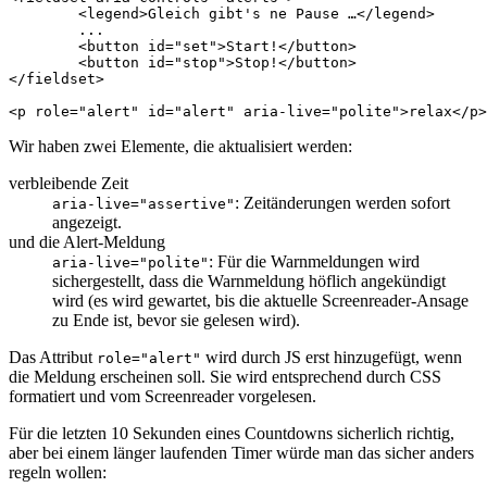
<
legend
>
Gleich gibt's ne Pause …
</
legend
>
	...

<
button
id
=
"set"
>
Start!
</
button
>
<
button
id
=
"stop"
>
Stop!
</
button
>
</
fieldset
>
<
p
role
=
"alert"
id
=
"alert"
aria-live
=
"polite"
>
relax
</
p
>
Wir haben zwei Elemente, die aktualisiert werden:
verbleibende Zeit
: Zeitänderungen werden sofort
aria-live="assertive"
angezeigt.
und die Alert-Meldung
: Für die Warnmeldungen wird
aria-live="polite"
sichergestellt, dass die Warnmeldung höflich angekündigt
wird (es wird gewartet, bis die aktuelle Screenreader-Ansage
zu Ende ist, bevor sie gelesen wird).
Das Attribut
wird durch JS erst hinzugefügt, wenn
role="alert"
die Meldung erscheinen soll. Sie wird entsprechend durch CSS
formatiert und vom Screenreader vorgelesen.
Für die letzten 10 Sekunden eines Countdowns sicherlich richtig,
aber bei einem länger laufenden Timer würde man das sicher anders
regeln wollen: