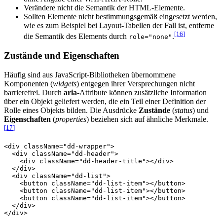
Verändere nicht die Semantik der HTML-Elemente.
Sollten Elemente nicht bestimmungsgemäß eingesetzt werden,
wie es zum Beispiel bei Layout-Tabellen der Fall ist, entferne
[16
]
die Semantik des Elements durch
.
role="none"
Zustände und Eigenschaften
Häufig sind aus JavaScript-Bibliotheken übernommene
Komponenten (
widgets
) entgegen ihrer Versprechungen nicht
barrierefrei. Durch
aria
-Attribute können zusätzliche Information
über ein Objekt geliefert werden, die ein Teil einer Definition der
Rolle eines Objekts bilden. Die Ausdrücke
Zustände
(
status
) und
Eigenschaften
(
properties
) beziehen sich auf ähnliche Merkmale.
[17
]
<div className="dd-wrapper">

  <div className="dd-header">

    <div className="dd-header-title"></div>

  </div>

  <div className="dd-list">

    <button className="dd-list-item"></button>

    <button className="dd-list-item"></button>

    <button className="dd-list-item"></button>

  </div>

</div>