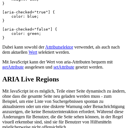
}
[
aria-checked
=
"true"
]
{
color
:
blue
;
}
[
aria-checked
=
"false"
]
{
color
:
green
;
}
Dabei kann sowohl der
Attributselektor
verwendet, als auch nach
dem aktuellen
Wert
selektiert werden.
Mit JavaScript kann der Wert von aria-Attributen bequem mit
getAttribute
ausgelesen und
setAttribute
gesetzt werden.
ARIA Live Regions
Mit JavaScript ist es möglich, Teile einer Seite dynamisch zu ändern,
ohne dass die gesamte Seite neu geladen werden muss - zum
Beispiel, um eine Liste von Suchergebnissen spontan zu
aktualisieren oder um eine diskrete Warnung oder Benachrichtigung
anzuzeigen, die keine Benutzerinteraktion erfordert. Während diese
Änderungen für Benutzer, die die Seite sehen können, in der Regel
visuell erkennbar sind, sind sie für Benutzer von Hilfsmitteln
möglicherweise nicht offensichtlich.