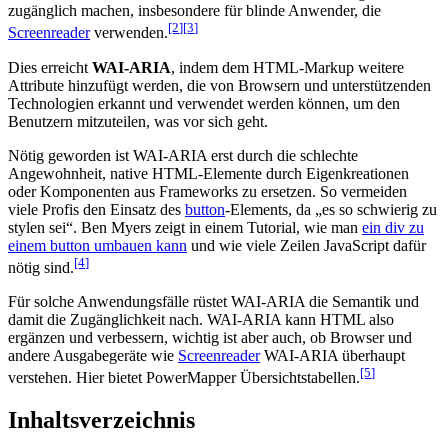
zugänglich machen, insbesondere für blinde Anwender, die
[2
]
[3
]
Screenreader
verwenden.
Dies erreicht
WAI-ARIA
, indem dem HTML-Markup weitere
Attribute hinzufügt werden, die von Browsern und unterstützenden
Technologien erkannt und verwendet werden können, um den
Benutzern mitzuteilen, was vor sich geht.
Nötig geworden ist WAI-ARIA erst durch die schlechte
Angewohnheit, native HTML-Elemente durch Eigenkreationen
oder Komponenten aus Frameworks zu ersetzen. So vermeiden
viele Profis den Einsatz des
button
-Elements, da „es so schwierig zu
stylen sei“. Ben Myers zeigt in einem Tutorial, wie man
ein div zu
einem button umbauen kann
und wie viele Zeilen JavaScript dafür
[4
]
nötig sind.
Für solche Anwendungsfälle rüstet WAI-ARIA die Semantik und
damit die Zugänglichkeit nach. WAI-ARIA kann HTML also
ergänzen und verbessern, wichtig ist aber auch, ob Browser und
andere Ausgabegeräte wie
Screenreader
WAI-ARIA überhaupt
[5
]
verstehen. Hier bietet PowerMapper Übersichtstabellen.
Inhaltsverzeichnis