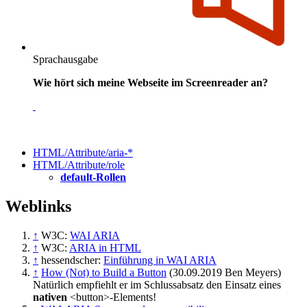
Sprachausgabe
Wie hört sich meine Webseite im Screenreader an?
HTML/Attribute/aria-*
HTML/Attribute/role
default-Rollen
Weblinks
↑
W3C:
WAI ARIA
↑
W3C:
ARIA in HTML
↑
hessendscher:
Einführung in WAI ARIA
↑
How (Not) to Build a Button
(30.09.2019 Ben Meyers)
Natürlich empfiehlt er im Schlussabsatz den Einsatz eines
nativen
<button>-Elements!