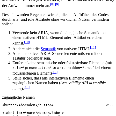
[8
]
[9
]
der Aufwand immer mehr an.
Deshalb wurden Regeln entwickelt, die ein Aufblähen des Codes
durch aria- und role-Attribute ohne wirklichen Nutzen verhindern
sollen:
Verwende kein ARIA, wenn du die gleiche Semantik mit
einem nativen HTML-Element oder -Attribut erreichen
[10
]
kannst.
[11
]
Ändere nicht die
Semantik
von nativem HTML
Alle interaktiven ARIA-Steuerelemente müssen mit der
Tastatur bedienbar sein.
Entferne keine semantische oder fokussierbare Elemente (mit
or
" bei einem
role="presentation"
aria-hidden="true
[12
]
focussierbaren Element)
Stelle sicher, dass alle interaktiven Elemente einen
zugänglichen Namen haben (
Accessibility API accessible
[13
]
name
).
zugängliche Namen
<
button
>
Absenden
</
button
>
<!-- 
<
label
for
=
"name"
>
Name
</
label
>