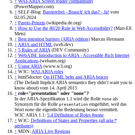
↑
WAI-ARIA Screen reader compatibility
(PowerMapper.com)
↑
SELF-Blog:
Barrierefrei - Brauch' ich das? - Ja!
vom
02.05.2024
↑
Pareto-Prinzip
(wikipedia.de.org)
↑
How to Use the 80/20 Rule in Web Accessibility?
(Mari-Ell
Mets)
↑
Best intention barriers (ARIA edition)
Marcus Hermann
↑
ARIA and HTML
(web.dev)
↑
5 Rules of ARIA
(DEV Community)
↑
WebAIM: Introduction to ARIA - Accessible Rich Internet
Applications
(webaim.org)
↑
Using ARIA
(www.w3.org)
↑
W3C:
WAI-ARIA roles
↑
html5doctor:
On HTML belts and ARIA braces
(The Default Implicit ARIA semantics they didn’t want you to
know about) vom 14. April 2015
↑
role="presentation" oder "none"?
In der ARIA-Spezifikation 1.1 wird die Rolle
als
none
Synonym für die Rolle
eingeführt, weil das
presentation
Wort
none
die eigentliche Bedeutung besser vermittelt.
W3C ARIA 1.1:
5.4 Definition of Roles #none
↑
W3C:
Definitions of States and Properties (all aria-*
attributes)
↑
MDN:
ARIA Live Regions