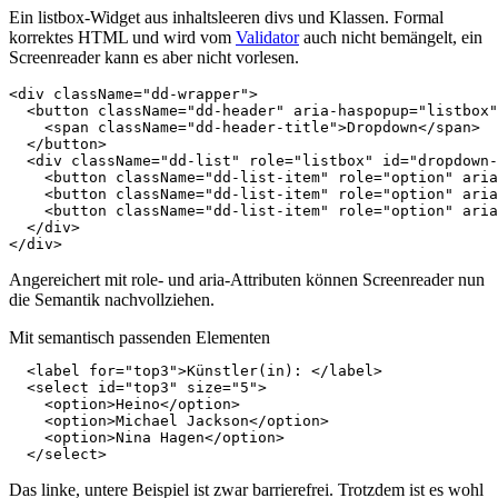
Ein listbox-Widget aus inhaltsleeren divs und Klassen. Formal
korrektes HTML und wird vom
Validator
auch nicht bemängelt, ein
Screenreader kann es aber nicht vorlesen.
<
div
className
=
"dd-wrapper"
>
<
button
className
=
"dd-header"
aria-haspopup
=
"listbox"
<
span
className
=
"dd-header-title"
>
Dropdown
</
span
>
</
button
>
<
div
className
=
"dd-list"
role
=
"listbox"
id
=
"dropdown-
<
button
className
=
"dd-list-item"
role
=
"option"
aria
<
button
className
=
"dd-list-item"
role
=
"option"
aria
<
button
className
=
"dd-list-item"
role
=
"option"
aria
</
div
>
</
div
>
Angereichert mit role- und aria-Attributen können Screenreader nun
die Semantik nachvollziehen.
Mit semantisch passenden Elementen
<
label
for
=
"top3"
>
Künstler(in): 
</
label
>
<
select
id
=
"top3"
size
=
"5"
>
<
option
>
Heino
</
option
>
<
option
>
Michael Jackson
</
option
>
<
option
>
Nina Hagen
</
option
>
</
select
>
Das linke, untere Beispiel ist zwar barrierefrei. Trotzdem ist es wohl