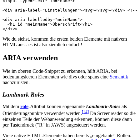
<
input
type
=
"text"
id
=
"name"
>
<
div
aria-label
=
"Einstellungen"
><
svg
></
svg
></
div
>
<!-- 
<
div
aria-labelledby
=
"meinName"
>
<
h1
id
=
"meinName"
>
Überschrift
</
h1
>
</
div
>
Wie du siehst, kommen die ersten beiden Elemente mit nativem
HTML aus - es ist also ziemlich einfach!
ARIA verwenden
Wie im oberen Code-Snippet zu erkennen, hilft ARIA, bei
bedeutungsleeren Elementen wie divs oder spans eine
Semantik
nachzurüsten.
Landmark Roles
Mit dem
role
-Attribut können sogenannte
Landmark-Roles
als
[14
]
Orientierungspunkte verwendet werden.
Da Screenreader so die
einzelnen Teile der Webanwendung erkennen, können diese dann
per Tastendruck ("R" in JAWS) angesteuert werden.
Viele native HTML-Elemente haben bereits „eingebaute“ Rollen.