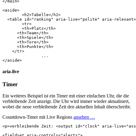
</
main
>
<
aside
>
<
h2
>
Tabelle
</
h2
>
<
table
id
=
"ranking"
aria-live
=
"polite"
aria-relevant
=
<
tr
>
<
th
>
Platz
</
th
>
<
th
>
Team
</
th
>
<
th
>
Spiele
</
th
>
<
th
>
Tore
</
th
>
<
th
>
Punkte
</
th
>
</
tr
>
</
aside
>
aria-live
Timer
Ein weiteres Beispiel ist ein Timer mit einer einfachen Uhr, die die
verbleibende Zeit anzeigt. Die Uhr wird immer wieder aktualisiert,
wobei die neue verbleibende Zeit den aktuellen Inhalt überschreibt.
Countdown-Timer mit Live Regions
ansehen …
<
p
>
verbleibende Zeit: 
<
output
id
=
"clock"
aria-live
=
"ass
<
fieldset
aria-controls
=
"alerts"
>