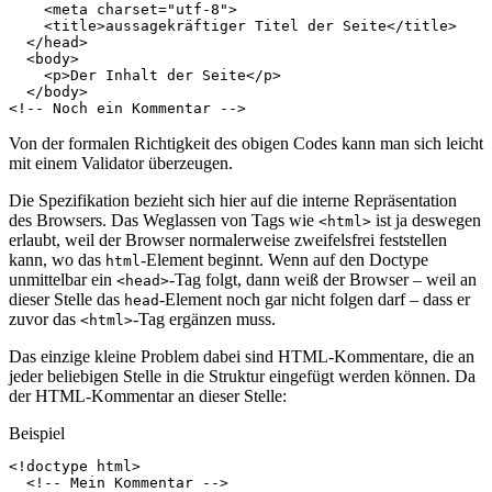
<
meta
charset
=
"utf-8"
>
<
title
>
aussagekräftiger Titel der Seite
</
title
>
</
head
>
<
body
>
<
p
>
Der Inhalt der Seite
</
p
>
</
body
>
<!-- Noch ein Kommentar -->
Von der formalen Richtigkeit des obigen Codes kann man sich leicht
mit einem Validator überzeugen.
Die Spezifikation bezieht sich hier auf die interne Repräsentation
des Browsers. Das Weglassen von Tags wie
ist ja deswegen
<html>
erlaubt, weil der Browser normalerweise zweifelsfrei feststellen
kann, wo das
-Element beginnt. Wenn auf den Doctype
html
unmittelbar ein
-Tag folgt, dann weiß der Browser – weil an
<head>
dieser Stelle das
-Element noch gar nicht folgen darf – dass er
head
zuvor das
-Tag ergänzen muss.
<html>
Das einzige kleine Problem dabei sind HTML-Kommentare, die an
jeder beliebigen Stelle in die Struktur eingefügt werden können. Da
der HTML-Kommentar an dieser Stelle:
Beispiel
<!doctype html>
<!-- Mein Kommentar -->