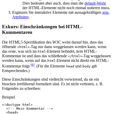
Dies bedeutet aber auch, dass man die
default-Werte
der HTML-Elemente nicht noch einmal notieren muss.
Ergänzen Sie interaktive Elemente mit aussagekräftigen
aria-
Attributen
.
Exkurs: Einschränkungen bei HTML-
Kommentaren
Die HTML5-Spezifikation des W3C weist darauf hin, dass das
öffnende
-Tag nur dann weggelassen werden kann, wenn
<html>
das erste, was sich im
-Element befindet,
kein
HTML-
html
Kommentar ist und dass das schließende
-Tag weggelassen
</html>
werden kann, wenn auf das
-Element nicht direkt ein HTML-
html
[8
]
Kommentar folgt
. (Für die Elemente
und
gilt
head
body
Entsprechendes.)
Diese Einschränkungen sind vielleicht verwirrend, da sie ein
bisschen irreführend formuliert sind. Es ist nicht verboten, z. B.
Folgendes zu schreiben:
Beispiel
<!doctype html>
<!-- Mein Kommentar -->
<
head
>