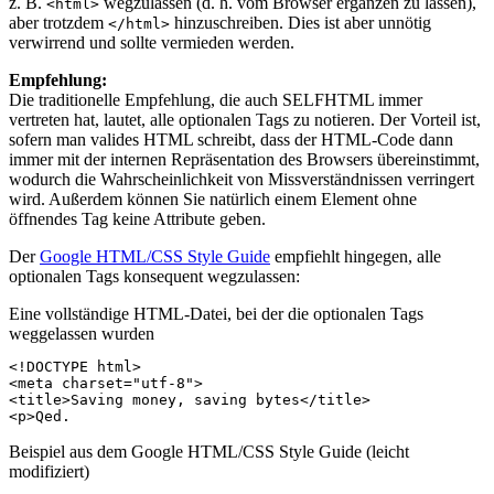
z. B.
wegzulassen (d. h. vom Browser ergänzen zu lassen),
<html>
aber trotzdem
hinzuschreiben. Dies ist aber unnötig
</html>
verwirrend und sollte vermieden werden.
Empfehlung:
Die traditionelle Empfehlung, die auch SELFHTML immer
vertreten hat, lautet, alle optionalen Tags zu notieren. Der Vorteil ist,
sofern man valides HTML schreibt, dass der HTML-Code dann
immer mit der internen Repräsentation des Browsers übereinstimmt,
wodurch die Wahrscheinlichkeit von Missverständnissen verringert
wird. Außerdem können Sie natürlich einem Element ohne
öffnendes Tag keine Attribute geben.
Der
Google HTML/CSS Style Guide
empfiehlt hingegen, alle
optionalen Tags konsequent wegzulassen:
Eine vollständige HTML-Datei, bei der die optionalen Tags
weggelassen wurden
<!DOCTYPE html>
<
meta
charset
=
"utf-8"
>
<
title
>
Saving money, saving bytes
</
title
>
<
p
>
Beispiel aus dem Google HTML/CSS Style Guide (leicht
modifiziert)