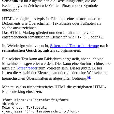
Semantik
ist im Allgemeinen die Bedeutungslehre, die die
Bedeutung von Zeichen wie Wörter, Phrasen oder Symbole
untersucht.
HTML ermöglicht es typische Elemente eines textorientierten
Dokuments wie Überschriften, Textabsätze oder Fußnoten als
solche auszuzeichnen.
Das HTML-Markup gliedert nun den Inhalt mithilfe von
entsprechenden semantischen Elementen wie
,
oder
.
h1-h6
p
li
Im Webdesign wird versucht,
Seiten- und Textstrukturierung
nach
semantischen Gesichtspunkten
zu organisieren.
Ein solcher Text kann am Bildschirm dargestellt, aber auch von
Maschinen ausgewertet werden. Dies kann eine Suchmaschine, aber
auch ein
Screenreader
zum Vorlesen sein. Dieser gibt z. B. bei
Listen die Anzahl der Elemente an oder gliedert eine Webseite mit
[4
]
hierarchischen Überschriften in abgestufter Ordnung.
Man muss also für barrierefreies HTML die verfügbaren HTML-
Elemente klug einsetzen:
<
font
size
=
"7"
>
Überschrift
</
font
>
<
br
><
br
>
<
font
size
=
"5"
>
Unterüberschrift
</
font
>