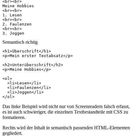
<
br
><
br
>
<
br
><
br
>
<
br
><
br
>
<
br
><
br
>
Semantisch richtig
<
h1
>
Überschrift
</
h1
>
<
p
>
Mein erster Textabsatz
</
p
>
<
h2
>
Unterüberschrift
</
h2
>
<
p
>
Meine Hobbies
</
p
>
<
ol
>
<
li
>
Lesen
</
li
>
<
li
>
Faulenzen
</
li
>
<
li
>
Joggen
</
li
>
</
ol
>
Das linke Beispiel wird nicht nur von Screenreadern falsch erfasst,
es ist auch schwieriger, die einzelnen Textbestandteile mit CSS zu
formatieren.
Rechts wird der Inhalt in semantisch passenden HTML-Elementen
gegliedert.