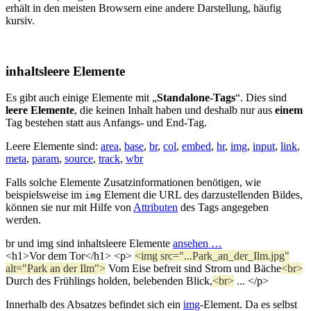
erhält in den meisten Browsern eine andere Darstellung, häufig
kursiv.
inhaltsleere Elemente
Es gibt auch einige Elemente mit „
Standalone-Tags
“. Dies sind
leere Elemente
, die keinen Inhalt haben und deshalb nur aus
einem
Tag bestehen statt aus Anfangs- und End-Tag.
Leere Elemente sind:
area
,
base
,
br
,
col
,
embed
,
hr
,
img
,
input
,
link
,
meta
,
param
,
source
,
track
,
wbr
Falls solche Elemente Zusatzinformationen benötigen, wie
beispielsweise im
Element die URL des darzustellenden Bildes,
img
können sie nur mit Hilfe von
Attributen
des Tags angegeben
werden.
br und img sind inhaltsleere Elemente
ansehen …
<h1>Vor dem Tor</h1> <p>
<img src="...Park_an_der_Ilm.jpg"
alt="Park an der Ilm">
Vom Eise befreit sind Strom und Bäche
<br>
Durch des Frühlings holden, belebenden Blick,
<br>
... </p>
Innerhalb des Absatzes befindet sich ein
img
-Element. Da es selbst