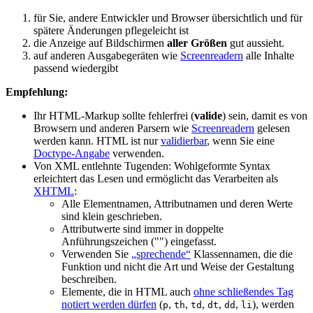
für Sie, andere Entwickler und Browser übersichtlich und für
spätere Änderungen pflegeleicht ist
die Anzeige auf Bildschirmen
aller Größen
gut aussieht.
auf anderen Ausgabegeräten wie
Screenreadern
alle Inhalte
passend wiedergibt
Empfehlung:
Ihr HTML-Markup sollte fehlerfrei (
valide
) sein, damit es von
Browsern und anderen Parsern wie
Screenreadern
gelesen
werden kann. HTML ist nur
validierbar
, wenn Sie eine
Doctype-Angabe
verwenden.
Von XML entlehnte Tugenden: Wohlgeformte Syntax
erleichtert das Lesen und ermöglicht das Verarbeiten als
XHTML
:
Alle Elementnamen, Attributnamen und deren Werte
sind klein geschrieben.
Attributwerte sind immer in doppelte
Anführungszeichen ("") eingefasst.
Verwenden Sie
„sprechende“
Klassennamen, die die
Funktion und nicht die Art und Weise der Gestaltung
beschreiben.
Elemente, die in HTML auch
ohne schließendes Tag
notiert werden dürfen
(
,
,
,
,
,
), werden
p
th
td
dt
dd
li