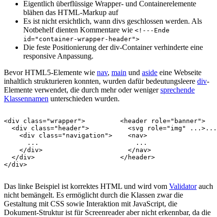
Eigentlich überflüssige Wrapper- und Containerelemente
blähen das HTML-Markup auf
Es ist nicht ersichtlich, wann divs geschlossen werden. Als
Notbehelf dienten Kommentare wie
<!---Ende
id="container-wrapper-header">
Die feste Positionierung der div-Container verhinderte eine
responsive Anpassung.
Bevor HTML5-Elemente wie
nav
,
main
und
aside
eine Webseite
inhaltlich strukturieren konnten, wurden dafür bedeutungsleere
div
-
Elemente verwendet, die durch mehr oder weniger
sprechende
Klassennamen
unterschieden wurden.
<div class="wrapper">

<
header
role
=
"banner"
>
  <div class="header">

<
svg
role
=
"img"
...
>
...
    <div class="navigation">

<
nav
>
      ...

    ...

    </div>

</
nav
>
  </div>

</
header
>
</div>
Das linke Beispiel ist korrektes HTML und wird vom
Validator
auch
nicht bemängelt. Es ermöglicht durch die Klassen zwar die
Gestaltung mit CSS sowie Interaktion mit JavaScript, die
Dokument-Struktur ist für Screenreader aber nicht erkennbar, da die