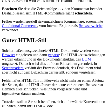
CDATA-Bereich wird er als normaler Textinhalt behandelt.
Beachten Sie
dass die Zeichenfolge
den Kommentar beendet.
-->
Deshalb lassen sich HTML-Kommentare
nicht schachteln
.
Früher wurden speziell gekennzeichnete Kommentare, sogenannte
Conditional Comments
, vom Internet Explorer als
Browserweiche
verwendet.
Guter HTML-Stil
Solchermaßen ausgezeichnete HTML-Dokumente werden vom
Browser
eingelesen und dann
geparst
: Die HTML-Auszeichnungen
werden erkannt und in die Dokumentenstruktur, das
DOM
umgesetzt. Danach wird dies auf dem Bildschirm gerendert. In
Screenreadern
verläuft der Prozess identisch, das Dokument wird
aber nicht auf dem Bildschirm dargestellt, sondern vorgelesen.
Fehlerhaftes HTML führt mittlerweile nicht mehr zu einem Absturz
der Seiten, da die HTML-Parser der heute verbreiteten Browser so
ziemlich alles schlucken, was ihnen vorgesetzt wird und
irgendetwas daraus machen.
Trotzdem sollten Sie sich bemühen, sich an bewährte Konventionen
zu halten, damit Ihr HTML-Code …