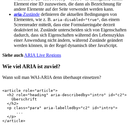
Element eine ID zuzuweisen, die dann als Bezeichnung für
andere Elemente auf der Seite verwendet werden kann.
aria
-Zustände
definieren die aktuellen Bedingungen von
Elementen, wie z. B.
, das einem
aria-disabled="true"
Screenreader mitteilt, dass eine Formulareingabe derzeit
deaktiviert ist. Zustände unterscheiden sich von Eigenschaften
dadurch, dass sich Eigenschaften während des Lebenszyklus
einer Anwendung nicht ändern, während Zustände geändert
werden können, in der Regel dynamisch über JavaScript.
Siehe auch
Wie viel ARIA ist zuviel?
Wann soll man WAI-ARIA denn überhaupt einsetzen?
<article role="article">

  <h2 role="heading" aria-describedby="intro" id="c2">

    Überschrift

  </h2>

  <p class="para" aria-labelledby="c2" id="intro">

      ...

  </p>

</article>