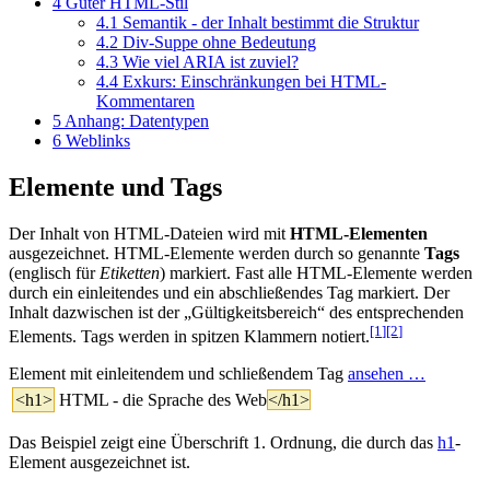
4
Guter HTML-Stil
4.1
Semantik - der Inhalt bestimmt die Struktur
4.2
Div-Suppe ohne Bedeutung
4.3
Wie viel ARIA ist zuviel?
4.4
Exkurs: Einschränkungen bei HTML-
Kommentaren
5
Anhang: Datentypen
6
Weblinks
Elemente und Tags
Der Inhalt von HTML-Dateien wird mit
HTML-Elementen
ausgezeichnet. HTML-Elemente werden durch so genannte
Tags
(englisch für
Etiketten
) markiert. Fast alle HTML-Elemente werden
durch ein einleitendes und ein abschließendes Tag markiert. Der
Inhalt dazwischen ist der „Gültigkeitsbereich“ des entsprechenden
[1
]
[2
]
Elements. Tags werden in spitzen Klammern notiert.
Element mit einleitendem und schließendem Tag
ansehen …
<h1>
HTML - die Sprache des Web
</h1>
Das Beispiel zeigt eine Überschrift 1. Ordnung, die durch das
h1
-
Element ausgezeichnet ist.