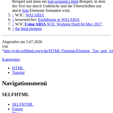
Beispiel und dann ein
bad-semantics.html
-Beispiel, in dem
der Text nur durch Umbrüche und die Überschriften nur
durch
font
-Elemente formatiert wird.
↑
W3C:
WAI ARIA
↑
hessendscher:
Einführung in WAI ARIA
↑
W3C:
Using ARIA
W3C Working Draft 04 May 2017
↑
the html-element
Abgerufen am 5.07.2026
von
"
http://wiki.selfhtml.org/wiki/HTML/Tutorials/Element,_Tag_und_Att
Kategorien
:
HTML
Tutorial
Navigationsmenü
SELFHTML
SELFHTML
Forum