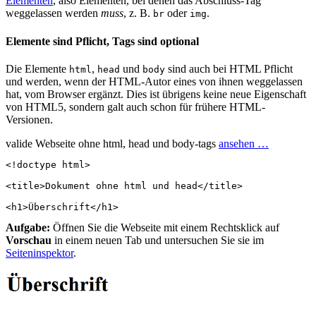
Elementen
, also Elementen, bei denen das Abschluss-Tag
weggelassen werden
muss
, z. B.
oder
.
br
img
Elemente sind Pflicht, Tags sind optional
Die Elemente
,
und
sind auch bei HTML Pflicht
html
head
body
und werden, wenn der HTML-Autor eines von ihnen weggelassen
hat, vom Browser ergänzt. Dies ist übrigens keine neue Eigenschaft
von HTML5, sondern galt auch schon für frühere HTML-
Versionen.
valide Webseite ohne html, head und body-tags
ansehen …
<!doctype html>
<
title
>
Dokument ohne html und head
</
title
>
<
h1
>
Überschrift
</
h1
>
Aufgabe:
Öffnen Sie die Webseite mit einem Rechtsklick auf
Vorschau
in einem neuen Tab und untersuchen Sie sie im
Seiteninspektor
.