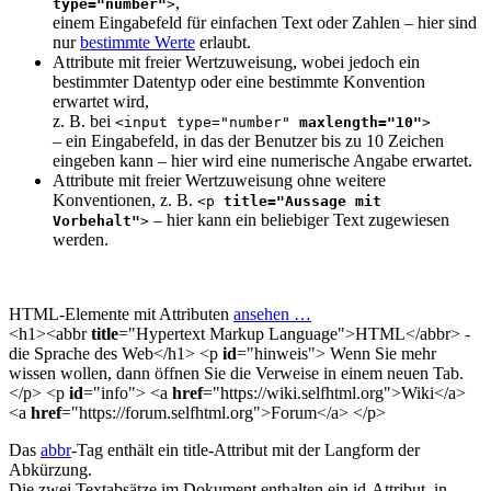
,
type="number"
>
einem Eingabefeld für einfachen Text oder Zahlen – hier sind
nur
bestimmte Werte
erlaubt.
Attribute mit freier Wertzuweisung, wobei jedoch ein
bestimmter Datentyp oder eine bestimmte Konvention
erwartet wird,
z. B. bei
<input type="number"
maxlength="10"
>
– ein Eingabefeld, in das der Benutzer bis zu 10 Zeichen
eingeben kann – hier wird eine numerische Angabe erwartet.
Attribute mit freier Wertzuweisung ohne weitere
Konventionen, z. B.
<p
title="Aussage mit
– hier kann ein beliebiger Text zugewiesen
Vorbehalt"
>
werden.
HTML-Elemente mit Attributen
ansehen …
<h1><abbr
title
="Hypertext Markup Language">HTML</abbr> -
die Sprache des Web</h1> <p
id
="hinweis"> Wenn Sie mehr
wissen wollen, dann öffnen Sie die Verweise in einem neuen Tab.
</p> <p
id
="info"> <a
href
="https://wiki.selfhtml.org">Wiki</a>
<a
href
="https://forum.selfhtml.org">Forum</a> </p>
Das
abbr
-Tag enthält ein title-Attribut mit der Langform der
Abkürzung.
Die zwei Textabsätze im Dokument enthalten ein id-Attribut, in