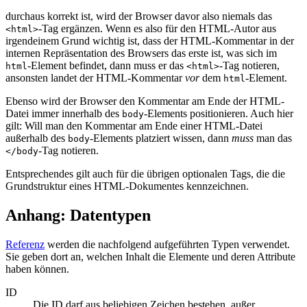
durchaus korrekt ist, wird der Browser davor also niemals das
-Tag ergänzen. Wenn es also für den HTML-Autor aus
<html>
irgendeinem Grund wichtig ist, dass der HTML-Kommentar in der
internen Repräsentation des Browsers das erste ist, was sich im
-Element befindet, dann muss er das
-Tag notieren,
html
<html>
ansonsten landet der HTML-Kommentar
vor
dem
-Element.
html
Ebenso wird der Browser den Kommentar am Ende der HTML-
Datei immer innerhalb des
-Elements positionieren. Auch hier
body
gilt: Will man den Kommentar am Ende einer HTML-Datei
außerhalb des
-Elements platziert wissen, dann
muss
man das
body
-Tag notieren.
</body
Entsprechendes gilt auch für die übrigen optionalen Tags, die die
Grundstruktur eines HTML-Dokumentes kennzeichnen.
Anhang: Datentypen
Referenz
werden die nachfolgend aufgeführten Typen verwendet.
Sie geben dort an, welchen Inhalt die Elemente und deren Attribute
haben können.
ID
Die ID darf aus beliebigen Zeichen bestehen, außer