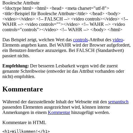
Boolesche Attribute
<!doctype html> <html> <head> <meta charset="utf-8">
<title>Beispiel für Boolesche Attribute</title> </head> <body>
<video></video> <!-- FALSCH --> <video controls></video> <!--
WAHR --> <video controls=""></video> <!-- WAHR --> <video
controls="controls"></video> <!-- WAHR --> </body> </html>
Das Beispiel zeigt, welchen Wert das
controls
-Attribut des
video
-
Elements angeben kann. Bei WAHR wird der Browser aufgefordert,
ein Benutzer-Interface anzuzeigen. Bei FALSCH (Standardwert)
passiert nichts.
Empfehlung:
Der besseren Lesbarkeit wegen wird die zuerst
genannte Schreibweise (entweder ist das Attribut vorhanden oder
nicht) empfohlen.
Kommentare
Während der darzustellende Inhalt der Webseite mit den
semantisch
passenden Elementen ausgezeichnet wird, können interne
Anmerkungen in einem
Kommentar
hinzugefügt werden.
Kommentare in HTML
<
h1
>
Willkommen!
</
h1
>