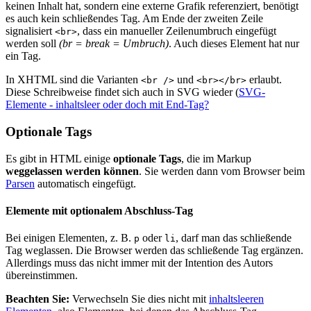
keinen Inhalt hat, sondern eine externe Grafik referenziert, benötigt
es auch kein schließendes Tag. Am Ende der zweiten Zeile
signalisiert
, dass ein manueller Zeilenumbruch eingefügt
<br>
werden soll
(br = break = Umbruch)
. Auch dieses Element hat nur
ein Tag.
In XHTML sind die Varianten
und
erlaubt.
<br />
<br></br>
Diese Schreibweise findet sich auch in SVG wieder (
SVG-
Elemente - inhaltsleer oder doch mit End-Tag?
Optionale Tags
Es gibt in HTML einige
optionale Tags
, die im Markup
weggelassen werden können
. Sie werden dann vom Browser beim
Parsen
automatisch eingefügt.
Elemente mit optionalem Abschluss-Tag
Bei einigen Elementen, z. B.
oder
, darf man das schließende
p
li
Tag weglassen. Die Browser werden das schließende Tag ergänzen.
Allerdings muss das nicht immer mit der Intention des Autors
übereinstimmen.
Beachten Sie:
Verwechseln Sie dies nicht mit
inhaltsleeren