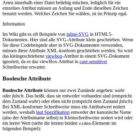
Arten innerhalb einer Datei beliebig mischen, lediglich für ein
einzelnes Attribut müssen an Anfang und Ende dieselben Zeichen
benutzt werden. Welches Zeichen Sie wählen, ist im Prinzip egal.
Information
Im Wiki gibt es oft Beispiele von
inline-SVG
in HTML5-
Dokumenten. Hier sind alle SVG-Attribute klein geschrieben. Wenn
Sie diese Codebeispiele aber in SVG-Dokumenten verwenden,
müssen diese Attribute XML-konform geschrieben werden. So wird
das kleingeschriebene
viewbox
-Attribut in einem SVG-Dokument
ignoriert, da es das viewBox-Attribut in
case-sensitiver
Schreibweise erwartet.
Boolesche Attribute
Boolesche Attribute
können nur zwei Zustände angeben:
wahr
oder
falsch
. Das heißt, dass sie entweder vorhanden sind (entspricht
dem Zustand
wahr
) oder eben nicht (entspricht dem Zustand
falsch
).
Bei XML-konformer Schreibweise muss ein Attributwert notiert
werden, weshalb
laut Spezifikation
entweder der kanonische Name
(also der Attributname selbst) in Kleinschreibweise notiert wird oder
ein leerer Wert (siehe die letzten beiden
-Elemente im
video
folgenden Beispiel):