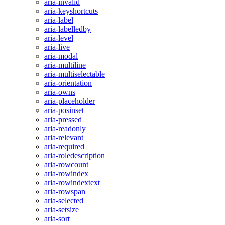
aria-invalid
aria-keyshortcuts
aria-label
aria-labelledby
aria-level
aria-live
aria-modal
aria-multiline
aria-multiselectable
aria-orientation
aria-owns
aria-placeholder
aria-posinset
aria-pressed
aria-readonly
aria-relevant
aria-required
aria-roledescription
aria-rowcount
aria-rowindex
aria-rowindextext
aria-rowspan
aria-selected
aria-setsize
aria-sort