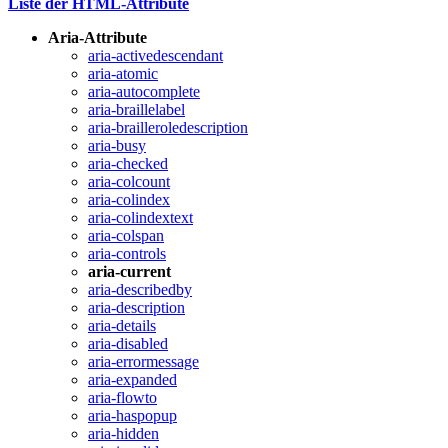
Liste der HTML-Attribute
Aria-Attribute
aria-activedescendant
aria-atomic
aria-autocomplete
aria-braillelabel
aria-brailleroledescription
aria-busy
aria-checked
aria-colcount
aria-colindex
aria-colindextext
aria-colspan
aria-controls
aria-current
aria-describedby
aria-description
aria-details
aria-disabled
aria-errormessage
aria-expanded
aria-flowto
aria-haspopup
aria-hidden