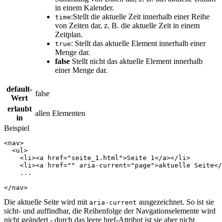
in einem Kalender.
:Stellt die aktuelle Zeit innerhalb einer Reihe
time
von Zeiten dar, z. B. die aktuelle Zeit in einem
Zeitplan.
: Stellt das aktuelle Element innerhalb einer
true
Menge dar.
false
Stellt nicht das aktuelle Element innerhalb
einer Menge dar.
default-
false
Wert
erlaubt
allen Elementen
in
Beispiel
<
nav
>
<
ul
>
<
li
><
a
href
=
"seite_1.html"
>
Seite 1
</
a
></
li
>
<
li
><
a
href
=
""
aria-current
=
"page"
>
aktuelle Seite
</
    ...

</
nav
>
Die aktuelle Seite wird mit
ausgezeichnet. So ist sie
aria-current
sicht- und auffindbar, die Reihenfolge der Navgationselemente wird
nicht geändert - durch das leere href-Attribut ist sie aber nicht