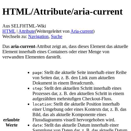
HTML/
Attribute/
aria-current
Aus SELFHTML-Wiki
HTML
‎ |
Attribute
(Weitergeleitet von
Aria-current
)
Wechseln zu:
Navigation
,
Suche
Das
aria-current
-Attribut zeigt an, dass dieses Element das aktuelle
Element innerhalb eines Containers oder einer Menge von
verwandten Elementen darstellt.
: Stellt die aktuelle Seite innerhalb einer Reihe
page
von Seiten dar, z. B. den Link zum aktuellen
Dokument in einem Breadcrumb.
: Stellt den aktuellen Schritt innerhalb eines
step
Prozesses dar, z. B. den aktuellen Schritt in einem
aufgezählten mehrstufigen Checkout-Fluss.
: Stellt die aktuelle Position innerhalb
location
einer Umgebung oder eines Kontexts dar, z. B. das
Bild, das als aktuelle Komponente eines
erlaubte
Flussdiagramms visuell hervorgehoben wird.
Werte
: Stellt das aktuelle Datum innerhalb einer
date
Sammlung von Daten dar, z. B. das aktuelle Datum