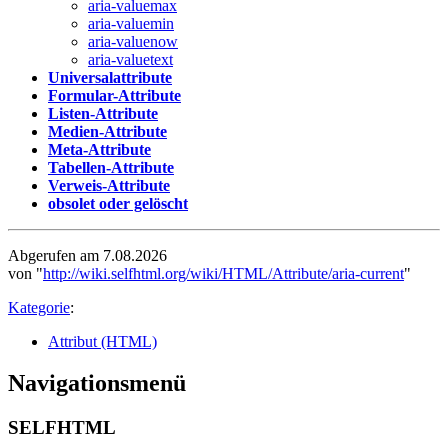
aria-valuemax
aria-valuemin
aria-valuenow
aria-valuetext
Universalattribute
Formular-Attribute
Listen-Attribute
Medien-Attribute
Meta-Attribute
Tabellen-Attribute
Verweis-Attribute
obsolet oder gelöscht
Abgerufen am 7.08.2026
von "
http://wiki.selfhtml.org/wiki/HTML/Attribute/aria-current
"
Kategorie
:
Attribut (HTML)
Navigationsmenü
SELFHTML