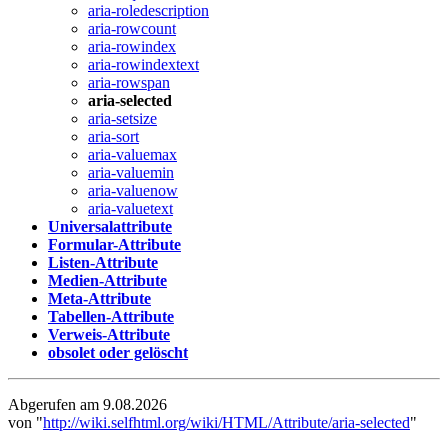
aria-roledescription
aria-rowcount
aria-rowindex
aria-rowindextext
aria-rowspan
aria-selected
aria-setsize
aria-sort
aria-valuemax
aria-valuemin
aria-valuenow
aria-valuetext
Universalattribute
Formular-Attribute
Listen-Attribute
Medien-Attribute
Meta-Attribute
Tabellen-Attribute
Verweis-Attribute
obsolet oder gelöscht
Abgerufen am 9.08.2026
von "
http://wiki.selfhtml.org/wiki/HTML/Attribute/aria-selected
"