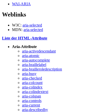
WAI-ARIA
Weblinks
W3C:
aria-selected
MDN:
aria-selected
Liste der HTML-Attribute
Aria-Attribute
aria-activedescendant
aria-atomic
aria-autocomplete
aria-braillelabel
aria-brailleroledescription
aria-busy
aria-checked
aria-colcount
aria-colindex
aria-colindextext
aria-colspan
aria-controls
aria-current
aria-describedby