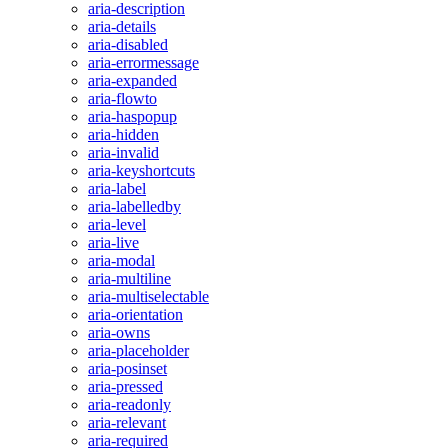
aria-description
aria-details
aria-disabled
aria-errormessage
aria-expanded
aria-flowto
aria-haspopup
aria-hidden
aria-invalid
aria-keyshortcuts
aria-label
aria-labelledby
aria-level
aria-live
aria-modal
aria-multiline
aria-multiselectable
aria-orientation
aria-owns
aria-placeholder
aria-posinset
aria-pressed
aria-readonly
aria-relevant
aria-required