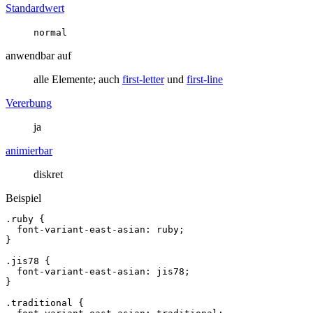
Standardwert
normal
anwendbar auf
alle Elemente; auch
first-letter
und
first-line
Vererbung
ja
animierbar
diskret
Beispiel
.ruby
{
font-variant
-
east
-
asian
:
ruby
;
}
.jis78
{
font-variant
-
east
-
asian
:
jis78
;
}
.traditional
{