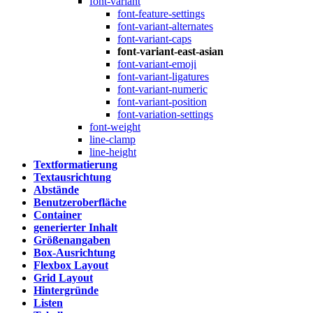
font-variant
font-feature-settings
font-variant-alternates
font-variant-caps
font-variant-east-asian
font-variant-emoji
font-variant-ligatures
font-variant-numeric
font-variant-position
font-variation-settings
font-weight
line-clamp
line-height
Textformatierung
Textausrichtung
Abstände
Benutzeroberfläche
Container
generierter Inhalt
Größenangaben
Box-Ausrichtung
Flexbox Layout
Grid Layout
Hintergründe
Listen