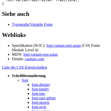
font-variant
-
east
-
asian
:
traditional
;
}
Siehe auch
Typografie/Variable Fonts
Weblinks
Spezifikation (W3C):
font-variant-east-asian
(CSS Fonts
Module Level 4)
MDN:
font-variant-east-asian
Details:
caniuse.com
Liste der CSS-Eigenschaften
Schriftformatierung
font
font-display
font-family
font-size
font-size-adjust
font-stretch
font-style