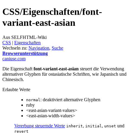
CSS/
Eigenschaften/
font-
variant-east-asian
Aus SELFHTML-Wiki
CSS
‎ |
Eigenschaften
Wechseln zu:
Navigation
,
Suche
Browserunterstützung
caniuse.com
Die Eigenschaft
font-variant-east-asian
steuert die Verwendung
alternativer Glyphen für ostasiatische Schriften, wie Japanisch und
Chinesisch.
Erlaubte Werte
: deaktiviert alternative Glyphen
normal
ruby
<east-asian-variant-values>
<east-asian-width-values>
Vererbung steuernde Werte
,
,
und
inherit
initial
unset
revert