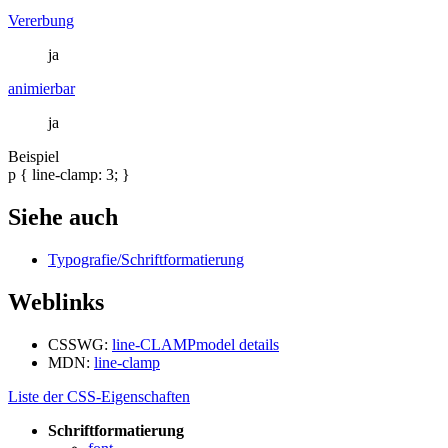
Vererbung
ja
animierbar
ja
Beispiel
p { line-clamp: 3; }
Siehe auch
Typografie/Schriftformatierung
Weblinks
CSSWG:
line-CLAMPmodel details
MDN:
line-clamp
Liste der CSS-Eigenschaften
Schriftformatierung