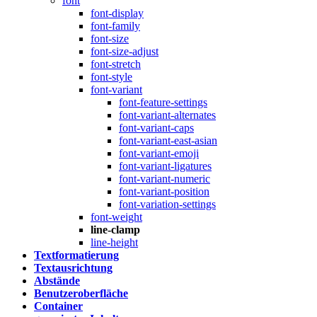
font
font-display
font-family
font-size
font-size-adjust
font-stretch
font-style
font-variant
font-feature-settings
font-variant-alternates
font-variant-caps
font-variant-east-asian
font-variant-emoji
font-variant-ligatures
font-variant-numeric
font-variant-position
font-variation-settings
font-weight
line-clamp
line-height
Textformatierung
Textausrichtung
Abstände
Benutzeroberfläche
Container