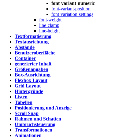
font-variant-numeric
font-variant-position
font-variation-settings
font-weight
line-clamp
line-height
Textformatierung
Textausrichtung
Abstände
Benutzeroberfläche
Container
generierter Inhalt
Größenangaben
Box-Ausrichtung
Flexbox Layout
Grid Layout
Hintergründe
Listen
Tabellen
Positionierung und Anzeige
Scroll Snap
Rahmen und Schatten
Umbruchsteuerung
Transformationen
Animationen