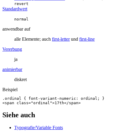
revert
Standardwert
normal
anwendbar auf
alle Elemente; auch
first-letter
und
first-line
Vererbung
ja
animierbar
diskret
Beispiel
.ordinal
{
font-variant
-
numeric
:
ordinal
;
}
<
span
class
=
"ordinal"
>
17th
</
span
>
Siehe auch
Typografie/Variable Fonts