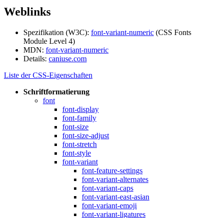
Weblinks
Spezifikation (W3C):
font-variant-numeric
(CSS Fonts
Module Level 4)
MDN:
font-variant-numeric
Details:
caniuse.com
Liste der CSS-Eigenschaften
Schriftformatierung
font
font-display
font-family
font-size
font-size-adjust
font-stretch
font-style
font-variant
font-feature-settings
font-variant-alternates
font-variant-caps
font-variant-east-asian
font-variant-emoji
font-variant-ligatures