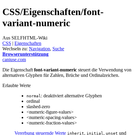
CSS/
Eigenschaften/
font-
variant-numeric
Aus SELFHTML-Wiki
CSS
‎ |
Eigenschaften
Wechseln zu:
Navigation
,
Suche
Browserunterstützung
caniuse.com
Die Eigenschaft
font-variant-numeric
steuert die Verwendung von
alternativen Glyphen für Zahlen, Brüche und Ordinalzeichen.
Erlaubte Werte
: deaktiviert alternative Glyphen
normal
ordinal
slashed-zero
<numeric-figure-values>
<numeric-spacing-values>
<numeric-fraction-values>
Vererbung steuernde Werte
,
,
und
inherit
initial
unset