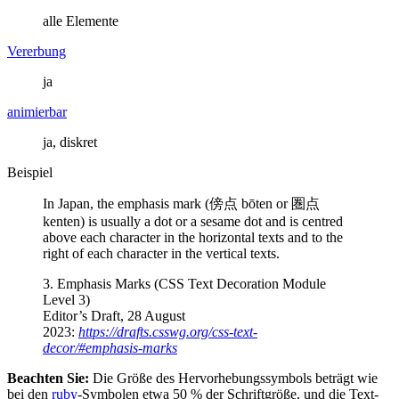
alle Elemente
Vererbung
ja
animierbar
ja, diskret
Beispiel
In Japan, the emphasis mark (傍点 bōten or 圏点
kenten) is usually a dot or a sesame dot and is centred
above each character in the horizontal texts and to the
right of each character in the vertical texts.
3. Emphasis Marks (CSS Text Decoration Module
Level 3)
Editor’s Draft, 28 August
2023:
https://drafts.csswg.org/css-text-
decor/#emphasis-marks
Beachten Sie:
Die Größe des Hervorhebungssymbols beträgt wie
bei den
ruby
-Symbolen etwa 50 % der Schriftgröße, und die Text-