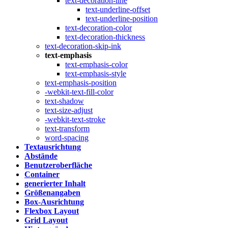
text-decoration-line
text-underline-offset
text-underline-position
text-decoration-color
text-decoration-thickness
text-decoration-skip-ink
text-emphasis
text-emphasis-color
text-emphasis-style
text-emphasis-position
-webkit-text-fill-color
text-shadow
text-size-adjust
-webkit-text-stroke
text-transform
word-spacing
Textausrichtung
Abstände
Benutzeroberfläche
Container
generierter Inhalt
Größenangaben
Box-Ausrichtung
Flexbox Layout
Grid Layout