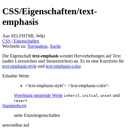
CSS/
Eigenschaften/
text-
emphasis
Aus SELFHTML-Wiki
CSS
‎ |
Eigenschaften
Wechseln zu:
Navigation
,
Suche
Die Eigenschaft
text-emphasis
wendet Hervorhebungen auf Text
(außer Leerzeichen und Steuerzeichen) an. Es ist eine Kurzform für
text-emphasis-style
und
text-emphasis-color
.
Erlaubte Werte
<'text-emphasis-style'> <'text-emphasis-color'>
Vererbung steuernde Werte
,
,
und
inherit
initial
unset
revert
Standardwert
siehe Einzeleigenschaften
anwendbar auf