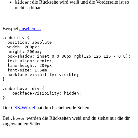
: die Rückseite wird weiß und die Vorderseite ist so
hidden
nicht sichtbar
Beispiel
ansehen …
.cube
div
{
position
:
absolute
;
width
:
200px
;
height
:
200px
;
box
-
shadow
:
inset
0
0
30px
rgb
(
125
125
125
/
0
.
8
);
text-align
:
center
;
line-height
:
200px
;
font-size
:
1.5em
;
backface
-
visibility
:
visible
;
}
.cube
:hover
div
{
backface
-
visibility
:
hidden
;
}
Der
CSS-Würfel
hat durchscheinende Seiten.
Bei
werden die Rückseiten weiß und du siehst nur die dir
:hover
zugewandten Seiten.