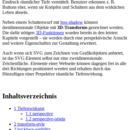
Eindruck räumlicher Tiefe vermittelt. Benutzer erkennen z. B.
Buttons eher, wenn sie Knöpfen und Schaltern aus dem wirklichen
Leben ähneln.
Neben einem Schattenwurf mit
box-shadow
können
dreidimensionale Objekte mit
3D-Transforms
gezeichnet werden.
Die dafür nötigen
3D-Funktionen
wurden bereits in den letzten
Kapiteln vorgestellt – sie werden durch eine perspektivische Ansicht
und weitere Eigenschaften zur Gestaltung erweitert.
Auch wenn sich SVG zum Zeichnen von Grafikobjekten anbietet,
ist das SVG-Element selbst nur eine zweidimensionale
Zeichenfläche. Elemente einer Webseite können dagegen frei in alle
drei Richtungen positioniert werden und erhalten durch das
Hinzufügen einer Perpektive räumliche Tiefenwirkung.
Inhaltsverzeichnis
1
Tiefenwirkung
1.1
perspective
1.2
perspective-origin
2
transform-style
3
backface-visibility