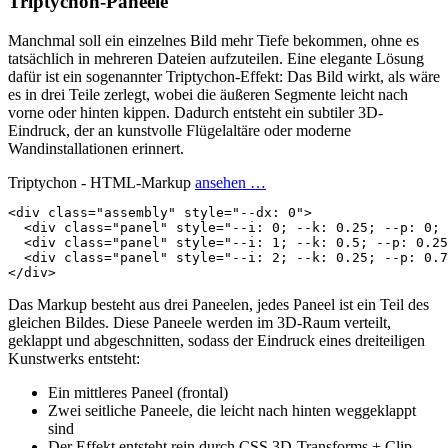
Triptychon-Paneele
Manchmal soll ein einzelnes Bild mehr Tiefe bekommen, ohne es
tatsächlich in mehreren Dateien aufzuteilen. Eine elegante Lösung
dafür ist ein sogenannter Triptychon-Effekt: Das Bild wirkt, als wäre
es in drei Teile zerlegt, wobei die äußeren Segmente leicht nach
vorne oder hinten kippen. Dadurch entsteht ein subtiler 3D-
Eindruck, der an kunstvolle Flügelaltäre oder moderne
Wandinstallationen erinnert.
Triptychon - HTML-Markup
ansehen …
<
div
class
=
"assembly"
style
=
"--dx: 0"
>
<
div
class
=
"panel"
style
=
"--i: 0; --k: 0.25; --p: 0; 
<
div
class
=
"panel"
style
=
"--i: 1; --k: 0.5; --p: 0.25
<
div
class
=
"panel"
style
=
"--i: 2; --k: 0.25; --p: 0.7
</
div
>
Das Markup besteht aus drei Paneelen, jedes Paneel ist ein Teil des
gleichen Bildes. Diese Paneele werden im 3D-Raum verteilt,
geklappt und abgeschnitten, sodass der Eindruck eines dreiteiligen
Kunstwerks entsteht:
Ein mittleres Paneel (frontal)
Zwei seitliche Paneele, die leicht nach hinten weggeklappt
sind
Der Effekt entsteht rein durch CSS 3D-Transforms + Clip-