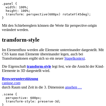
.panel
{
width
:
100%
;
height
:
100%
;
transform
:
perspective
(
600px
)
rotateY
(
45
deg
);
}
Mit den Schiebereglern können die Werte für perspective-origin
verändert werden.
transform-style
Im Elementfluss werden alle Elemente untereinander dargestellt. Mit
CSS kann man Elemente übereinander legen, auch bei
Transformationen ergibt sich so ein neuer
Stapelkontext
.
Die Eigenschaft
transform-style
legt fest, wie die Ansicht der Kind-
Elemente in 3D dargestellt wird.
Browserunterstützung
caniuse.com
durch Raum und Zeit in die 3. Dimension
ansehen …
.scene
{
perspective
:
600px
;
transform
-
style
:
preserve
-3
d
;
}