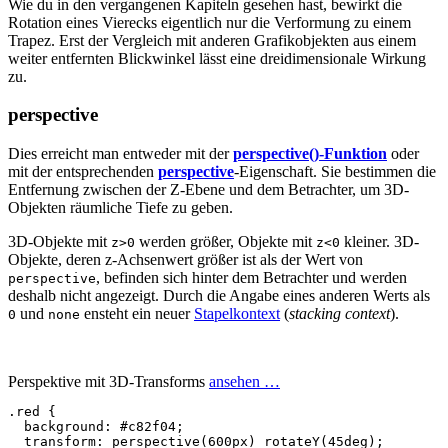
Wie du in den vergangenen Kapiteln gesehen hast, bewirkt die
Rotation eines Vierecks eigentlich nur die Verformung zu einem
Trapez. Erst der Vergleich mit anderen Grafikobjekten aus einem
weiter entfernten Blickwinkel lässt eine dreidimensionale Wirkung
zu.
perspective
Dies erreicht man entweder mit der
perspective()-Funktion
oder
mit der entsprechenden
perspective
-Eigenschaft. Sie bestimmen die
Entfernung zwischen der Z-Ebene und dem Betrachter, um 3D-
Objekten räumliche Tiefe zu geben.
3D-Objekte mit
werden größer, Objekte mit
kleiner. 3D-
z>0
z<0
Objekte, deren z-Achsenwert größer ist als der Wert von
, befinden sich hinter dem Betrachter und werden
perspective
deshalb nicht angezeigt. Durch die Angabe eines anderen Werts als
und
ensteht ein neuer
Stapelkontext
(
stacking context
).
0
none
Perspektive mit 3D-Transforms
ansehen …
.red
{
background
:
#c82f04
;
transform
:
perspective
(
600px
)
rotateY
(
45
deg
);