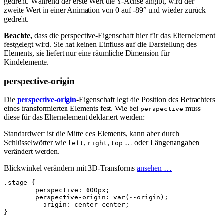
gedreht. Während der erste Wert die Y-Achse angibt, wird der
zweite Wert in einer Animation von 0 auf -89° und wieder zurück
gedreht.
Beachte,
dass die perspective-Eigenschaft hier für das Elternelement
festgelegt wird. Sie hat keinen Einfluss auf die Darstellung des
Elements, sie liefert nur eine räumliche Dimension für
Kindelemente.
perspective-origin
Die
perspective-origin
-Eigenschaft legt die Position des Betrachters
eines transformierten Elements fest. Wie bei
muss
perspective
diese für das Elternelement deklariert werden:
Standardwert ist die Mitte des Elements, kann aber durch
Schlüsselwörter wie
,
,
… oder Längenangaben
left
right
top
verändert werden.
Blickwinkel verändern mit 3D-Transforms
ansehen …
.stage
{
perspective
:
600px
;
perspective
-
origin
:
var
(
--
origin
);
--
origin
:
center
center
;
}