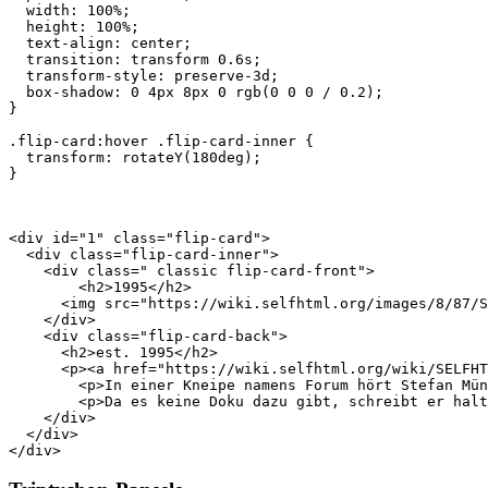
width
:
100%
;
height
:
100%
;
text-align
:
center
;
transition
:
transform
0.6s
;
transform
-
style
:
preserve
-3
d
;
box
-
shadow
:
0
4px
8px
0
rgb
(
0
0
0
/
0
.
2
);
}
.flip-card
:hover
.flip-card-inner
{
transform
:
rotateY
(
180
deg
);
}
<
div
id
=
"1"
class
=
"flip-card"
>
<
div
class
=
"flip-card-inner"
>
<
div
class
=
" classic flip-card-front"
>
<
h2
>
1995
</
h2
>
<
img
src
=
"https://wiki.selfhtml.org/images/8/87/S
</
div
>
<
div
class
=
"flip-card-back"
>
<
h2
>
est. 1995
</
h2
>
<
p
><
a
href
=
"https://wiki.selfhtml.org/wiki/SELFHT
<
p
>
In einer Kneipe namens Forum hört Stefan Mün
<
p
>
Da es keine Doku dazu gibt, schreibt er halt
</
div
>
</
div
>
</
div
>