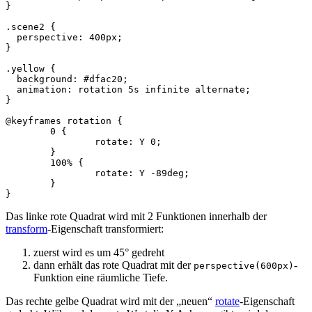
}
.scene2
{
perspective
:
400px
;
}
.yellow
{
background
:
#dfac20
;
animation
:
rotation
5s
infinite
alternate
;
}
@keyframes
rotation
{
0
{
rotate
:
Y
0
;
}
100
%
{
rotate
:
Y
-89
deg
;
}
}
Das linke rote Quadrat wird mit 2 Funktionen innerhalb der
transform
-Eigenschaft transformiert:
zuerst wird es um 45° gedreht
dann erhält das rote Quadrat mit der
-
perspective(600px)
Funktion eine räumliche Tiefe.
Das rechte gelbe Quadrat wird mit der „neuen“
rotate
-Eigenschaft