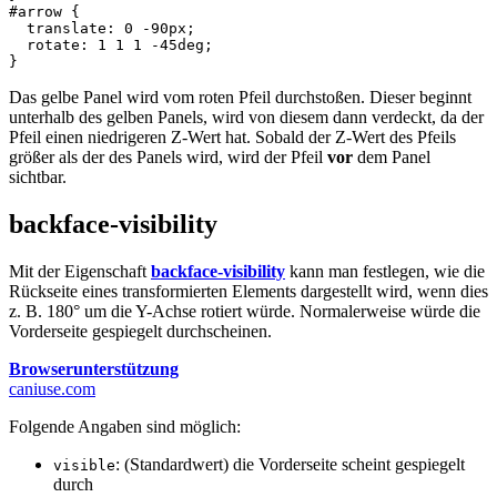
#arrow
{
translate
:
0
-90px
;
rotate
:
1
1
1
-45
deg
;
}
Das gelbe Panel wird vom roten Pfeil durchstoßen. Dieser beginnt
unterhalb des gelben Panels, wird von diesem dann verdeckt, da der
Pfeil einen niedrigeren Z-Wert hat. Sobald der Z-Wert des Pfeils
größer als der des Panels wird, wird der Pfeil
vor
dem Panel
sichtbar.
backface-visibility
Mit der Eigenschaft
backface-visibility
kann man festlegen, wie die
Rückseite eines transformierten Elements dargestellt wird, wenn dies
z. B. 180° um die Y-Achse rotiert würde. Normalerweise würde die
Vorderseite gespiegelt durchscheinen.
Browserunterstützung
caniuse.com
Folgende Angaben sind möglich:
: (Standardwert) die Vorderseite scheint gespiegelt
visible
durch