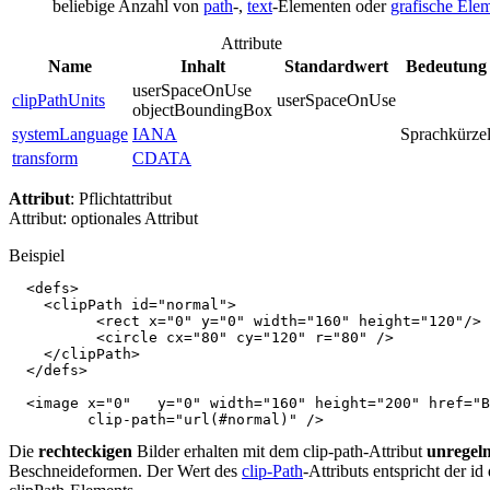
beliebige Anzahl von
path
-,
text
-Elementen oder
grafische Ele
Attribute
Name
Inhalt
Standardwert
Bedeutung
userSpaceOnUse
clipPathUnits
userSpaceOnUse
objectBoundingBox
systemLanguage
IANA
Sprachkürze
transform
CDATA
Attribut
: Pflichtattribut
Attribut: optionales Attribut
Beispiel
<defs>
<clipPath
id=
"normal"
>
<rect
x=
"0"
y=
"0"
width=
"160"
height=
"120"
/>
<circle
cx=
"80"
cy=
"120"
r=
"80"
/>
</clipPath>
</defs>
<image
x=
"0"
y=
"0"
width=
"160"
height=
"200"
href=
"B
clip-path=
"url(#normal)"
/>
Die
rechteckigen
Bilder erhalten mit dem clip-path-Attribut
unregel
Beschneideformen. Der Wert des
clip-Path
-Attributs entspricht der id