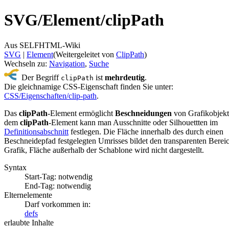
SVG/
Element/
clipPath
Aus SELFHTML-Wiki
SVG
‎ |
Element
(Weitergeleitet von
ClipPath
)
Wechseln zu:
Navigation
,
Suche
Der Begriff
ist
mehrdeutig
.
clipPath
Die gleichnamige CSS-Eigenschaft finden Sie unter:
CSS/Eigenschaften/clip-path
.
Das
clipPath
-Element ermöglicht
Beschneidungen
von Grafikobjekt
dem
clipPath
-Element kann man Ausschnitte oder Silhouettten im
Definitionsabschnitt
festlegen. Die Fläche innerhalb des durch einen
Beschneidepfad festgelegten Umrisses bildet den transparenten Berei
Grafik, Fläche außerhalb der Schablone wird nicht dargestellt.
Syntax
Start-Tag: notwendig
End-Tag: notwendig
Elternelemente
Darf vorkommen in:
defs
erlaubte Inhalte