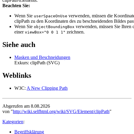
clipPath-Elements.
Beachten Sie:
Wenn Sie
verwenden, müssen die Koordinate
userSpaceOnUse
clipPath zu den Koordinaten des zu beschneidenden Bildes pas
Wenn Sie
verwenden, müssen Sie Ihren c
objectBoundingBox
einer
zeichnen.
viewBox="0 0 1 1"
Siehe auch
Masken und Beschneidungen
Exkurs: clipPath (SVG)
Weblinks
W3C:
A New Clipping Path
Abgerufen am 8.08.2026
von "
http://wiki.selfhtml.org/wiki/SVG/Element/clipPath
"
Kategorien
:
Begriffsklärung