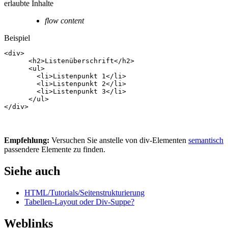
erlaubte Inhalte
flow content
Beispiel
<
div
>
<
h2
>
Listenüberschrift
</
h2
>
<
ul
>
<
li
>
Listenpunkt 1
</
li
>
<
li
>
Listenpunkt 2
</
li
>
<
li
>
Listenpunkt 3
</
li
>
</
ul
>
</
div
>
Empfehlung:
Versuchen Sie anstelle von div-Elementen
semantisch
passendere Elemente zu finden.
Siehe auch
HTML/Tutorials/Seitenstrukturierung
Tabellen-Layout oder Div-Suppe?
Weblinks