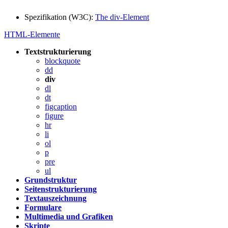
Spezifikation (W3C):
The div-Element
HTML-Elemente
Textstrukturierung
blockquote
dd
div
dl
dt
figcaption
figure
hr
li
ol
p
pre
ul
Grundstruktur
Seitenstrukturierung
Textauszeichnung
Formulare
Multimedia und Grafiken
Skripte