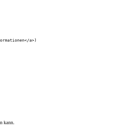
ormationen
</
a
>
)

en kann.