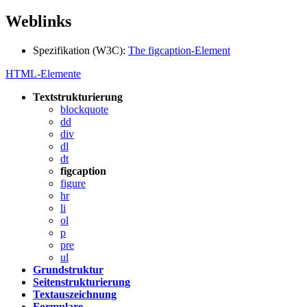
Weblinks
Spezifikation (W3C):
The figcaption-Element
HTML-Elemente
Textstrukturierung
blockquote
dd
div
dl
dt
figcaption
figure
hr
li
ol
p
pre
ul
Grundstruktur
Seitenstrukturierung
Textauszeichnung
Formulare