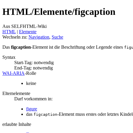
HTML/
Elemente/
figcaption
Aus SELFHTML-Wiki
HTML
‎ |
Elemente
Wechseln zu:
Navigation
,
Suche
Das
figcaption
-Element ist die Beschriftung oder Legende eines
fig
Syntax
Start-Tag: notwendig
End-Tag: notwendig
WAI‑ARIA
‑Rolle
keine
Elternelemente
Darf vorkommen in:
figure
das
-Element muss erstes oder letztes Kinde
figcaption
erlaubte Inhalte