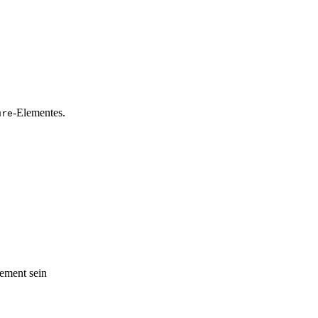
-Elementes.
ure
lement sein