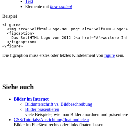
Text
Elemente mit
flow content
Beispiel
<
figure
>
<
img
src
=
"Selfhtml-Logo-Neu.png"
alt
=
"SelfHTML-Logo"
>
<
figcaption
>
    Das SelfHTML-Logo von 2012 (
<
a
href
=
"#"
>
weitere Inf
</
figcaption
>
</
figure
>
Die figcaption muss erstes oder letztes Kindelement von
figure
sein.
Siehe auch
Bilder im Internet
Bildunterschrift vs. Bildbeschreibung
Bilder präsentieren
viele Beispiele, wie man Bilder anordnen und präsentier
CSS/Tutorials/Ausrichtung/float und clear
Bilder im Fließtext rechts oder links floaten lassen.